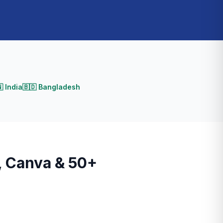

India
🇧🇩
Bangladesh
, Canva & 50+