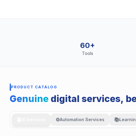
🛠️
60+
Tools
PRODUCT CATALOG
Genuine
digital services, b
🤖
⚙️
📚
AI Services
Automation Services
Learnin