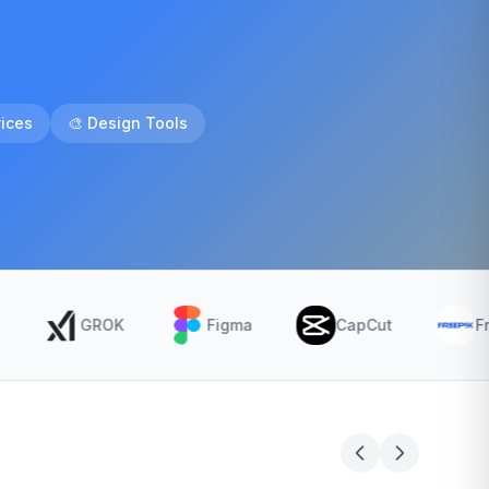
vices
🎨
Design Tools
GROK
Figma
CapCut
Freepik