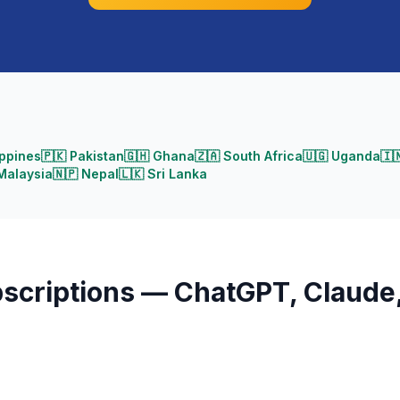
ippines
🇵🇰
Pakistan
🇬🇭
Ghana
🇿🇦
South Africa
🇺🇬
Uganda
🇮
Malaysia
🇳🇵
Nepal
🇱🇰
Sri Lanka
bscriptions — ChatGPT, Claude