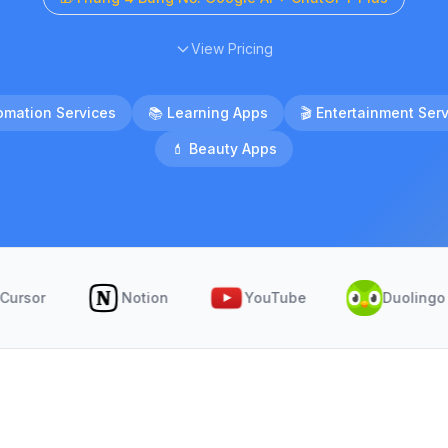
View Pricing
omation Services
📚
Learning Apps
🎬
Entertainment Ser
💄
Beauty Apps
Notion
YouTube
Duolingo