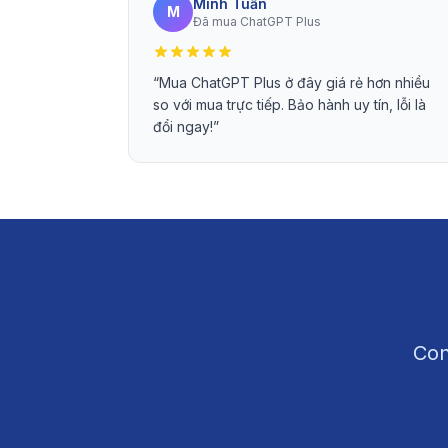
Minh Tuấn
M
Đã mua ChatGPT Plus
“
Mua ChatGPT Plus ở đây giá rẻ hơn nhiều
so với mua trực tiếp. Bảo hành uy tín, lỗi là
đổi ngay!
”
Con