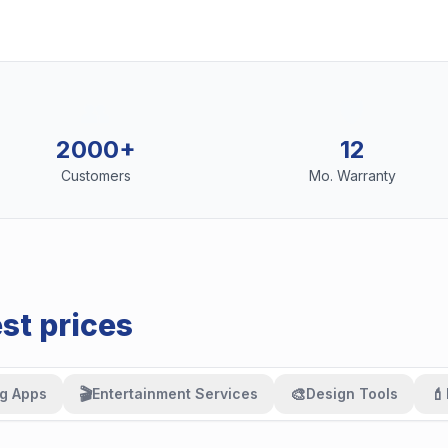
👥
🛡️
2000+
12
Customers
Mo. Warranty
est prices
🎬
🎨
💄
g Apps
Entertainment Services
Design Tools