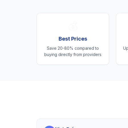
💰
Best Prices
Save 20-80% compared to
Up
buying directly from providers