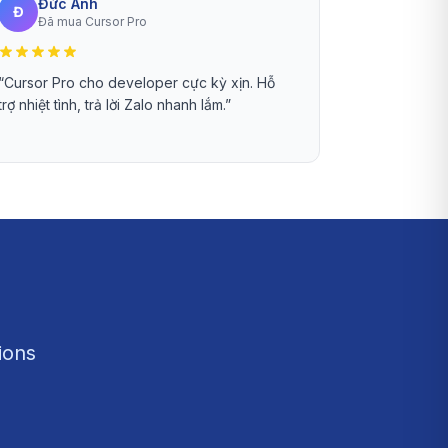
Đức Anh
Đ
Đã mua Cursor Pro
“
Cursor Pro cho developer cực kỳ xịn. Hỗ
trợ nhiệt tình, trả lời Zalo nhanh lắm.
”
ions