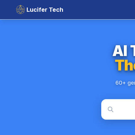
Lucifer Tech
AI 
Th
60+ gen