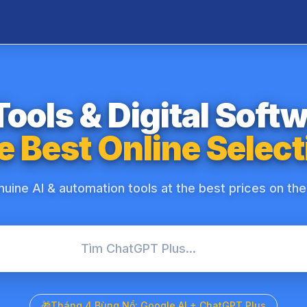
Tools & Digital Soft
e Best Online Select
uine AI & automation tools at the best prices on th
Tìm ChatGPT Plus...
🎁
Tháng 4 Bùng Nổ: Google AI + ChatGPT Plus