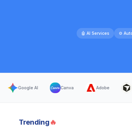
🤖
AI Services
⚙️
Aut
Google AI
Canva
Adobe
Cursor
Trending
🔥