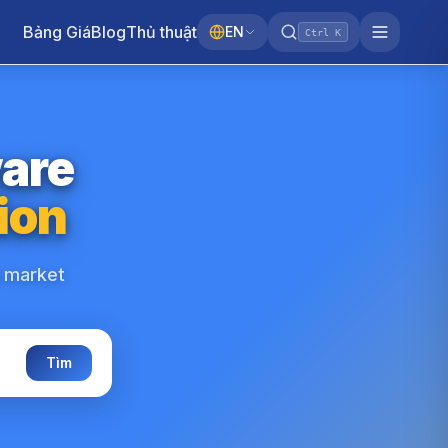
Bảng Giá
Blog
Thủ thuật
EN
Ctrl K
ware
ion
e market
Tìm