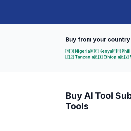
Buy from your country
🇳🇬
Nigeria
🇰🇪
Kenya
🇵🇭
Phil
🇹🇿
Tanzania
🇪🇹
Ethiopia
🇲🇾
Buy AI Tool Su
Tools