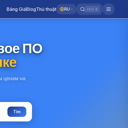
Bảng Giá
Blog
Thủ thuật
RU
Ctrl K
вое ПО
нке
м ценам на
Tìm