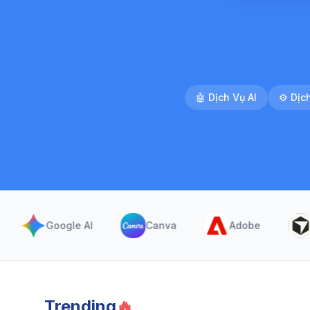
🤖
Dịch Vụ AI
⚙️
Dịc
Google AI
Canva
Adobe
Curso
Trending
🔥