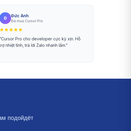
Đức Anh
Đ
Đã mua Cursor Pro
“
Cursor Pro cho developer cực kỳ xịn. Hỗ
trợ nhiệt tình, trả lời Zalo nhanh lắm.
”
ам подойдёт