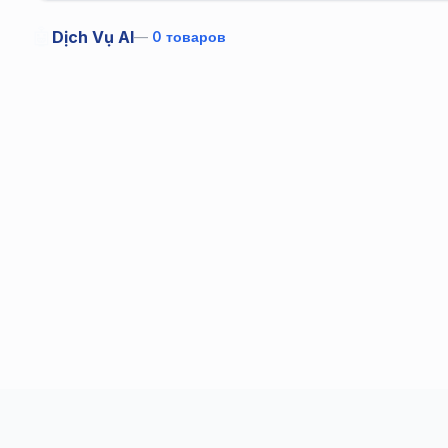
🤖
Dịch Vụ AI
—
0
товаров