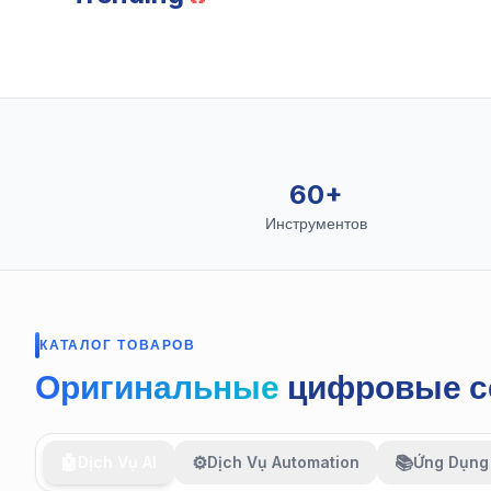
🛠️
60+
Инструментов
КАТАЛОГ ТОВАРОВ
Оригинальные
цифровые с
🤖
⚙️
📚
Dịch Vụ AI
Dịch Vụ Automation
Ứng Dụng