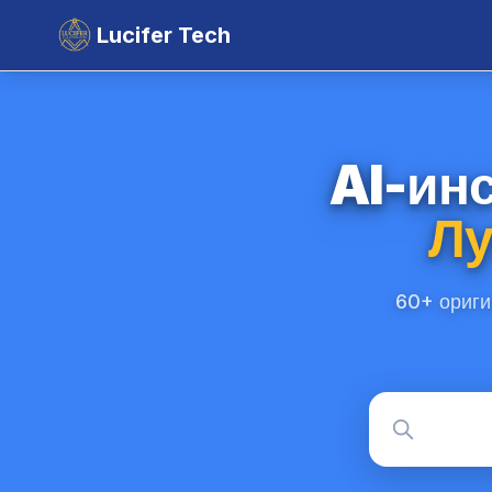
Lucifer Tech
AI-ин
Лу
60+ ориги