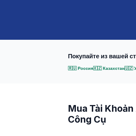
Покупайте из вашей с
🇷🇺
Россия
🇰🇿
Казахстан
🇺🇿
Mua Tài Khoản 
Công Cụ