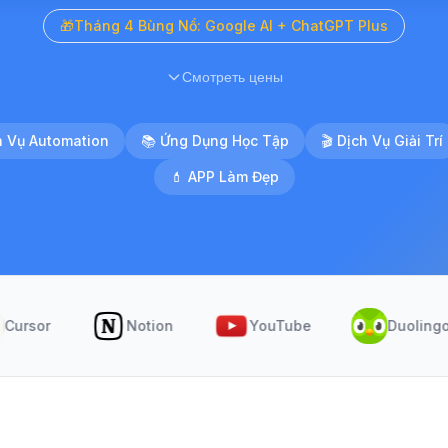
🎁
Tháng 4 Bùng Nổ: Google AI + ChatGPT Plus
Смотреть цены
h Vụ Automation
📚
Ứng Dụng Học Tập
🎬
Dịch Vụ Giải Trí
💄
APP Làm Đẹp
r
Notion
YouTube
Duolingo