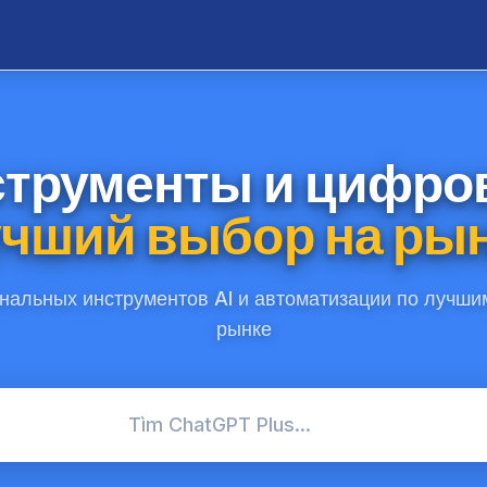
струменты и цифро
чший выбор на ры
нальных инструментов AI и автоматизации по лучши
рынке
Tìm ChatGPT Plus...