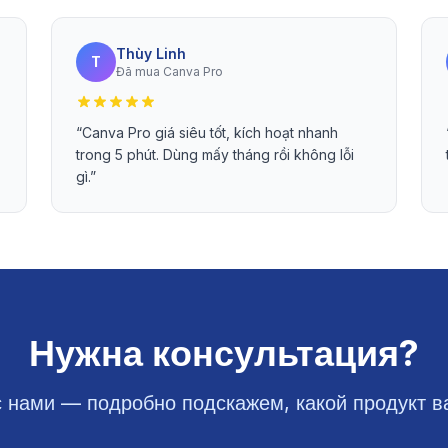
Thùy Linh
T
Đã mua Canva Pro
“
Canva Pro giá siêu tốt, kích hoạt nhanh
trong 5 phút. Dùng mấy tháng rồi không lỗi
gì.
”
Нужна консультация?
с нами — подробно подскажем, какой продукт в