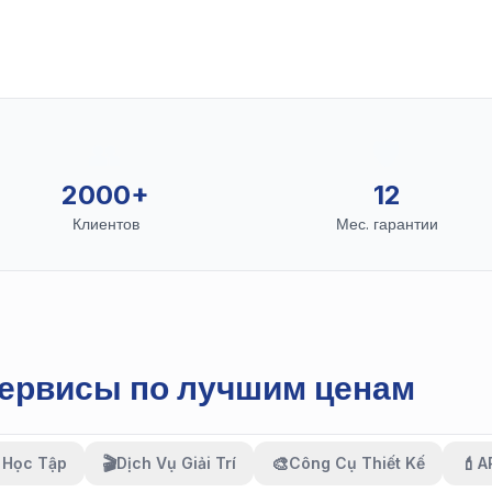
👥
🛡️
2000+
12
Клиентов
Мес. гарантии
ервисы по лучшим ценам
🎬
🎨
💄
 Học Tập
Dịch Vụ Giải Trí
Công Cụ Thiết Kế
A