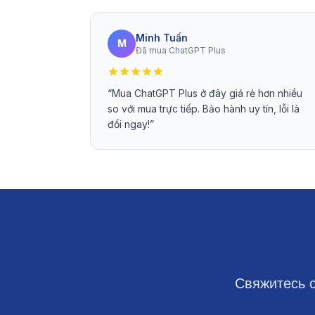
Minh Tuấn
M
Đã mua ChatGPT Plus
“
Mua ChatGPT Plus ở đây giá rẻ hơn nhiều
so với mua trực tiếp. Bảo hành uy tín, lỗi là
đổi ngay!
”
Свяжитесь 