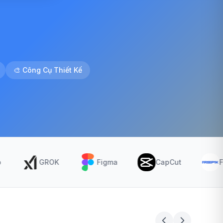
🎨
Công Cụ Thiết Kế
GROK
Figma
CapCut
Freepik