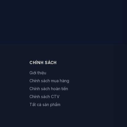
CHÍNH SÁCH
Giới thiệu
Chính sách mua hàng
Chính sách hoàn tiền
Chính sách CTV
Tất cả sản phẩm