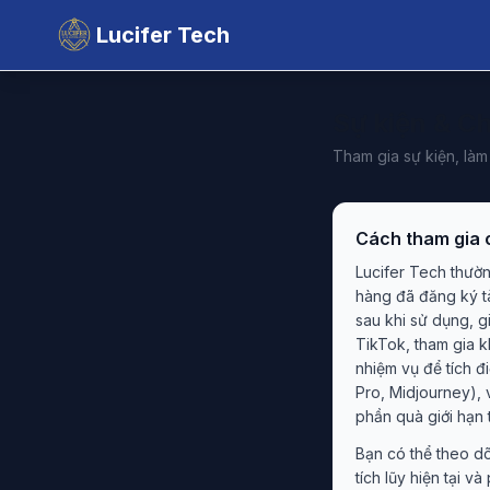
Lucifer Tech
Sự kiện & C
Tham gia sự kiện, là
Cách tham gia c
Lucifer Tech thườ
hàng đã đăng ký tà
sau khi sử dụng, g
TikTok, tham gia k
nhiệm vụ để tích đ
Pro, Midjourney),
phần quà giới hạn 
Bạn có thể theo dõ
tích lũy hiện tại 