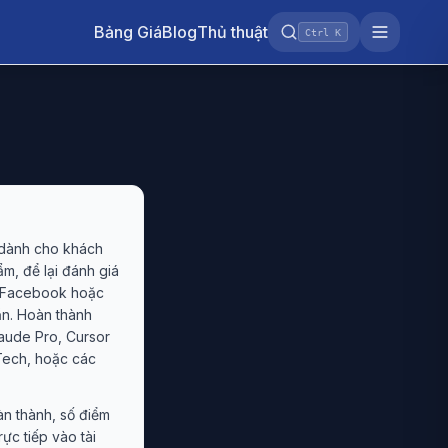
Bảng Giá
Blog
Thủ thuật
Ctrl K
 dành cho khách
m, để lại đánh giá
hư Facebook hoặc
ần. Hoàn thành
laude Pro, Cursor
Tech, hoặc các
àn thành, số điểm
ực tiếp vào tài