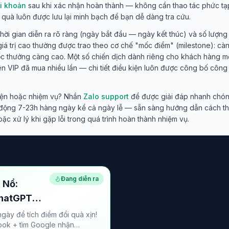
i khoản
sau khi xác nhận hoàn thành — không cần thao tác phức tạ
n quà luôn được lưu lại minh bạch để bạn dễ dàng tra cứu.
thời gian diễn ra rõ ràng (ngày bắt đầu — ngày kết thúc) và số lượng
iá trị cao thường được trao theo cơ chế "mốc điểm" (milestone): cà
ốc thưởng càng cao. Một số chiến dịch dành riêng cho khách hàng mớ
n VIP đã mua nhiều lần — chi tiết điều kiện luôn được công bố công 
kiện hoặc nhiệm vụ? Nhắn
Zalo support
để được giải đáp nhanh chó
 động 7-23h hàng ngày kể cả ngày lễ — sẵn sàng hướng dẫn cách tha
ặc xử lý khi gặp lỗi trong quá trình hoàn thành nhiệm vụ.
Đang diễn ra
 Nổ:
ChatGPT
gày để tích điểm đổi quà xịn!
ook + tìm Google nhận