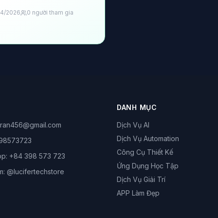
atGPT Plus, Gamma Ultra
4/2026
0
người tham gia
DANH MỤC
tran456@gmail.com
Dịch Vụ AI
Dịch Vụ Automation
98573723
Công Cụ Thiết Kế
p: +84 398 573 723
Ứng Dụng Học Tập
: @lucifertechstore
Dịch Vụ Giải Trí
APP Làm Đẹp