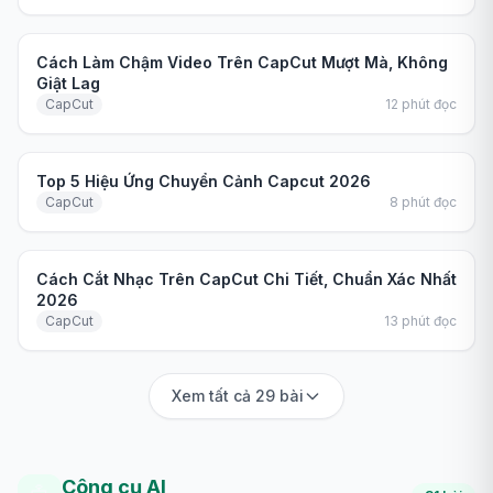
Hướng dẫn
Cách Làm Chậm Video Trên CapCut Mượt Mà, Không
Giật Lag
CapCut
12
phút đọc
So sánh
Top 5 Hiệu Ứng Chuyển Cảnh Capcut 2026
CapCut
8
phút đọc
Hướng dẫn
Cách Cắt Nhạc Trên CapCut Chi Tiết, Chuẩn Xác Nhất
2026
CapCut
13
phút đọc
Xem tất cả 29 bài
Công cụ AI