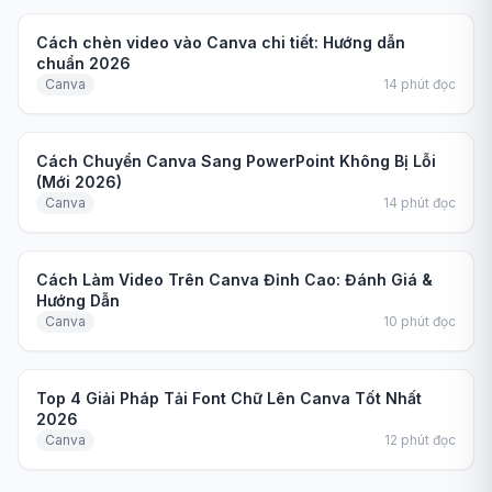
Hướng dẫn
Cách chèn video vào Canva chi tiết: Hướng dẫn
chuẩn 2026
Canva
14
phút đọc
Hướng dẫn
Cách Chuyển Canva Sang PowerPoint Không Bị Lỗi
(Mới 2026)
Canva
14
phút đọc
So sánh
Cách Làm Video Trên Canva Đỉnh Cao: Đánh Giá &
Hướng Dẫn
Canva
10
phút đọc
So sánh
Top 4 Giải Pháp Tải Font Chữ Lên Canva Tốt Nhất
2026
Canva
12
phút đọc