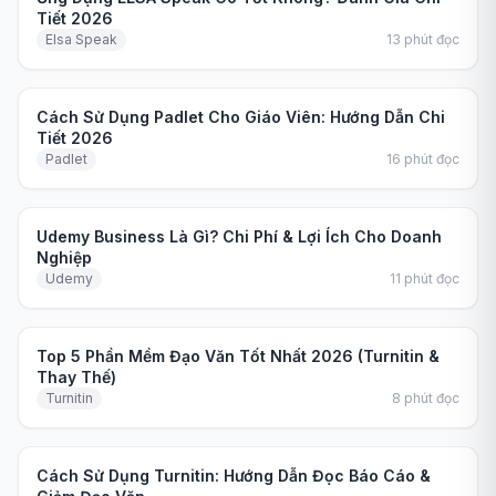
Tiết 2026
Elsa Speak
13
phút đọc
Hướng dẫn
Cách Sử Dụng Padlet Cho Giáo Viên: Hướng Dẫn Chi
Tiết 2026
Padlet
16
phút đọc
Hướng dẫn
Udemy Business Là Gì? Chi Phí & Lợi Ích Cho Doanh
Nghiệp
Udemy
11
phút đọc
So sánh
Top 5 Phần Mềm Đạo Văn Tốt Nhất 2026 (Turnitin &
Thay Thế)
Turnitin
8
phút đọc
Hướng dẫn
Cách Sử Dụng Turnitin: Hướng Dẫn Đọc Báo Cáo &