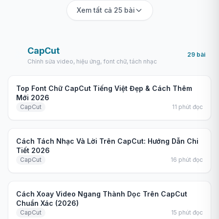
Xem tất cả 25 bài
CapCut
🎬
29
bài
Chỉnh sửa video, hiệu ứng, font chữ, tách nhạc
Hướng dẫn
Top Font Chữ CapCut Tiếng Việt Đẹp & Cách Thêm
Mới 2026
CapCut
11
phút đọc
Hướng dẫn
Cách Tách Nhạc Và Lời Trên CapCut: Hướng Dẫn Chi
Tiết 2026
CapCut
16
phút đọc
Hướng dẫn
Cách Xoay Video Ngang Thành Dọc Trên CapCut
Chuẩn Xác (2026)
CapCut
15
phút đọc