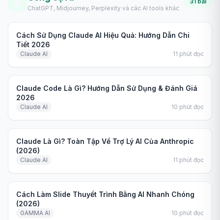
🤖
31
bài
ChatGPT, Midjourney, Perplexity và các AI tools khác
Hướng dẫn
Cách Sử Dụng Claude AI Hiệu Quả: Hướng Dẫn Chi
Tiết 2026
Claude AI
11
phút đọc
Hướng dẫn
Claude Code Là Gì? Hướng Dẫn Sử Dụng & Đánh Giá
2026
Claude AI
10
phút đọc
Hướng dẫn
Claude Là Gì? Toàn Tập Về Trợ Lý AI Của Anthropic
(2026)
Claude AI
11
phút đọc
Hướng dẫn
Cách Làm Slide Thuyết Trình Bằng AI Nhanh Chóng
(2026)
GAMMA AI
10
phút đọc