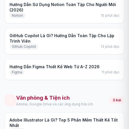
Hướng dẫn
Hướng Dẫn Sử Dụng Notion Toàn Tập Cho Người Mới
(2026)
Notion
15
phút đọc
Hướng dẫn
GitHub Copilot Là Gì? Hướng Dẫn Toàn Tập Cho Lập
Trình Viên
Github Copilot
13
phút đọc
Hướng dẫn
Hướng Dẫn Figma Thiết Kế Web Từ A-Z 2026
Figma
11
phút đọc
Văn phòng & Tiện ích
🔧
3
bài
Adobe, Google Drive và các ứng dụng hữu ích
So sánh
Adobe Illustrator Là Gì? Top 5 Phần Mềm Thiết Kế Tốt
Nhất