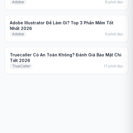
Adobe
8
phút đọc
So sánh
Adobe Illustrator Để Làm Gì? Top 3 Phần Mềm Tốt
Nhất 2026
Adobe
9
phút đọc
Hướng dẫn
Truecaller Có An Toàn Không? Đánh Giá Bảo Mật Chi
Tiết 2026
TrueCaller
17
phút đọc