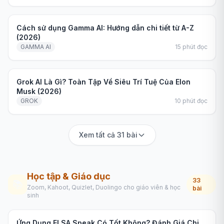
Hướng dẫn
Cách sử dụng Gamma AI: Hướng dẫn chi tiết từ A-Z
(2026)
GAMMA AI
15
phút đọc
Hướng dẫn
Grok AI Là Gì? Toàn Tập Về Siêu Trí Tuệ Của Elon
Musk (2026)
GROK
10
phút đọc
Xem tất cả 31 bài
Học tập & Giáo dục
33
📚
Zoom, Kahoot, Quizlet, Duolingo cho giáo viên & học
bài
sinh
Hướng dẫn
Ứng Dụng ELSA Speak Có Tốt Không? Đánh Giá Chi