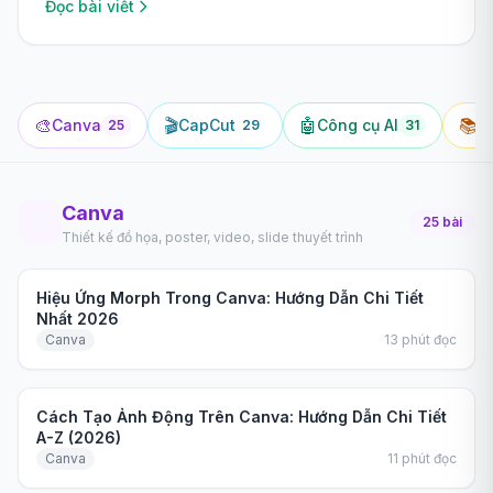
dụng AI vào công việc thực tế.
Đọc bài viết
🎨
🎬
🤖
📚
Canva
CapCut
Công cụ AI
H
25
29
31
Canva
🎨
25
bài
Thiết kế đồ họa, poster, video, slide thuyết trình
Hướng dẫn
Hiệu Ứng Morph Trong Canva: Hướng Dẫn Chi Tiết
Nhất 2026
Canva
13
phút đọc
Hướng dẫn
Cách Tạo Ảnh Động Trên Canva: Hướng Dẫn Chi Tiết
A-Z (2026)
Canva
11
phút đọc