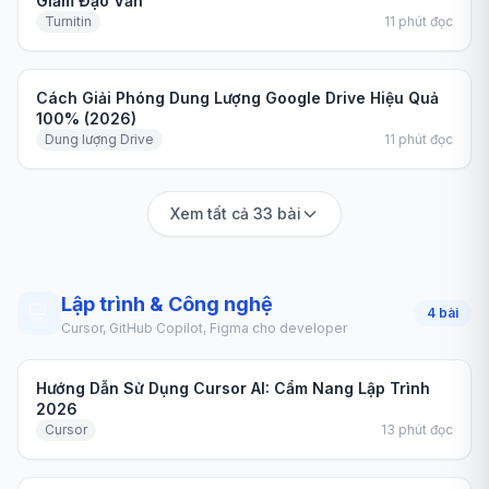
Giảm Đạo Văn
Turnitin
11
phút đọc
Hướng dẫn
Cách Giải Phóng Dung Lượng Google Drive Hiệu Quả
100% (2026)
Dung lượng Drive
11
phút đọc
Xem tất cả 33 bài
Lập trình & Công nghệ
💻
4
bài
Cursor, GitHub Copilot, Figma cho developer
Hướng dẫn
Hướng Dẫn Sử Dụng Cursor AI: Cẩm Nang Lập Trình
2026
Cursor
13
phút đọc