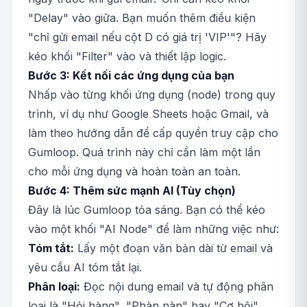
"Delay" vào giữa. Bạn muốn thêm điều kiện
"chỉ gửi email nếu cột D có giá trị 'VIP'"? Hãy
kéo khối "Filter" vào và thiết lập logic.
Bước 3: Kết nối các ứng dụng của bạn
Nhấp vào từng khối ứng dụng (node) trong quy
trình, ví dụ như Google Sheets hoặc Gmail, và
làm theo hướng dẫn để cấp quyền truy cập cho
Gumloop. Quá trình này chỉ cần làm một lần
cho mỗi ứng dụng và hoàn toàn an toàn.
Bước 4: Thêm sức mạnh AI (Tùy chọn)
Đây là lúc Gumloop tỏa sáng. Bạn có thể kéo
vào một khối "AI Node" để làm những việc như:
Tóm tắt:
Lấy một đoạn văn bản dài từ email và
yêu cầu AI tóm tắt lại.
Phân loại:
Đọc nội dung email và tự động phân
loại là "Hỏi hàng", "Phàn nàn" hay "Cơ hội".