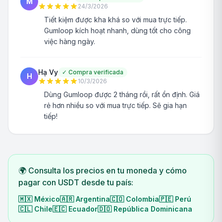
M
24/3/2026
Tiết kiệm được kha khá so với mua trực tiếp.
Gumloop kích hoạt nhanh, dùng tốt cho công
việc hàng ngày.
Hạ Vy
✓
Compra verificada
H
10/3/2026
Dùng Gumloop được 2 tháng rồi, rất ổn định. Giá
rẻ hơn nhiều so với mua trực tiếp. Sẽ gia hạn
tiếp!
🌍 Consulta los precios en tu moneda y cómo
pagar con USDT desde tu país:
🇲🇽
México
🇦🇷
Argentina
🇨🇴
Colombia
🇵🇪
Perú
🇨🇱
Chile
🇪🇨
Ecuador
🇩🇴
República Dominicana