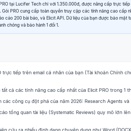
 PRO tại Lucifer Tech chỉ với 1.350.000đ, được nâng cấp trực tiếp
. Gói PRO cung cấp toàn quyền truy cập các tính năng cao cấp 
o cáo 200 bài báo, và Elicit API. Dữ liệu của bạn được bảo mật t
anh chóng và bảo hành 1 đổi 1.
O trực tiếp trên email cá nhân của bạn (Tài khoản Chính c
tất cả các tính năng cao cấp nhất của Elicit PRO trong 1 t
n các công cụ đột phá của năm 2026: Research Agents và El
áo tổng quan tài liệu (Systematic Reviews) quy mô lớn lê
ghiên cứu ra nhiều định dạng chuyên dụng như Word (DOCX)