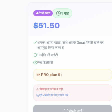
1 माह
👤
निजी खाता
$51.50
आपका अपना खाता, सीधे आपके Gmail/निजी खाते पर
अपग्रेड किया जाता है
1 महीने की वारंटी
तेज़ डिलीवरी
यह PRO plan है।
⚠️
फ़िलहाल स्टॉक में नहीं
प्री-ऑर्डर के लिए संपर्क करें
संपर्क करें