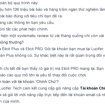
oàn bộ quy trình này:
ệu hơn 138 triệu bài báo và hàng trăm ngàn thử nghiệm lâ
i báo đúng với tiêu chí bạn đề ra.
ng các thông tin bạn yêu cầu.
m tắt các phát hiện chính.
hiện một systematic review từ vài tháng xuống chỉ còn vài 
 thông thường?
licit Plus và Elicit PRO. Gói tài khoản bạn mua tại Lucife
ản Plus không có. Sự khác biệt này là rất quan trọng đối
chi tiết để bạn thấy rõ giá trị mà Elicit PRO mang lại. Bạ
áo cáo quy mô lớn là yếu tố thay đổi cuộc chơi.
n toàn với tài khoản 'Chính Chủ'?
 Lucifer Tech cam kết cung cấp gói nâng cấp
Tài khoản Ch
 sẽ gửi lời mời nâng cấp trực tiếp đến tài khoản email cá
n của mình.