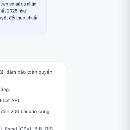
 trên email cá nhân
nhất 2026 như
uyệt đối theo chuẩn
hủ), đảm bảo toàn quyền
háng.
icit API.
n đến 200 bài báo cùng
, Excel (CSV), BIB, RIS.