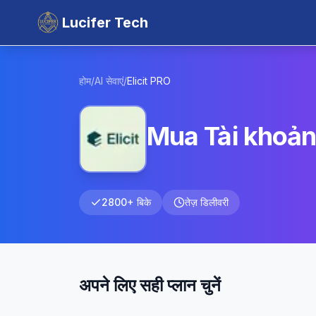
Lucifer Tech
होम
/
AI सेवाएं
/
Elicit
PRO
Mua Tài khoản
2800+ बिके
तेज़ डिलीवरी
अपने लिए सही प्लान चुनें