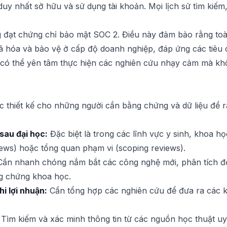
uy nhất sở hữu và sử dụng tài khoản. Mọi lịch sử tìm kiếm, 
ng đạt chứng chỉ bảo mật SOC 2. Điều này đảm bảo rằng toàn 
ã hóa và bảo vệ ở cấp độ doanh nghiệp, đáp ứng các tiêu 
 có thể yên tâm thực hiện các nghiên cứu nhạy cảm mà khô
 thiết kế cho những người cần bằng chứng và dữ liệu để r
sau đại học:
Đặc biệt là trong các lĩnh vực y sinh, khoa h
iews) hoặc tổng quan phạm vi (scoping reviews).
ần nhanh chóng nắm bắt các công nghệ mới, phân tích đối
ng chứng khoa học.
i lợi nhuận:
Cần tổng hợp các nghiên cứu để đưa ra các k
Tìm kiếm và xác minh thông tin từ các nguồn học thuật uy