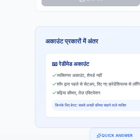
अकाउंट प्रकारों में अंतर
📧
रेडीमेड अकाउंट
व्यक्तिगत अकाउंट, शेयर्ड नहीं
शॉप द्वारा पहले से सेटअप, दिए गए क्रेडेंशियल्स से लॉगि
बढ़िया कीमत, तेज़ एक्टिवेशन
किनके लिए बेस्ट: सबसे अच्छी कीमत चाहने वाले व्यक्ति
QUICK ANSWER