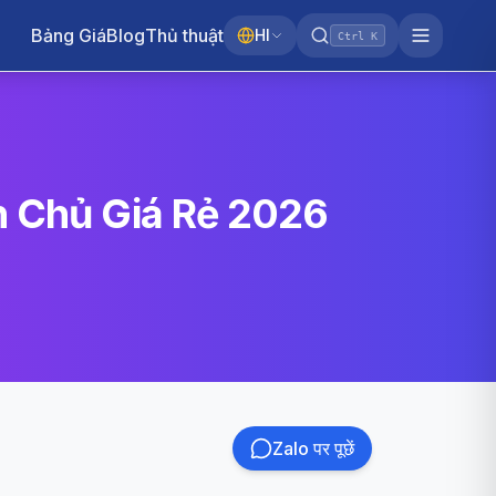
Bảng Giá
Blog
Thủ thuật
HI
Ctrl K
h Chủ Giá Rẻ 2026
Zalo पर पूछें