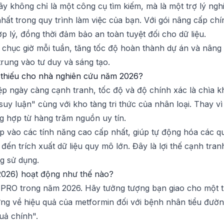
Đây không chỉ là một công cụ tìm kiếm, mà là một trợ lý ngh
hất trong quy trình làm việc của bạn. Với gói nâng cấp chí
p lý, đồng thời đảm bảo an toàn tuyệt đối cho dữ liệu.
 chục giờ mỗi tuần, tăng tốc độ hoàn thành dự án và nâng
rung vào tư duy và sáng tạo.
ể thiếu cho nhà nghiên cứu năm 2026?
p ngày càng cạnh tranh, tốc độ và độ chính xác là chìa k
"suy luận" cùng với kho tàng tri thức của nhân loại. Thay v
ổng hợp từ hàng trăm nguồn uy tín.
ập vào các tính năng cao cấp nhất, giúp tự động hóa các qu
u đến trích xuất dữ liệu quy mô lớn. Đây là lợi thế cạnh tr
g sử dụng.
2026) hoạt động như thế nào?
it PRO trong năm 2026. Hãy tưởng tượng bạn giao cho một tr
g về hiệu quả của metformin đối với bệnh nhân tiểu đường
quả chính".