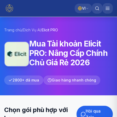
VI
Trang chủ
/
Dịch Vụ AI
/
Elicit
PRO
Mua Tài khoản Elicit
PRO: Nâng Cấp Chính
Chủ Giá Rẻ 2026
2800+ đã mua
Giao hàng nhanh chóng
Chọn gói phù hợp với
Hỏi qua