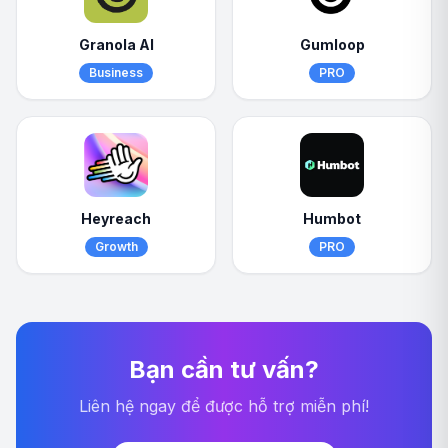
Granola AI
Gumloop
Business
PRO
Heyreach
Humbot
Growth
PRO
Bạn cần tư vấn?
Liên hệ ngay để được hỗ trợ miễn phí!