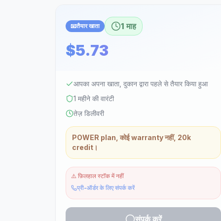
1 माह
📧
तैयार खाता
$5.73
आपका अपना खाता, दुकान द्वारा पहले से तैयार किया हुआ
1 महीने की वारंटी
तेज़ डिलीवरी
POWER plan, कोई warranty नहीं, 20k
credit।
⚠️
फ़िलहाल स्टॉक में नहीं
प्री-ऑर्डर के लिए संपर्क करें
संपर्क करें