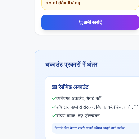
reset đầu tháng
अभी खरीदें
अकाउंट प्रकारों में अंतर
📧
रेडीमेड अकाउंट
व्यक्तिगत अकाउंट, शेयर्ड नहीं
शॉप द्वारा पहले से सेटअप, दिए गए क्रेडेंशियल्स से लॉगि
बढ़िया कीमत, तेज़ एक्टिवेशन
किनके लिए बेस्ट: सबसे अच्छी कीमत चाहने वाले व्यक्ति