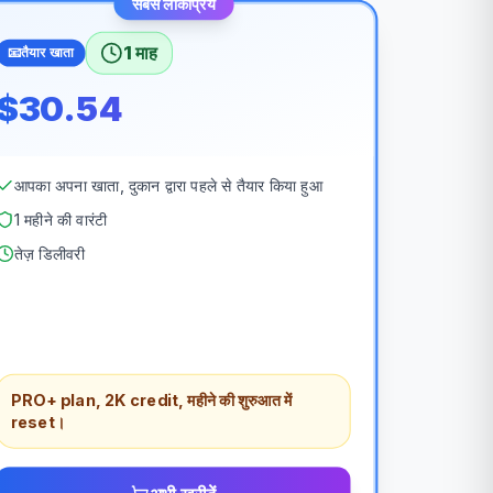
सबसे लोकप्रिय
1 माह
📧
तैयार खाता
$30.54
आपका अपना खाता, दुकान द्वारा पहले से तैयार किया हुआ
1 महीने की वारंटी
तेज़ डिलीवरी
PRO+ plan, 2K credit, महीने की शुरुआत में
reset।