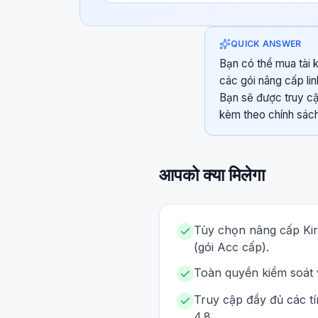
QUICK ANSWER
Bạn có thể mua tài k
các gói nâng cấp li
Bạn sẽ được truy cậ
kèm theo chính sách
आपको क्या मिलेगा
Tùy chọn nâng cấp Kir
(gói Acc cấp).
Toàn quyền kiểm soát 
Truy cập đầy đủ các t
4.8.