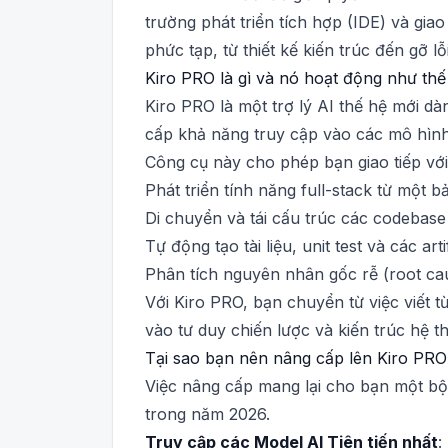
trường phát triển tích hợp (IDE) và gia
phức tạp, từ thiết kế kiến trúc đến gỡ l
Kiro PRO là gì và nó hoạt động như th
Kiro PRO là một trợ lý AI thế hệ mới d
cấp khả năng truy cập vào các mô hình
Công cụ này cho phép bạn giao tiếp với
Phát triển tính năng full-stack từ một b
Di chuyển và tái cấu trúc các codebase
Tự động tạo tài liệu, unit test và các art
Phân tích nguyên nhân gốc rễ (root ca
Với Kiro PRO, bạn chuyển từ việc viết 
vào tư duy chiến lược và kiến trúc hệ t
Tại sao bạn nên nâng cấp lên Kiro PR
Việc nâng cấp mang lại cho bạn một bộ 
trong năm 2026.
Truy cập các Model AI Tiên tiến nhất
: