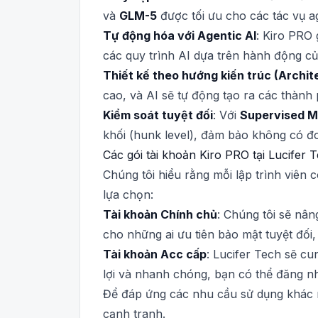
và
GLM-5
được tối ưu cho các tác vụ a
Tự động hóa với Agentic AI
: Kiro PRO 
các quy trình AI dựa trên hành động của
Thiết kế theo hướng kiến trúc (Archit
cao, và AI sẽ tự động tạo ra các thành 
Kiểm soát tuyệt đối
: Với
Supervised 
khối (hunk level), đảm bảo không có 
Các gói tài khoản Kiro PRO tại Lucifer T
Chúng tôi hiểu rằng mỗi lập trình viên 
lựa chọn:
Tài khoản Chính chủ
: Chúng tôi sẽ nân
cho những ai ưu tiên bảo mật tuyệt đối
Tài khoản Acc cấp
: Lucifer Tech sẽ cu
lợi và nhanh chóng, bạn có thể đăng n
Để đáp ứng các nhu cầu sử dụng khác n
cạnh tranh.