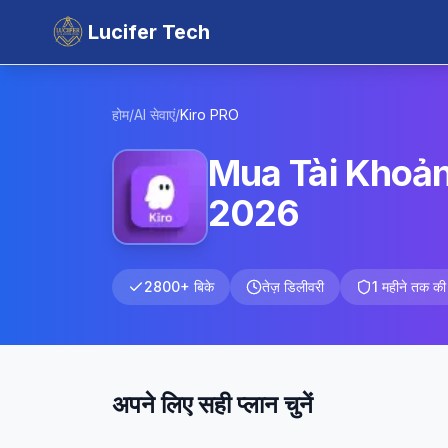
Lucifer Tech
होम
/
AI सेवाएं
/
Kiro
PRO
Mua Tài Khoản 
2026
2800+ बिके
तेज़ डिलीवरी
1 महीने तक की 
अपने लिए सही प्लान चुनें