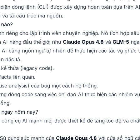
o diện dòng lệnh (CLI) được xây dựng hoàn toàn dựa trên A
ỗi và tái cấu trúc mã nguồn.
ế nào?
ành riêng cho lập trình viên chuyên nghiệp. Nó tích hợp sâ
 AI hàng đầu thế giới như
Claude Opus 4.8
và
GLM-5
ngay
 AI bằng ngôn ngữ tự nhiên để thực hiện các tác vụ phức 
ản đặc tả.
 kế thừa (legacy code).
ifacts liên quan.
use analysis) của bug một cách hệ thống.
từng dòng code sang việc chỉ đạo AI thực hiện các nhiệm v
hống.
O ngay hôm nay?
công cụ AI mạnh mẽ, được thiết kế để tăng tốc độ và chất 
 Sử dụng sức mạnh của
Claude Opus 4.8
với cửa sổ ngữ cả