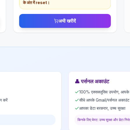
के अंत में reset।
अभी खरीदें
👤
पर्सनल अकाउंट
100% एक्सक्लूसिव उपयोग, आपके न
न करें
सीधे आपके Gmail/पर्सनल अकाउंट 
आपका डेटा बरकरार, उच्च सुरक्षा
किनके लिए बेस्ट: उच्च सुरक्षा और डेटा निरं