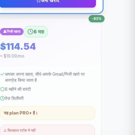
अभी खरीदें
-
83
%
6 माह
👤
निजी खाता
$114.54
≈ $19.09/mo
आपका अपना खाता, सीधे आपके Gmail/निजी खाते पर
अपग्रेड किया जाता है
6 महीने की वारंटी
तेज़ डिलीवरी
यह plan PRO+ है।
⚠️
फ़िलहाल स्टॉक में नहीं