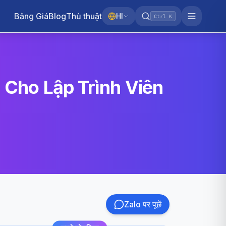
Bảng Giá
Blog
Thủ thuật
HI
Ctrl K
I Cho Lập Trình Viên
Zalo पर पूछें