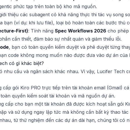
gentic phức tạp trên toàn bộ kho mã nguồn.
giới thiệu các subagent có khả năng thực thi tác vụ song 
 bạn (ví dụ: khi lưu file), loại bỏ hoàn toàn các bước thủ
ecture-First)
: Tính năng
Spec Workflows 2026
cho phép 
phần cần thiết, đảm bảo sự nhất quán và giảm thiểu lỗi.
Mode
, bạn có toàn quyền kiểm duyệt và phê duyệt từng tha
đoạn code không mong muốn nào được đưa vào dự án của 
ech có gì khác biệt?
có nhu cầu và ngân sách khác nhau. Vì vậy, Lucifer Tech c
g cấp gói Kiro PRO trực tiếp trên tài khoản email (Gmail) c
, toàn quyền kiểm soát tài khoản và mã nguồn dự án.
ng cấp cho bạn một tài khoản đã được kích hoạt sẵn gói Ki
hập và sử dụng ngay lập tức mà không cần bất kỳ thao tác
hau, từ thử nghiệm đến các dự án dài hạn, chúng tôi có nh