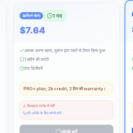
1 माह
📧
तैयार खाता
$7.64
आपका अपना खाता, दुकान द्वारा पहले से तैयार किया हुआ
1 महीने की वारंटी
तेज़ डिलीवरी
PRO+ plan, 2k credit, 2 दिन की warranty।
⚠️
फ़िलहाल स्टॉक में नहीं
प्री-ऑर्डर के लिए संपर्क करें
संपर्क करें