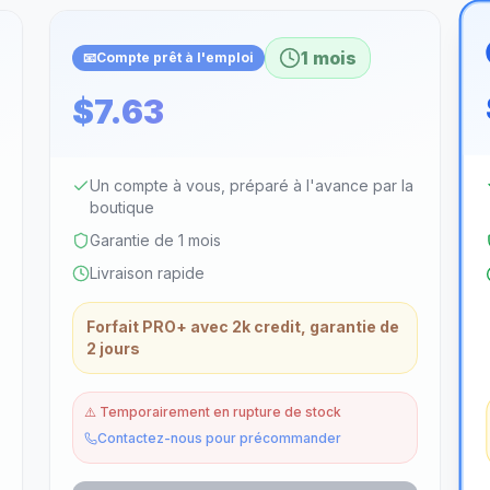
1 mois
📧
Compte prêt à l'emploi
$7.63
Un compte à vous, préparé à l'avance par la
boutique
Garantie de 1 mois
Livraison rapide
Forfait PRO+ avec 2k credit, garantie de
2 jours
⚠️
Temporairement en rupture de stock
Contactez-nous pour précommander