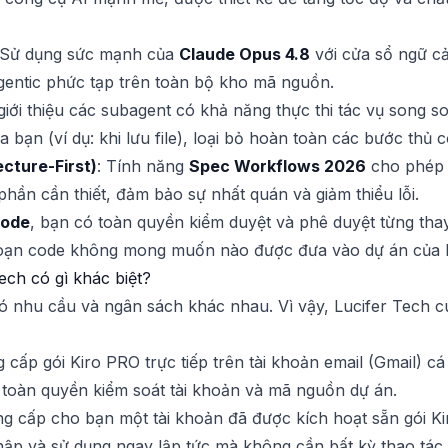
 Sử dụng sức mạnh của
Claude Opus 4.8
với cửa sổ ngữ cả
gentic phức tạp trên toàn bộ kho mã nguồn.
giới thiệu các subagent có khả năng thực thi tác vụ song 
 bạn (ví dụ: khi lưu file), loại bỏ hoàn toàn các bước thủ
ecture-First)
: Tính năng
Spec Workflows 2026
cho phép 
phần cần thiết, đảm bảo sự nhất quán và giảm thiểu lỗi.
Mode
, bạn có toàn quyền kiểm duyệt và phê duyệt từng tha
đoạn code không mong muốn nào được đưa vào dự án của 
ech có gì khác biệt?
có nhu cầu và ngân sách khác nhau. Vì vậy, Lucifer Tech c
g cấp gói Kiro PRO trực tiếp trên tài khoản email (Gmail) c
, toàn quyền kiểm soát tài khoản và mã nguồn dự án.
ng cấp cho bạn một tài khoản đã được kích hoạt sẵn gói Ki
hập và sử dụng ngay lập tức mà không cần bất kỳ thao tác