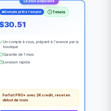
Le plus populaire
1 mois
📧
Compte prêt à l'emploi
$30.51
Un compte à vous, préparé à l'avance par la
boutique
Garantie de 1 mois
Livraison rapide
Forfait PRO+ avec 2K credit, reset en
début de mois