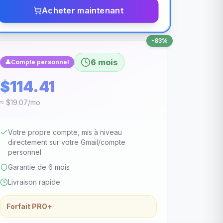
Acheter maintenant
-
83
%
6 mois
👤
Compte personnel
$114.41
≈ $19.07/mo
Votre propre compte, mis à niveau
directement sur votre Gmail/compte
personnel
Garantie de 6 mois
Livraison rapide
Forfait PRO+