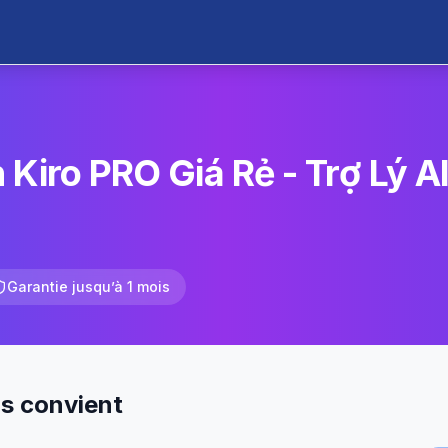
Kiro PRO Giá Rẻ - Trợ Lý A
Garantie jusqu’à 1 mois
us convient