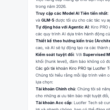
trong năm 2026.
Truy cập các Model AI Tiên tiến nhất
:
và
GLM-5
được tối ưu cho các tác vụ a
Tự động hóa với Agentic AI
: Kiro PRO 
các quy trình AI dựa trên hành động của
Thiết kế theo hướng kiến trúc (Archit
cao, và AI sẽ tự động tạo ra các thành 
Kiểm soát tuyệt đối
: Với
Supervised 
khối (hunk level), đảm bảo không có 
Các gói tài khoản Kiro PRO tại Lucifer T
Chúng tôi hiểu rằng mỗi lập trình viên 
lựa chọn:
Tài khoản Chính chủ
: Chúng tôi sẽ nân
cho những ai ưu tiên bảo mật tuyệt đối
Tài khoản Acc cấp
: Lucifer Tech sẽ cu
lợi và nhanh chóng, bạn có thể đăng n