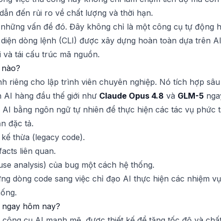
dẫn đến rủi ro về chất lượng và thời hạn.
ác những vấn đề đó. Đây không chỉ là một công cụ tự động
o diện dòng lệnh (CLI) được xây dựng hoàn toàn dựa trên A
ỗi và tái cấu trúc mã nguồn.
ế nào?
ành riêng cho lập trình viên chuyên nghiệp. Nó tích hợp sâ
 AI hàng đầu thế giới như
Claude Opus 4.8
và
GLM-5
ngay
 AI bằng ngôn ngữ tự nhiên để thực hiện các tác vụ phức 
ản đặc tả.
 kế thừa (legacy code).
ifacts liên quan.
use analysis) của bug một cách hệ thống.
từng dòng code sang việc chỉ đạo AI thực hiện các nhiệm v
hống.
O ngay hôm nay?
công cụ AI mạnh mẽ, được thiết kế để tăng tốc độ và chất 