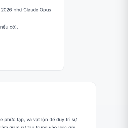
t 2026 như Claude Opus
nếu có).
e phức tạp, và vật lộn để duy trì sự
àm giảm sự tập trung vào việc giải