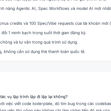
ính năng Agentic AI, Spec Workflows và model AI mới nhấ
nus credits và 100 Spec/Vibe requests của tài khoản mới (
đổi 1 minh bạch trong suốt thời gian đăng ký.
chóng và tư vấn trong quá trình sử dụng.
, không cần sử dụng thẻ thanh toán quốc tế.
ác vụ lập trình lặp đi lặp lại không?
với việc viết code boilerplate, dò tìm bug trong các codebas
ng việc thủ công này không chỉ làm chậm tiến độ mà còn l