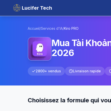
Lucifer Tech
Accueil
/
Services d'IA
/
Kiro
PRO
Mua Tài Khoản 
2026
2800+ vendus
Livraison rapide
Choisissez la formule qui vo