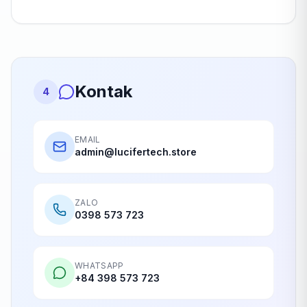
Kontak
4
EMAIL
admin@lucifertech.store
ZALO
0398 573 723
WHATSAPP
+84 398 573 723