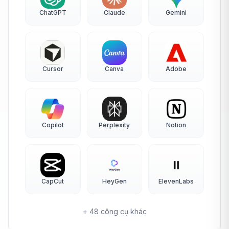
ChatGPT
Claude
Gemini
Cursor
Canva
Adobe
Copilot
Perplexity
Notion
CapCut
HeyGen
ElevenLabs
+ 48
công cụ khác