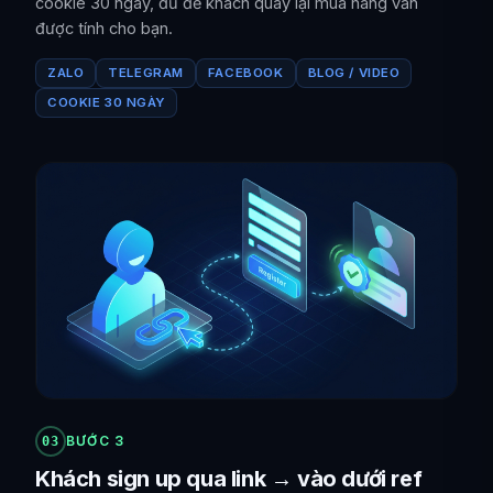
cookie 30 ngày, đủ để khách quay lại mua hàng vẫn
được tính cho bạn.
ZALO
TELEGRAM
FACEBOOK
BLOG / VIDEO
COOKIE 30 NGÀY
BƯỚC 3
03
Khách sign up qua link → vào dưới ref