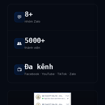
8+
💬
nhóm Zalo
5000+
👥
thành viên
Đa kênh
📺
Facebook · YouTube · TikTok · Zalo