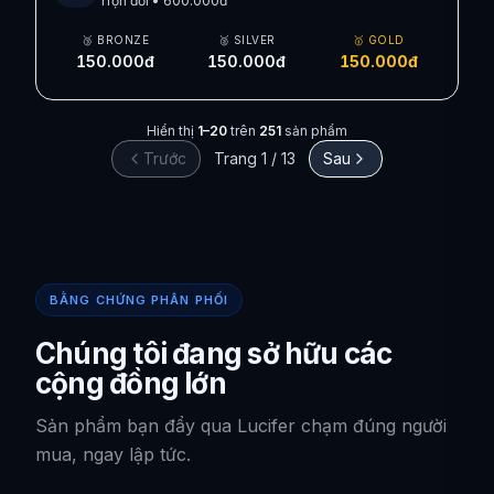
Trọn đời
•
600.000đ
🥉 BRONZE
🥈 SILVER
🥇 GOLD
150.000đ
150.000đ
150.000đ
Hiển thị
1
–
20
trên
251
sản phẩm
Trước
Trang
1
/
13
Sau
BẰNG CHỨNG PHÂN PHỐI
Chúng tôi đang sở hữu các
cộng đồng lớn
Sản phẩm bạn đẩy qua Lucifer chạm đúng người
mua, ngay lập tức.