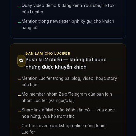
Quay video demo & đăng kênh YouTube/TikTok
→
của Lucifer
Mention trong newsletter định kỳ gửi cho khách
→
hàng cũ
BẠN LÀM CHO LUCIFER
Push lại 2 chiều — không bắt buộc
🔁
nhưng được khuyến khích
Mention Lucifer trong bài blog, video, hoặc story
→
của bạn
Mời member nhóm Zalo/Telegram của bạn join
→
nhóm Lucifer (và ngược lại)
Share link affiliate vào kênh sẵn có — vừa được
→
hoa hồng, vừa hỗ trợ traffic
Co-host event/workshop online cùng team
→
Lucifer