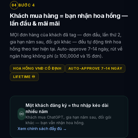
BƯỚC 4
04
Khách mua hàng = bạn nhận hoa hồng —
lần đầu & mãi mãi
MỌI đơn hàng của khách đã tag — đơn đầu, lần thứ 2,
gia hạn năm sau, đổi gói khác — đều tự động tính hoa
hồng theo tier hiện tại. Auto-approve 7–14 ngày, rút về
ngân hàng không phí (≥ 100,000đ và 15 đơn).
HOA HỒNG VNĐ CỐ ĐỊNH
AUTO-APPROVE 7–14 NGÀY
LIFETIME ♾️
Một khách đăng ký = thu nhập kéo dài
nhiều năm
♾️
Khách mua ChatGPT, gia hạn năm sau, đổi gói
khác — bạn vẫn nhận hoa hồng.
Xem chính sách đầy đủ →