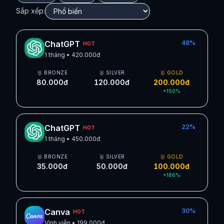
Sắp xếp:
ChatGPT
48
%
HOT
1 tháng
•
420.000đ
🥉 BRONZE
🥈 SILVER
🥇 GOLD
80.000đ
120.000đ
200.000đ
+
150
%
ChatGPT
22
%
HOT
1 tháng
•
450.000đ
🥉 BRONZE
🥈 SILVER
🥇 GOLD
35.000đ
50.000đ
100.000đ
+
186
%
Canva
30
%
HOT
Vĩnh viễn
•
199.000đ