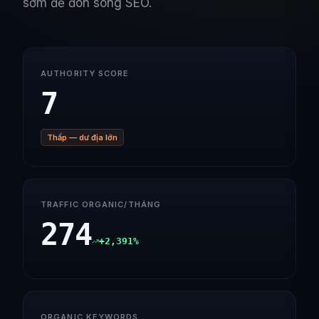
sớm để đón sóng SEO.
AUTHORITY SCORE
7
Thấp — dư địa lớn
TRAFFIC ORGANIC/THÁNG
274
+2,391%
ORGANIC KEYWORDS