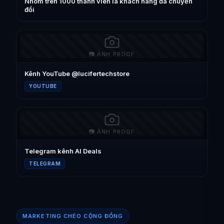
Nhóm trên 1000 thành viên là khách hàng đã chuyển
đổi
📷 ẢNH PROOF
Kênh YouTube @lucifertechstore
YOUTUBE
📷 ẢNH PROOF
Telegram kênh AI Deals
TELEGRAM
MARKETING CHÉO CỘNG ĐỒNG