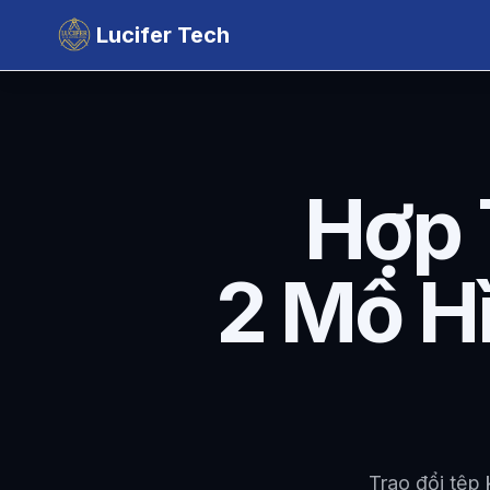
Lucifer Tech
Hợp 
2 Mô H
Trao đổi tệp 