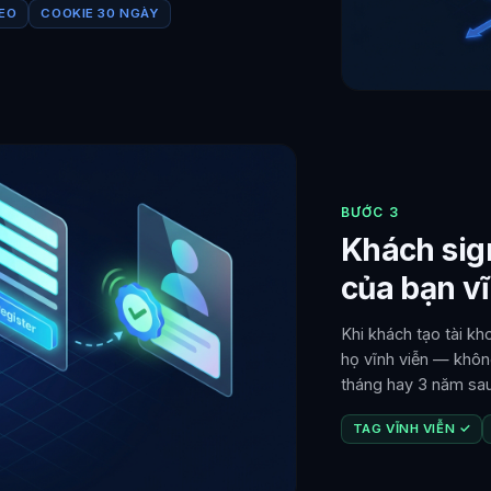
DEO
COOKIE 30 NGÀY
BƯỚC 3
Khách sign
của bạn v
Khi khách tạo tài kh
họ vĩnh viễn — khôn
tháng hay 3 năm sau
TAG VĨNH VIỄN ✓