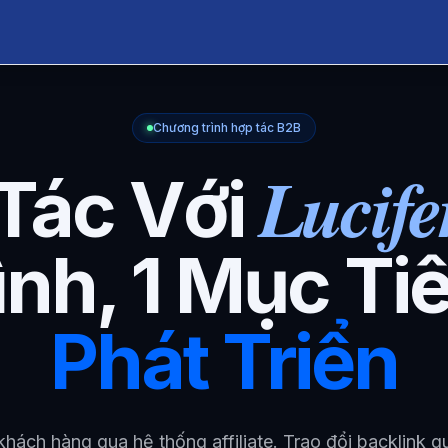
Chương trình hợp tác B2B
Lucife
Tác Với
ình, 1 Mục Ti
Phát Triển
khách hàng qua hệ thống affiliate. Trao đổi backlink q