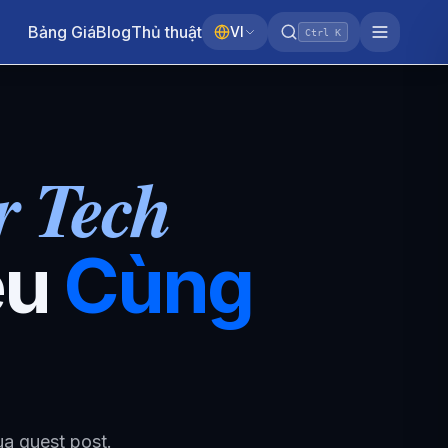
Bảng Giá
Blog
Thủ thuật
VI
Ctrl K
r Tech
êu
Cùng
ua guest post.