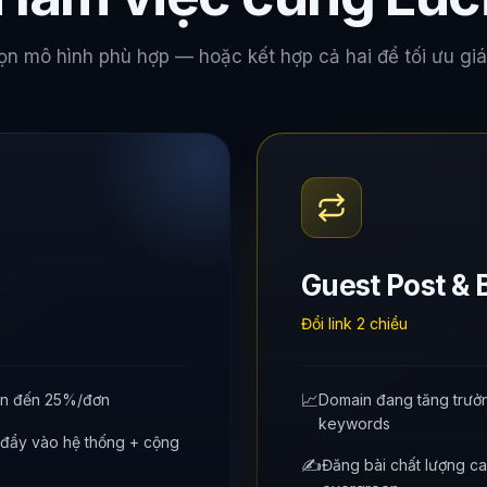
n mô hình phù hợp — hoặc kết hợp cả hai để tối ưu giá 
Guest Post & 
Đổi link 2 chiều
📈
lên đến 25%/đơn
Domain đang tăng trưởn
keywords
 đẩy vào hệ thống + cộng
✍️
Đăng bài chất lượng ca