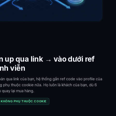
 up qua link → vào dưới ref
ĩnh viễn
oản qua link của bạn, hệ thống gắn ref code vào profile của
g phụ thuộc cookie nữa. Họ luôn là khách của bạn, dù 6
 quay lại mua hàng.
KHÔNG PHỤ THUỘC COOKIE