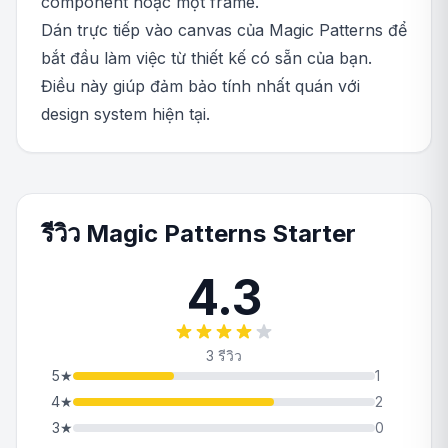
component hoặc một frame.
Dán trực tiếp vào canvas của Magic Patterns để
bắt đầu làm việc từ thiết kế có sẵn của bạn.
Điều này giúp đảm bảo tính nhất quán với
design system hiện tại.
รีวิว Magic Patterns Starter
4.3
3 รีวิว
5
★
1
4
★
2
3
★
0