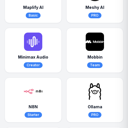
Maplify AI
Meshy AI
Basic
PRO
Minimax Audio
Mobbin
Creator
Team
N8N
Ollama
Starter
PRO