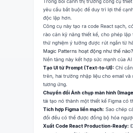
Trong bối cảnh thị trường công cụ thiế
yêu cầu bắt buộc để duy trì lợi thế cạn
độc lập hơn.
Công cụ này tạo ra code React sạch, có
rào cản kỹ năng thiết kế, cho phép lập 
thử nghiệm ý tưởng được rút ngắn từ hà
Magic Patterns hoạt động như thế nào
Nền tảng này kết hợp sức mạnh của AI t
Tạo UI từ Prompt (Text-to-UI):
Chỉ cần
trên, hai trường nhập liệu cho email v
tương ứng.
Chuyển đổi Ảnh chụp màn hình (Image-
tái tạo nó thành một thiết kế Figma có 
Tích hợp Figma liền mạch:
Sao chép các
đổi đều có thể được đồng bộ hóa ngược
Xuất Code React Production-Ready:
Đ