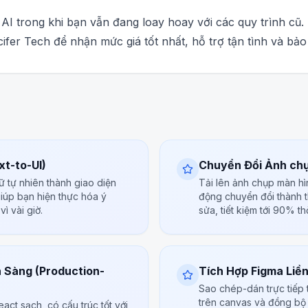
AI trong khi bạn vẫn đang loay hoay với các quy trình cũ.
fer Tech để nhận mức giá tốt nhất, hỗ trợ tận tình và bảo
xt-to-UI)
Chuyển Đổi Ảnh chụ
 tự nhiên thành giao diện
Tải lên ảnh chụp màn h
iúp bạn hiện thực hóa ý
động chuyển đổi thành t
vì vài giờ.
sửa, tiết kiệm tới 90% th
 Sàng (Production-
Tích Hợp Figma Liề
Sao chép-dán trực tiếp 
trên canvas và đồng bộ
ct sạch, có cấu trúc tốt với