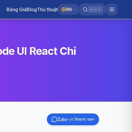
Bảng Giá
Blog
Thủ thuật
BN
Ctrl K
ode UI React Chỉ
Zalo-তে জিজ্ঞাসা করুন