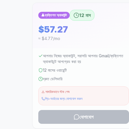
12 মাস
👤
ব্যক্তিগত অ্যাকাউন্ট
$57.27
≈ $4.77/mo
আপনার নিজের অ্যাকাউন্ট, সরাসরি আপনার Gmail/ব্যক্তিগত
অ্যাকাউন্টে আপগ্রেড করা হয়
12 মাসের ওয়ারেন্টি
দ্রুত ডেলিভারি
⚠️
সাময়িকভাবে স্টক শেষ
প্রি-অর্ডারের জন্য যোগাযোগ করুন
যোগাযোগ