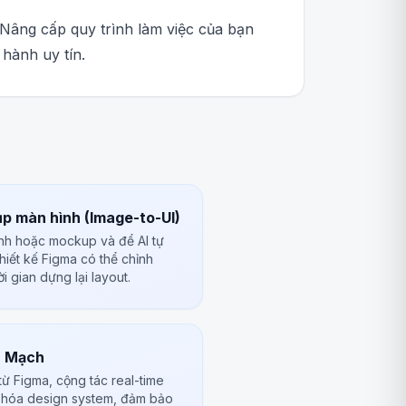
 Nâng cấp quy trình làm việc của bạn
 hành uy tín.
p màn hình (Image-to-UI)
ình hoặc mockup và để AI tự
hiết kế Figma có thể chỉnh
ời gian dựng lại layout.
n Mạch
từ Figma, cộng tác real-time
 hóa design system, đảm bảo