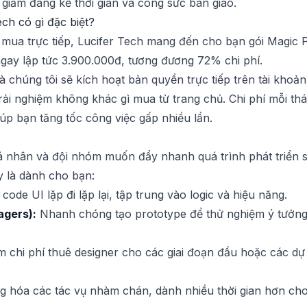
 giảm đáng kể thời gian và công sức bàn giao.
ech có gì đặc biệt?
 mua trực tiếp, Lucifer Tech mang đến cho bạn gói Magic Pa
 ngay lập tức 3.900.000đ, tương đương 72% chi phí.
là chúng tôi sẽ kích hoạt bản quyền trực tiếp trên tài kho
trải nghiệm không khác gì mua từ trang chủ. Chi phí mỗi t
úp bạn tăng tốc công việc gấp nhiều lần.
cá nhân và đội nhóm muốn đẩy nhanh quá trình phát triển 
y là dành cho bạn:
code UI lặp đi lặp lại, tập trung vào logic và hiệu năng.
gers):
Nhanh chóng tạo prototype để thử nghiệm ý tưởng
m chi phí thuê designer cho các giai đoạn đầu hoặc các d
 hóa các tác vụ nhàm chán, dành nhiều thời gian hơn cho 