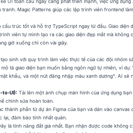
t kế UI toàn cầu ngày càng phát triển mạnh, việc ứng dụng
h tranh. Magic Patterns giúp các lập trình viên frontend 
 cấu trúc tốt và hỗ trợ TypeScript ngay từ đầu. Giao diện 
trình viên tự mình tạo ra các giao diện đẹp mắt mà không cầ
ng giờ xuống chỉ còn vài giây.
?
ạo sinh với quy trình làm việc thực tế của các đội nhóm s
 mô tả giao diện bạn muốn bằng ngôn ngữ tự nhiên, ví dụ:
à mật khẩu, và một nút đăng nhập màu xanh dương". AI sẽ ng
to-UI):
Tải lên một ảnh chụp màn hình của ứng dụng bạn t
thể chỉnh sửa hoàn toàn.
 thành phần từ dự án Figma của bạn và dán vào canvas c
 lại, đảm bảo tính nhất quán.
ây là tính năng đắt giá nhất. Bạn nhận được code không 