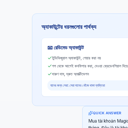
অ্যাকাউন্টের ধরনগুলোর পার্থক্য
📧
রেডিমেড অ্যাকাউন্ট
ইন্ডিভিজুয়াল অ্যাকাউন্ট, শেয়ার করা নয়
শপ থেকে আগেই কনফিগার করা, দেওয়া ক্রেডেনশিয়াল দিয়
দারুণ দাম, দ্রুত অ্যাক্টিভেশন
যাদের জন্য সেরা: সেরা দামের খোঁজে থাকা ব্যক্তিরা
QUICK ANSWER
Mua tài khoản Magic 
tháng. Đây là tài kh