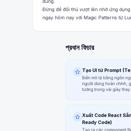
dùng.
Đừng để đối thủ vượt lên nhờ ứng dụng 
ngay hôm nay với Magic Patterns từ Luci
প্রধান ফিচার
Tạo UI từ Prompt (Te
Biến mô tả bằng ngôn ngữ
người dùng hoàn chỉnh, g
tưởng trong vài giây thay 
Xuất Code React Sẵn
Ready Code)
Tạo ra các component Rea