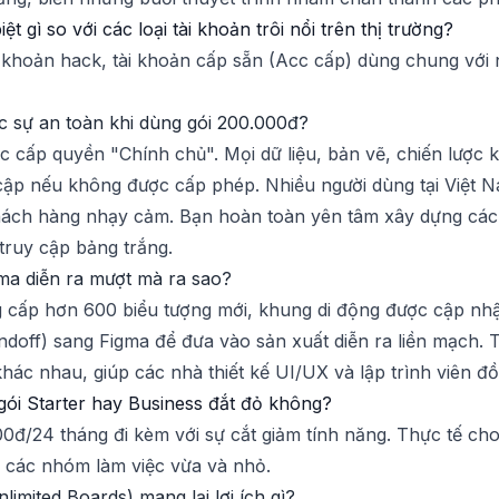
 gì so với các loại tài khoản trôi nổi trên thị trường?
ài khoản hack, tài khoản cấp sẵn (Acc cấp) dùng chung với n
c sự an toàn khi dùng gói 200.000đ?
c cấp quyền "Chính chủ". Mọi dữ liệu, bản vẽ, chiến lược
ập nếu không được cấp phép. Nhiều người dùng tại Việt Na
 khách hàng nhạy cảm. Bạn hoàn toàn yên tâm xây dựng các
truy cập bảng trắng.
gma diễn ra mượt mà ra sao?
 cấp hơn 600 biểu tượng mới, khung di động được cập nhậ
off) sang Figma để đưa vào sản xuất diễn ra liền mạch. T
khác nhau, giúp các nhà thiết kế UI/UX và lập trình viên đồ
gói Starter hay Business đắt đỏ không?
00đ/24 tháng đi kèm với sự cắt giảm tính năng. Thực tế c
 các nhóm làm việc vừa và nhỏ.
imited Boards) mang lại lợi ích gì?