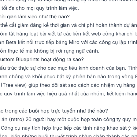
tối đa cho mọi quy trình làm việc.
hời gian làm việc như thế nào?
hể cắt giảm đáng kể thời gian và chi phí hoàn thành dự án
óm tắt hàng loạt bài viết từ các liên kết web công khai ch
 Beta kết nối trực tiếp bảng Miro với các công cụ lập trìn
n thực tế mà không bị rơi rụng ngữ cảnh.
Custom Blueprints hoạt động ra sao?
u trúc thực sự cho các mục tiêu kinh doanh của bạn. Tín
nhanh chóng và khôi phục bất kỳ phiên bản nào trong vòng
Tree view) giúp theo dõi sát sao cách các nhiệm vụ hàng ng
c quy trình làm việc hiệu quả nhất của nhóm, tiết kiệm hàn
tác trong các buổi họp trực tuyến như thế nào?
 án (retro) 20 người hay một cuộc họp toàn công ty quy m
 Công cụ này tích hợp trực tiếp các tính năng khảo sát ý k
ắng, biến những buổi thuyết trình nhàm chán thành các phi