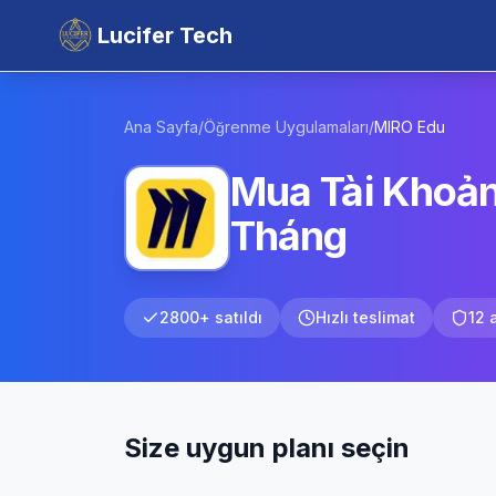
Lucifer Tech
Ana Sayfa
/
Öğrenme Uygulamaları
/
MIRO
Edu
Mua Tài Khoản
Tháng
2800+ satıldı
Hızlı teslimat
12 
Size uygun planı seçin