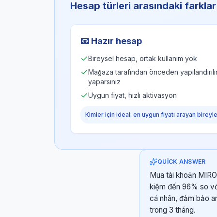
Hesap türleri arasındaki farklar
📧
Hazır hesap
Bireysel hesap, ortak kullanım yok
Mağaza tarafından önceden yapılandırılır, 
yaparsınız
Uygun fiyat, hızlı aktivasyon
Kimler için ideal: en uygun fiyatı arayan bireyl
QUICK ANSWER
Mua tài khoản MIRO 
kiệm đến 96% so với
cá nhân, đảm bảo an 
trong 3 tháng.