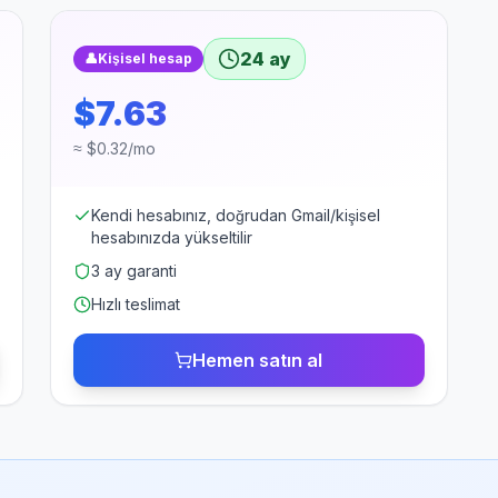
24 ay
👤
Kişisel hesap
$7.63
≈ $0.32/mo
Kendi hesabınız, doğrudan Gmail/kişisel
hesabınızda yükseltilir
3 ay garanti
Hızlı teslimat
Hemen satın al