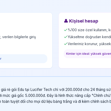
👤
Kişisel hesap
%100 size özel kullanım, ke
verilen bilgilerle giriş
Yükseltme doğrudan kendi G
Verileriniz korunur, yükse
Kimler için ideal: yüksek güvenl
er
giá rẻ gói Edu tại Lucifer Tech chỉ với 200.000đ cho 24 tháng sử 
 mức giá gốc 5.000.000đ. Đây là hình thức nâng cấp "Chính chủ" 
toàn tuyệt đối cho mọi dữ liệu bảng trắng và đi kèm chính sách b