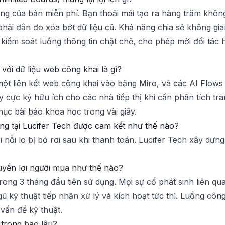
ng của bản miễn phí. Bạn thoải mái tạo ra hàng trăm khôn
ải đắn đo xóa bớt dữ liệu cũ. Khả năng chia sẻ không gia
kiểm soát luồng thông tin chặt chẽ, cho phép mời đối tác
với dữ liệu web công khai là gì?
t liên kết web công khai vào bảng Miro, và các AI Flows 
y cực kỳ hữu ích cho các nhà tiếp thị khi cần phân tích tr
ục bài báo khoa học trong vài giây.
ng tại Lucifer Tech được cam kết như thế nào?
nỗi lo bị bỏ rơi sau khi thanh toán. Lucifer Tech xây dựn
yền lợi người mua như thế nào?
rong 3 tháng đầu tiên sử dụng. Mọi sự cố phát sinh liên q
ũ kỹ thuật tiếp nhận xử lý và kích hoạt tức thì. Luồng cô
vấn đề kỹ thuật.
ố trong bao lâu?