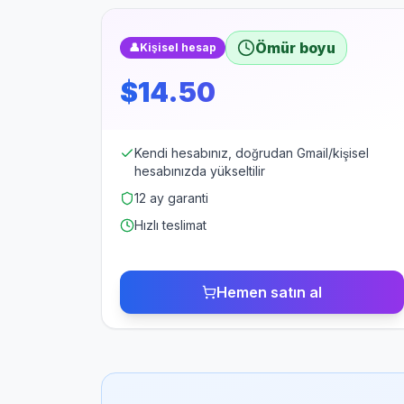
Ömür boyu
👤
Kişisel hesap
$14.50
Kendi hesabınız, doğrudan Gmail/kişisel
hesabınızda yükseltilir
12 ay garanti
Hızlı teslimat
Hemen satın al