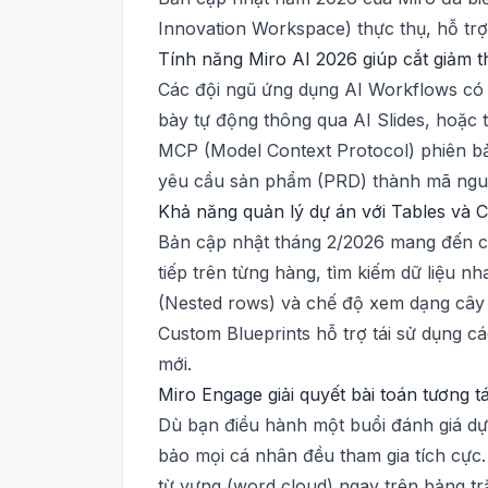
Innovation Workspace) thực thụ, hỗ trợ 
Tính năng Miro AI 2026 giúp cắt giảm t
Các đội ngũ ứng dụng AI Workflows có t
bày tự động thông qua AI Slides, hoặc t
MCP (Model Context Protocol) phiên bản
yêu cầu sản phẩm (PRD) thành mã nguồ
Khả năng quản lý dự án với Tables và 
Bản cập nhật tháng 2/2026 mang đến cấ
tiếp trên từng hàng, tìm kiếm dữ liệu 
(Nested rows) và chế độ xem dạng cây (
Custom Blueprints hỗ trợ tái sử dụng cá
mới.
Miro Engage giải quyết bài toán tương 
Dù bạn điều hành một buổi đánh giá dự
bảo mọi cá nhân đều tham gia tích cực.
từ vựng (word cloud) ngay trên bảng tr