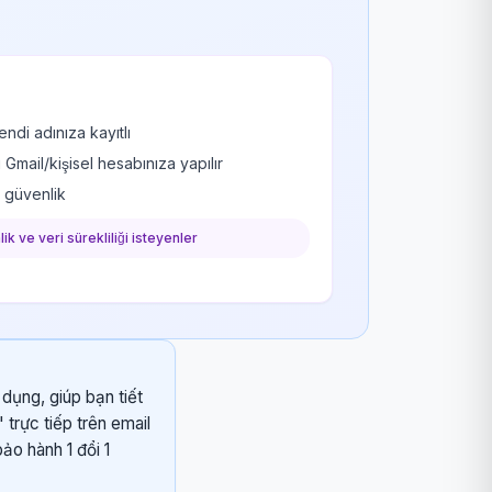
ndi adınıza kayıtlı
mail/kişisel hesabınıza yapılır
k güvenlik
ik ve veri sürekliliği isteyenler
dụng, giúp bạn tiết
trực tiếp trên email
ảo hành 1 đổi 1