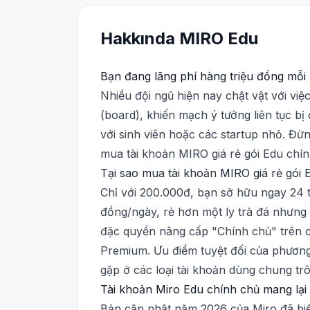
Hakkında
MIRO
Edu
Bạn đang lãng phí hàng triệu đồng mỗi
Nhiều đội ngũ hiện nay chật vật với việc
(board), khiến mạch ý tưởng liên tục bị
với sinh viên hoặc các startup nhỏ. Đừ
mua tài khoản MIRO giá rẻ gói Edu chín
Tại sao mua tài khoản MIRO giá rẻ gói E
Chỉ với 200.000đ, bạn sở hữu ngay 24 
đồng/ngày, rẻ hơn một ly trà đá nhưng 
đặc quyền nâng cấp "Chính chủ" trên c
Premium. Ưu điểm tuyệt đối của phương 
gặp ở các loại tài khoản dùng chung trôi
Tài khoản Miro Edu chính chủ mang lại 
Bản cập nhật năm 2026 của Miro đã biế