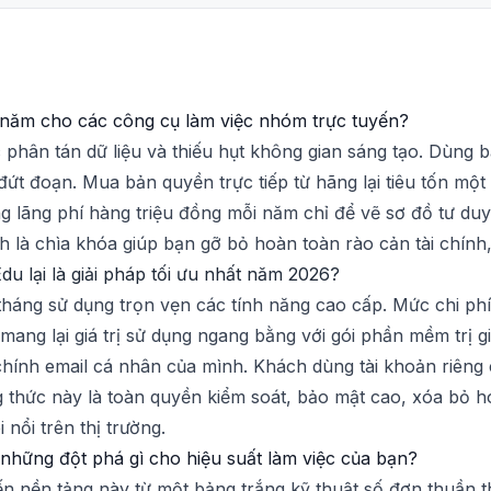
 năm cho các công cụ làm việc nhóm trực tuyến?
 phân tán dữ liệu và thiếu hụt không gian sáng tạo. Dùng bả
 đứt đoạn. Mua bản quyền trực tiếp từ hãng lại tiêu tốn mộ
ng lãng phí hàng triệu đồng mỗi năm chỉ để vẽ sơ đồ tư duy
h là chìa khóa giúp bạn gỡ bỏ hoàn toàn rào cản tài chính,
du lại là giải pháp tối ưu nhất năm 2026?
tháng sử dụng trọn vẹn các tính năng cao cấp. Mức chi ph
mang lại giá trị sử dụng ngang bằng với gói phần mềm trị
hính email cá nhân của mình. Khách dùng tài khoản riêng 
thức này là toàn quyền kiểm soát, bảo mật cao, xóa bỏ ho
 nổi trên thị trường.
những đột phá gì cho hiệu suất làm việc của bạn?
n nền tảng này từ một bảng trắng kỹ thuật số đơn thuần t