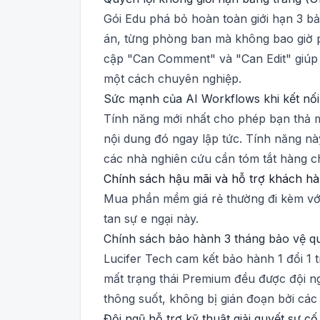
Gói Edu phá bỏ hoàn toàn giới hạn 3 bả
án, từng phòng ban mà không bao giờ ph
cập "Can Comment" và "Can Edit" giúp 
một cách chuyên nghiệp.
Sức mạnh của AI Workflows khi kết nối 
Tính năng mới nhất cho phép bạn thả mộ
nội dung đó ngay lập tức. Tính năng nà
các nhà nghiên cứu cần tóm tắt hàng ch
Chính sách hậu mãi và hỗ trợ khách hà
Mua phần mềm giá rẻ thường đi kèm với 
tan sự e ngại này.
Chính sách bảo hành 3 tháng bảo vệ qu
Lucifer Tech cam kết bảo hành 1 đổi 1 t
mất trạng thái Premium đều được đội ng
thông suốt, không bị gián đoạn bởi các 
Đội ngũ hỗ trợ kỹ thuật giải quyết sự c