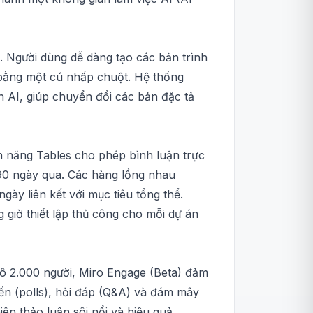
. Người dùng dễ dàng tạo các bản trình
ỉ bằng một cú nhấp chuột. Hệ thống
h AI, giúp chuyển đổi các bản đặc tả
h năng Tables cho phép bình luận trực
 90 ngày qua. Các hàng lồng nhau
ày liên kết với mục tiêu tổng thể.
g giờ thiết lập thủ công cho mỗi dự án
ô 2.000 người, Miro Engage (Beta) đảm
iến (polls), hỏi đáp (Q&A) và đám mây
ên thảo luận sôi nổi và hiệu quả.