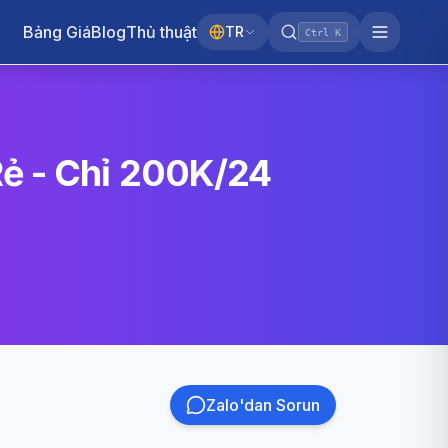
Bảng Giá
Blog
Thủ thuật
TR
Ctrl K
ẻ - Chỉ 200K/24
Zalo'dan Sorun