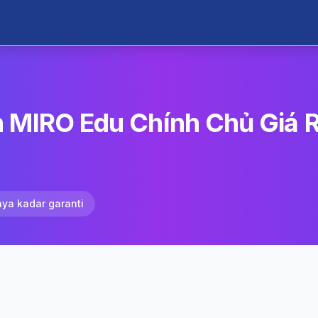
 MIRO Edu Chính Chủ Giá R
aya kadar garanti