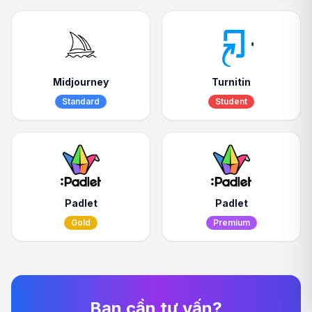
Midjourney
Turnitin
Standard
Student
Padlet
Padlet
Gold
Premium
Bạn cần tư vấn?