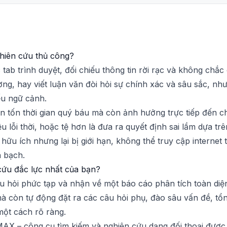
ghiên cứu thủ công?
 tab trình duyệt, đối chiếu thông tin rời rạc và không chắ
ờng, hay viết luận văn đòi hỏi sự chính xác và sâu sắc, n
iếu ngữ cảnh.
n tốn thời gian quý báu mà còn ảnh hưởng trực tiếp đến ch
ệu lỗi thời, hoặc tệ hơn là đưa ra quyết định sai lầm dựa t
ữu ích nhưng lại bị giới hạn, không thể truy cập internet 
h bạch.
 cứu đắc lực nhất của bạn?
 hỏi phức tạp và nhận về một báo cáo phân tích toàn diện c
mà còn tự động đặt ra các câu hỏi phụ, đào sâu vấn đề, t
 một cách rõ ràng.
AX – công cụ tìm kiếm và nghiên cứu dạng đối thoại được t