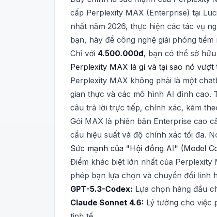
cấp Perplexity MAX (Enterprise) tại Lu
nhất năm 2026, thực hiện các tác vụ n
bạn, hãy để công nghệ giải phóng tiềm
Chỉ với
4.500.000đ
, bạn có thể sở hữ
Perplexity MAX là gì và tại sao nó vượt
Perplexity MAX không phải là một chatb
gian thực và các mô hình AI đỉnh cao. T
câu trả lời trực tiếp, chính xác, kèm th
Gói MAX là phiên bản Enterprise cao cấ
cầu hiệu suất và độ chính xác tối đa.
Sức mạnh của "Hội đồng AI" (Model Co
Điểm khác biệt lớn nhất của Perplexit
phép bạn lựa chọn và chuyển đổi linh h
GPT-5.3-Codex:
Lựa chọn hàng đầu cho 
Claude Sonnet 4.6:
Lý tưởng cho việc ph
tinh tế.