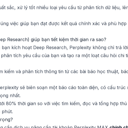
 sắc, xử lý tốt nhiều loại yêu cầu từ phân tích dữ liệu, lê
ng việc giúp bạn đạt được kết quả chính xác và phù hợp h
 Research) giúp bạn tiết kiệm thời gian ra sao?
i bạn kích hoạt Deep Research, Perplexity không chỉ trả lờ
 phân tích yêu cầu của bạn và tạo ra một loạt câu hỏi chi 
 kiếm và phân tích thông tin từ các bài báo học thuật, báo
rplexity sẽ biên soạn một báo cáo toàn diện, có cấu trúc rõ
rọng nhất.
m tới 80% thời gian so với việc tìm kiếm, đọc và tổng hợp 
 phút.
trọng?
ung cấp dịch vụ nâng cấp tài khoản Perplexity MAX
chính c