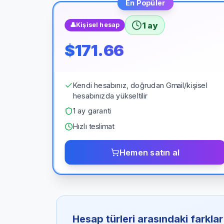
En Popüler
1 ay
👤
Kişisel hesap
$171.66
Kendi hesabınız, doğrudan Gmail/kişisel
hesabınızda yükseltilir
1 ay garanti
Hızlı teslimat
Hemen satın al
Hesap türleri arasındaki farklar