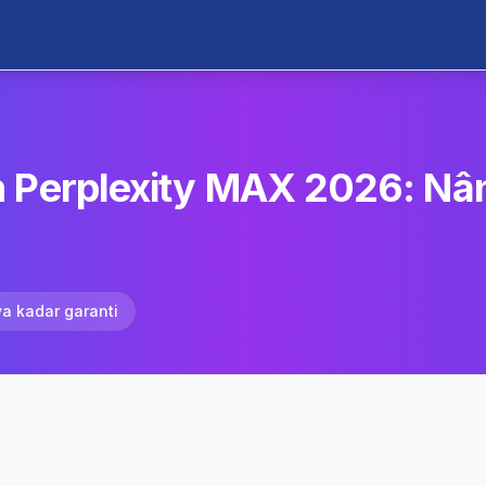
 Perplexity MAX 2026: Nâ
ya kadar garanti