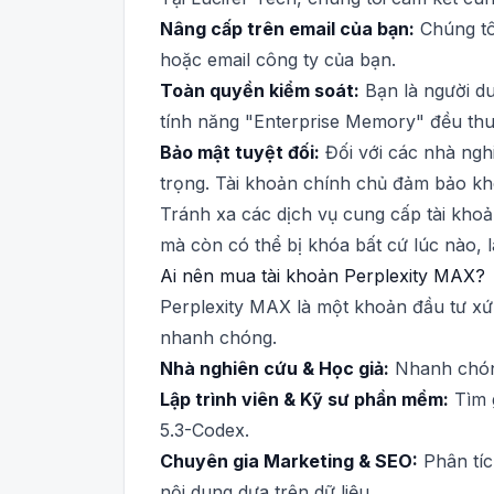
Nâng cấp trên email của bạn:
Chúng tôi
hoặc email công ty của bạn.
Toàn quyền kiểm soát:
Bạn là người duy
tính năng "Enterprise Memory" đều thu
Bảo mật tuyệt đối:
Đối với các nhà nghi
trọng. Tài khoản chính chủ đảm bảo khô
Tránh xa các dịch vụ cung cấp tài kho
mà còn có thể bị khóa bất cứ lúc nào, 
Ai nên mua tài khoản Perplexity MAX?
Perplexity MAX là một khoản đầu tư xứn
nhanh chóng.
Nhà nghiên cứu & Học giả:
Nhanh chóng 
Lập trình viên & Kỹ sư phần mềm:
Tìm g
5.3-Codex.
Chuyên gia Marketing & SEO:
Phân tíc
nội dung dựa trên dữ liệu.