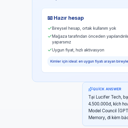
📧
Hazır hesap
Bireysel hesap, ortak kullanım yok
Mağaza tarafından önceden yapılandırılır, 
yaparsınız
Uygun fiyat, hızlı aktivasyon
Kimler için ideal: en uygun fiyatı arayan bireyl
QUICK ANSWER
Tại Lucifer Tech, b
4.500.000đ, kích ho
Model Council (GPT-
Memory, đi kèm bảo 