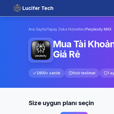
Lucifer Tech
Ana Sayfa
/
Yapay Zeka Hizmetleri
/
Perplexity
MAX
Mua Tài Khoản
Giá Rẻ
2800+ satıldı
Hızlı teslimat
1 a
Size uygun planı seçin