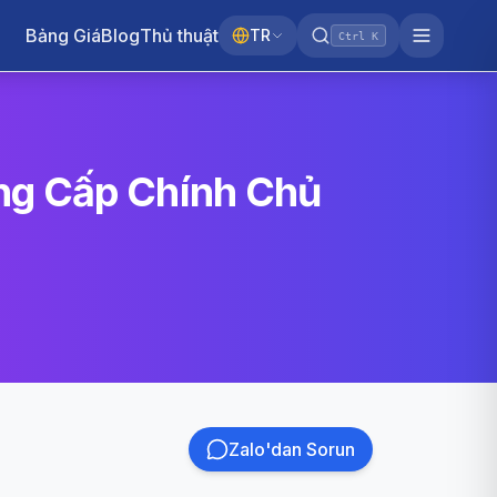
Bảng Giá
Blog
Thủ thuật
TR
Ctrl K
ng Cấp Chính Chủ
Zalo'dan Sorun