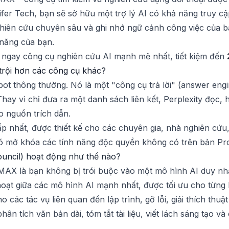
cifer Tech, bạn sẽ sở hữu một trợ lý AI có khả năng truy c
ghiên cứu chuyên sâu và ghi nhớ ngữ cảnh công việc của b
 năng của bạn.
u ngay công cụ nghiên cứu AI mạnh mẽ nhất, tiết kiệm đến
 trội hơn các công cụ khác?
ot thông thường. Nó là một "công cụ trả lời" (answer engi
hay vì chỉ đưa ra một danh sách liên kết, Perplexity đọc, 
eo nguồn trích dẫn.
p nhất, được thiết kế cho các chuyên gia, nhà nghiên cứu,
 Nó mở khóa các tính năng độc quyền không có trên bản Pr
uncil) hoạt động như thế nào?
y MAX là bạn không bị trói buộc vào một mô hình AI duy n
oạt giữa các mô hình AI mạnh nhất, được tối ưu cho từng l
các tác vụ liên quan đến lập trình, gỡ lỗi, giải thích thuậ
ân tích văn bản dài, tóm tắt tài liệu, viết lách sáng tạo và