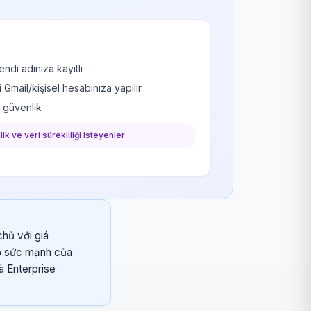
ndi adınıza kayıtlı
mail/kişisel hesabınıza yapılır
k güvenlik
ik ve veri sürekliliği isteyenler
hủ với giá
bộ sức mạnh của
à Enterprise