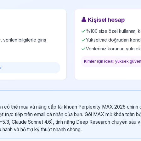
👤
Kişisel hesap
%100 size özel kullanım, ke
verilen bilgilerle giriş
Yükseltme doğrudan kendi G
Verileriniz korunur, yükse
Kimler için ideal: yüksek güvenl
er
ạn có thể mua và nâng cấp tài khoản Perplexity MAX 2026 chính c
ạt trực tiếp trên email cá nhân của bạn. Gói MAX mở khóa toàn 
5.3, Claude Sonnet 4.6), tính năng Deep Research chuyên sâu v
hành và hỗ trợ kỹ thuật nhanh chóng.