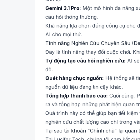
Gemini 3.1 Pro:
Một mô hình đa năng xuất
câu hỏi thông thường.
Khả năng lựa chọn đúng công cụ cho đú
AI cho mọi thứ.
Tính năng Nghiên Cứu Chuyên Sâu (Deep
Đây là tính năng thay đổi cuộc chơi. Kh
Tự động tạo câu hỏi nghiên cứu:
AI sẽ
độ.
Quét hàng chục nguồn:
Hệ thống sẽ tìm
nguồn dữ liệu đáng tin cậy khác.
Tổng hợp thành báo cáo:
Cuối cùng, Pe
ra và tổng hợp những phát hiện quan t
Quá trình này có thể giúp bạn tiết kiệ
nghiên cứu chất lượng cao chỉ trong vài
Tại sao tài khoản "Chính chủ" lại quan 
Tại Lucifer Tech, chúng tôi cam kết c