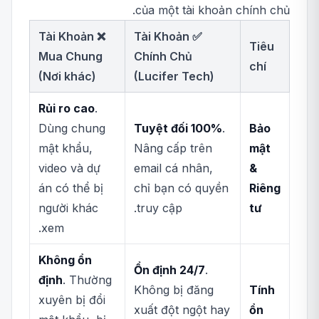
của một tài khoản chính chủ.
❌ Tài Khoản
✅ Tài Khoản
Tiêu
Mua Chung
Chính Chủ
chí
(Nơi khác)
(Lucifer Tech)
Rủi ro cao
.
Dùng chung
Tuyệt đối 100%
.
Bảo
mật khẩu,
Nâng cấp trên
mật
video và dự
email cá nhân,
&
án có thể bị
chỉ bạn có quyền
Riêng
người khác
truy cập.
tư
xem.
Không ổn
Ổn định 24/7
.
định
. Thường
Không bị đăng
Tính
xuyên bị đổi
xuất đột ngột hay
ổn