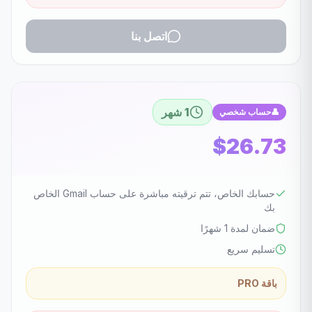
اتصل بنا
1 شهر
👤
حساب شخصي
$26.73
حسابك الخاص، تتم ترقيته مباشرة على حساب Gmail الخاص
بك
ضمان لمدة 1 شهرًا
تسليم سريع
باقة PRO