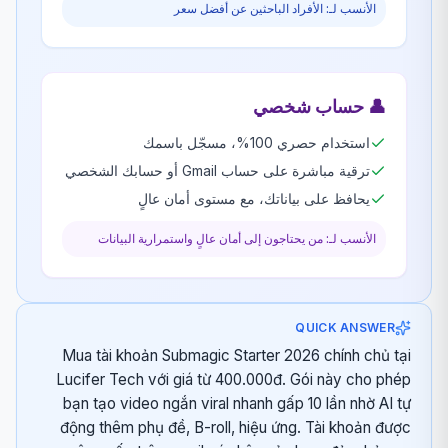
الأنسب لـ: الأفراد الباحثين عن أفضل سعر
👤
حساب شخصي
استخدام حصري 100%، مسجّل باسمك
ترقية مباشرة على حساب Gmail أو حسابك الشخصي
يحافظ على بياناتك، مع مستوى أمان عالٍ
الأنسب لـ: من يحتاجون إلى أمان عالٍ واستمرارية البيانات
QUICK ANSWER
Mua tài khoản Submagic Starter 2026 chính chủ tại
Lucifer Tech với giá từ 400.000đ. Gói này cho phép
bạn tạo video ngắn viral nhanh gấp 10 lần nhờ AI tự
động thêm phụ đề, B-roll, hiệu ứng. Tài khoản được