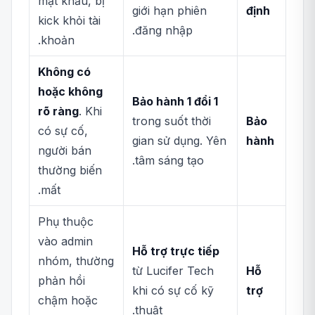
mật khẩu, bị
giới hạn phiên
định
kick khỏi tài
đăng nhập.
khoản.
Không có
hoặc không
Bảo hành 1 đổi 1
rõ ràng
. Khi
trong suốt thời
Bảo
có sự cố,
gian sử dụng. Yên
hành
người bán
tâm sáng tạo.
thường biến
mất.
Phụ thuộc
vào admin
Hỗ trợ trực tiếp
nhóm, thường
từ Lucifer Tech
Hỗ
phản hồi
khi có sự cố kỹ
trợ
chậm hoặc
thuật.