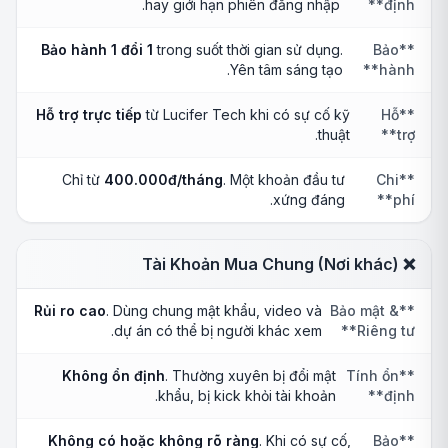
hay giới hạn phiên đăng nhập.
định**
Bảo hành 1 đổi 1
trong suốt thời gian sử dụng.
**Bảo
Yên tâm sáng tạo.
hành**
Hỗ trợ trực tiếp
từ Lucifer Tech khi có sự cố kỹ
**Hỗ
thuật.
trợ**
Chỉ từ
400.000đ/tháng
. Một khoản đầu tư
**Chi
xứng đáng.
phí**
❌ Tài Khoản Mua Chung (Nơi khác)
Rủi ro cao
. Dùng chung mật khẩu, video và
**Bảo mật &
dự án có thể bị người khác xem.
Riêng tư**
Không ổn định
. Thường xuyên bị đổi mật
**Tính ổn
khẩu, bị kick khỏi tài khoản.
định**
Không có hoặc không rõ ràng
. Khi có sự cố,
**Bảo