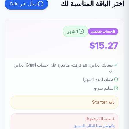
اختر الباقة المناسبة لك
اسأل عبر Zalo
1 شهر
👤
حساب شخصي
$15.27
حسابك الخاص، تتم ترقيته مباشرة على حساب Gmail الخاص
بك
ضمان لمدة 1 شهرًا
تسليم سريع
باقة Starter
⚠️
نفدت الكمية مؤقتًا
تواصل معنا للطلب المسبق