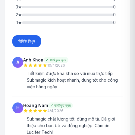
3
★
0
2
★
0
1
★
0
রিভিউ লিখুন
Anh Khoa
✓
যাচাইকৃত ক্রয়
A
10/4/2026
Tiết kiệm được kha khá so với mua trực tiếp.
Submagic kích hoạt nhanh, dùng tốt cho công
việc hàng ngày.
Hoàng Nam
✓
যাচাইকৃত ক্রয়
H
4/4/2026
Submagic chất lượng tốt, đúng mô tả. Đã giới
thiệu cho bạn bè và đồng nghiệp. Cảm ơn
Lucifer Tech!