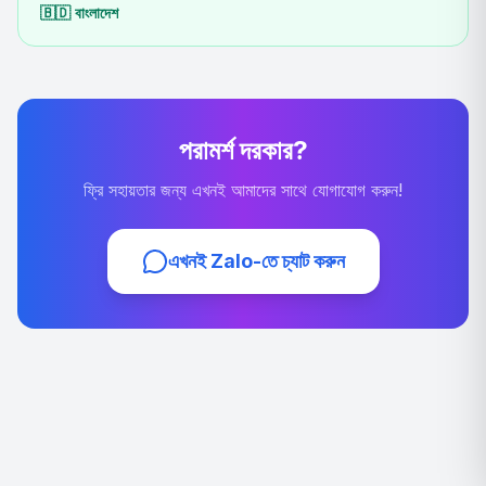
🇧🇩
বাংলাদেশ
পরামর্শ দরকার?
ফ্রি সহায়তার জন্য এখনই আমাদের সাথে যোগাযোগ করুন!
এখনই Zalo-তে চ্যাট করুন