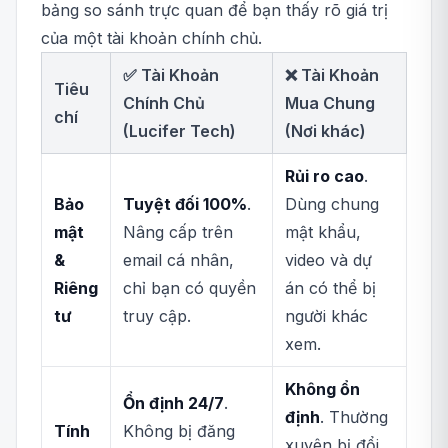
bảng so sánh trực quan để bạn thấy rõ giá trị
của một tài khoản chính chủ.
✅ Tài Khoản
❌ Tài Khoản
Tiêu
Chính Chủ
Mua Chung
chí
(Lucifer Tech)
(Nơi khác)
Rủi ro cao
.
Bảo
Tuyệt đối 100%
.
Dùng chung
mật
Nâng cấp trên
mật khẩu,
&
email cá nhân,
video và dự
Riêng
chỉ bạn có quyền
án có thể bị
tư
truy cập.
người khác
xem.
Không ổn
Ổn định 24/7
.
định
. Thường
Tính
Không bị đăng
xuyên bị đổi