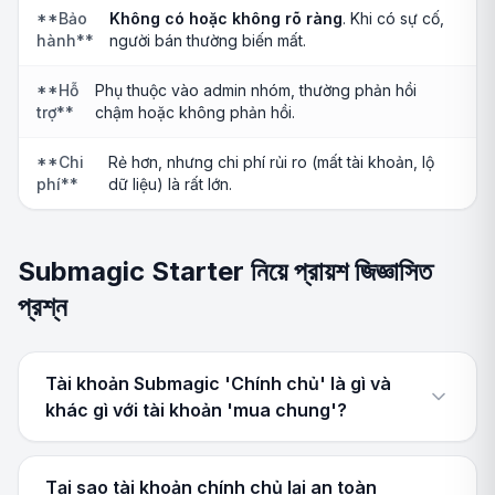
**Bảo
Không có hoặc không rõ ràng
. Khi có sự cố,
hành**
người bán thường biến mất.
**Hỗ
Phụ thuộc vào admin nhóm, thường phản hồi
trợ**
chậm hoặc không phản hồi.
**Chi
Rẻ hơn, nhưng chi phí rủi ro (mất tài khoản, lộ
phí**
dữ liệu) là rất lớn.
Submagic Starter নিয়ে প্রায়শ জিজ্ঞাসিত
প্রশ্ন
Tài khoản Submagic 'Chính chủ' là gì và
khác gì với tài khoản 'mua chung'?
Tại sao tài khoản chính chủ lại an toàn