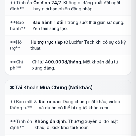
**Tính ổn
Ổn định 24/7
. Không bị đăng xuất đột ngột
định**
hay giới hạn phiên đăng nhập.
**Bảo
Bảo hành 1 đổi 1
trong suốt thời gian sử dụng.
hành**
Yên tâm sáng tạo.
**Hỗ
Hỗ trợ trực tiếp
từ Lucifer Tech khi có sự cố kỹ
trợ**
thuật.
**Chi
Chỉ từ
400.000đ/tháng
. Một khoản đầu tư
phí**
xứng đáng.
❌ Tài Khoản Mua Chung (Nơi khác)
**Bảo mật &
Rủi ro cao
. Dùng chung mật khẩu, video
Riêng tư**
và dự án có thể bị người khác xem.
**Tính ổn
Không ổn định
. Thường xuyên bị đổi mật
định**
khẩu, bị kick khỏi tài khoản.