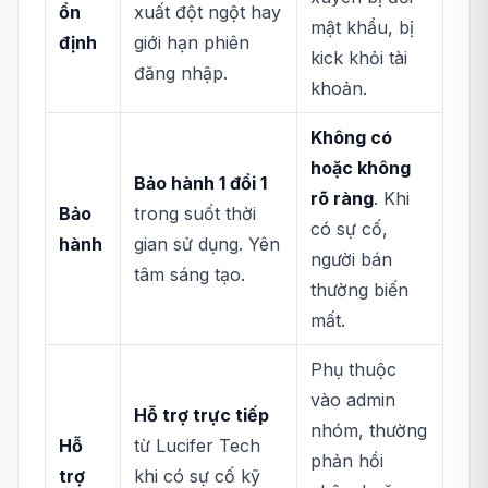
ổn
xuất đột ngột hay
mật khẩu, bị
định
giới hạn phiên
kick khỏi tài
đăng nhập.
khoản.
Không có
hoặc không
Bảo hành 1 đổi 1
rõ ràng
. Khi
Bảo
trong suốt thời
có sự cố,
hành
gian sử dụng. Yên
người bán
tâm sáng tạo.
thường biến
mất.
Phụ thuộc
vào admin
Hỗ trợ trực tiếp
nhóm, thường
Hỗ
từ Lucifer Tech
phản hồi
trợ
khi có sự cố kỹ