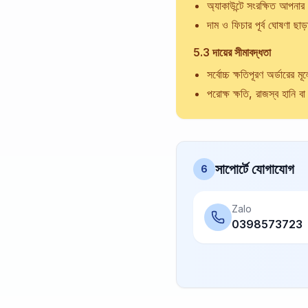
অ্যাকাউন্টে সংরক্ষিত আপনার
দাম ও ফিচার পূর্ব ঘোষণা ছাড
5.3 দায়ের সীমাবদ্ধতা
সর্বোচ্চ ক্ষতিপূরণ অর্ডারের মূ
পরোক্ষ ক্ষতি, রাজস্ব হানি বা
সাপোর্টে যোগাযোগ
6
Zalo
0398573723