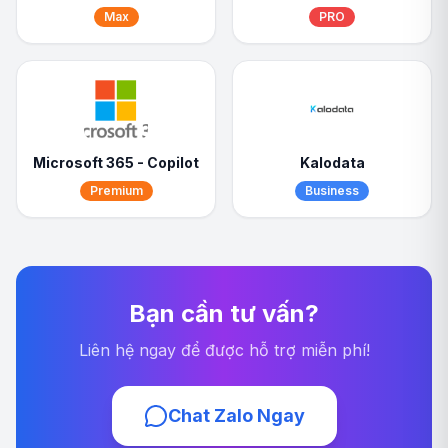
Max
PRO
Microsoft 365 - Copilot
Kalodata
Premium
Business
Bạn cần tư vấn?
Liên hệ ngay để được hỗ trợ miễn phí!
Chat Zalo Ngay