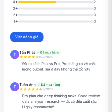
4
★
2
3
★
0
2
★
0
1
★
0
Viết đánh giá
Tấn Phát
✓
Đã mua hàng
T
6/3/2026
Đã so sánh Plus vs Pro, Pro thắng xa về chất
lượng output. Giá ở đây không thể tốt hơn.
Tuấn Anh
✓
Đã mua hàng
T
4/3/2026
Pro plan cho deep thinking tasks. Code review,
data analysis, research — tất cả đều xuất sắc.
Highly recommend!