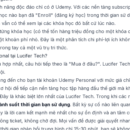
nh năng độc đáo chỉ có ở Udemy. Với các nền tảng subscrip
học nào bạn đã "Enroll" (đăng ký học) trong thời gian sử 
n vẫn có thể xem lại các khóa học đó bất cứ lúc nào.
 từng khóa học (có thể tốn hàng triệu đồng cho một khóa 
 khoản phí nhỏ. Đây là một phân tích chi phí-lợi ích không
ong tay cả một vũ trụ tri thức.
nal tại Lucifer Tech?
ù hợp nhất, câu hỏi tiếp theo là "Mua ở đâu?". Lucifer T
ội.
ng đến cho bạn tài khoản Udemy Personal với mức giá ch
cơ hội để tiếp cận nền tảng học tập hàng đầu thế giới mà k
Đây là khác biệt lớn nhất của Lucifer Tech. Trong khi các 
ành suốt thời gian bạn sử dụng
. Bất kỳ sự cố nào liên qua
ây là lời cam kết mạnh mẽ nhất cho sự ổn định và an tâm c
ng ticket, không chờ đợi. Mọi vấn đề được giải quyết nha
ới thời gian phản hồi trung bình chỉ 15-30 phút, bạn sẽ khôn