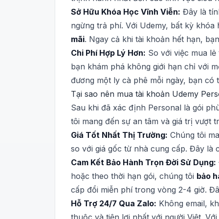
Sở Hữu Khóa Học Vĩnh Viễn:
Đây là tí
ngừng trả phí. Với Udemy, bất kỳ khóa 
mãi
. Ngay cả khi tài khoản hết hạn, bạ
Chi Phí Hợp Lý Hơn:
So với việc mua lẻ
bạn khám phá không giới hạn chỉ với một
đương một ly cà phê mỗi ngày, bạn có tr
Tại sao nên mua tài khoản Udemy Perso
Sau khi đã xác định Personal là gói ph
tôi mang đến sự an tâm và giá trị vượt tr
Giá Tốt Nhất Thị Trường:
Chúng tôi ma
so với giá gốc từ nhà cung cấp. Đây là 
Cam Kết Bảo Hành Trọn Đời Sử Dụng:
hoặc theo thời hạn gói, chúng tôi
bảo h
cấp đổi miễn phí trong vòng 2-4 giờ. Đ
Hỗ Trợ 24/7 Qua Zalo:
Không email, khô
thuộc và tiện lợi nhất với người Việt. V