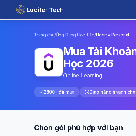
Lucifer Tech
Trang chủ
/
Ứng Dụng Học Tập
/
Udemy
Personal
Mua Tài Khoả
Học 2026
Online Learning
2800+ đã mua
Giao hàng nhanh chó
Chọn gói phù hợp với bạn