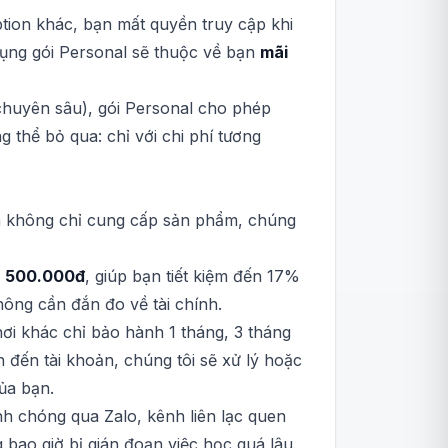
tion khác, bạn mất quyền truy cập khi
dụng gói Personal sẽ thuộc về bạn
mãi
chuyên sâu), gói Personal cho phép
 thể bỏ qua: chỉ với chi phí tương
ech không chỉ cung cấp sản phẩm, chúng
ỉ
500.000đ
, giúp bạn tiết kiệm đến 17%
hông cần đắn đo về tài chính.
nơi khác chỉ bảo hành 1 tháng, 3 tháng
n đến tài khoản, chúng tôi sẽ xử lý hoặc
ủa bạn.
nh chóng qua Zalo, kênh liên lạc quen
g bao giờ bị gián đoạn việc học quá lâu.