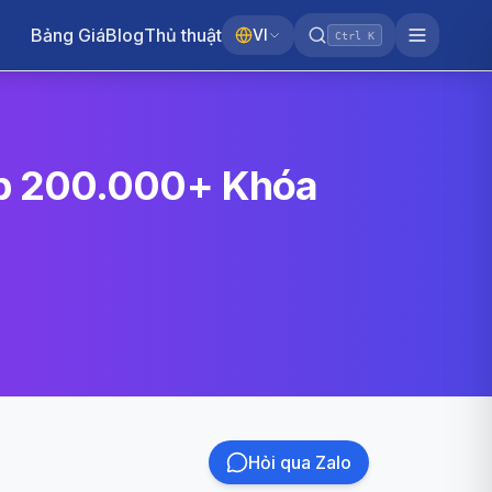
Bảng Giá
Blog
Thủ thuật
VI
Ctrl K
ập 200.000+ Khóa
Hỏi qua Zalo