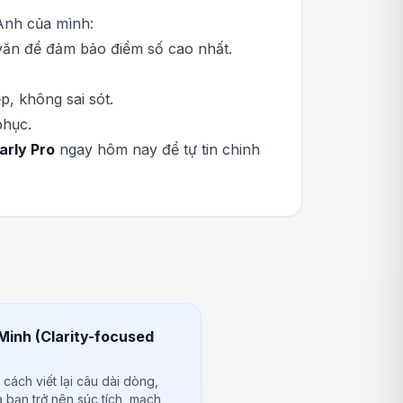
 Anh của mình:
 văn để đảm bảo điểm số cao nhất.
, không sai sót.
phục.
rly Pro
ngay hôm nay để tự tin chinh
Minh (Clarity-focused
cách viết lại câu dài dòng,
 bạn trở nên súc tích, mạch