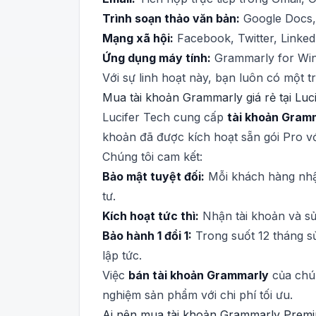
Trình soạn thảo văn bản:
Google Docs,
Mạng xã hội:
Facebook, Twitter, Linked
Ứng dụng máy tính:
Grammarly for Wi
Với sự linh hoạt này, bạn luôn có một t
Mua tài khoản Grammarly giá rẻ tại Luc
Lucifer Tech cung cấp
tài khoản Gramm
khoản đã được kích hoạt sẵn gói Pro vớ
Chúng tôi cam kết:
Bảo mật tuyệt đối:
Mỗi khách hàng nhận
tư.
Kích hoạt tức thì:
Nhận tài khoản và sử
Bảo hành 1 đổi 1:
Trong suốt 12 tháng sử
lập tức.
Việc
bán tài khoản Grammarly
của chún
nghiệm sản phẩm với chi phí tối ưu.
Ai nên mua tài khoản Grammarly Prem