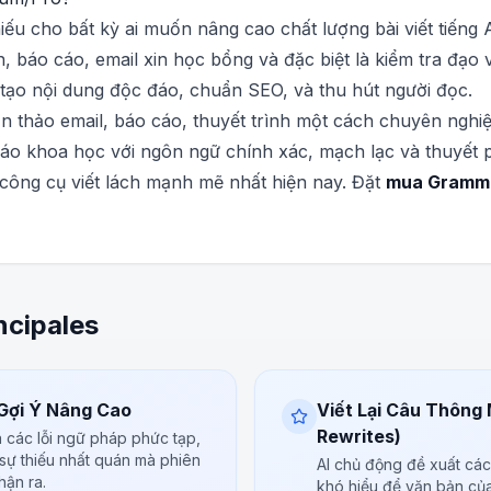
ếu cho bất kỳ ai muốn nâng cao chất lượng bài viết tiếng
n, báo cáo, email xin học bổng và đặc biệt là kiểm tra đạo
ạo nội dung độc đáo, chuẩn SEO, và thu hút người đọc.
 thảo email, báo cáo, thuyết trình một cách chuyên nghiệp
báo khoa học với ngôn ngữ chính xác, mạch lạc và thuyết 
công cụ viết lách mạnh mẽ nhất hiện nay. Đặt
mua Gramma
ncipales
 Gợi Ý Nâng Cao
Viết Lại Câu Thông 
Rewrites)
 các lỗi ngữ pháp phức tạp,
 sự thiếu nhất quán mà phiên
AI chủ động đề xuất các 
hận ra.
khó hiểu để văn bản của