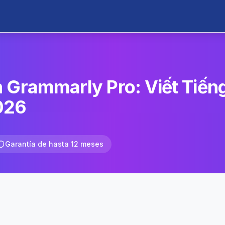
 Grammarly Pro: Viết Tiế
026
Garantía de hasta 12 meses