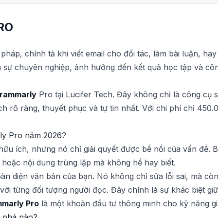
RO
pháp, chính tả khi viết email cho đối tác, làm bài luận, h
m sự chuyên nghiệp, ảnh hưởng đến kết quả học tập và cô
Grammarly
Pro tại Lucifer Tech. Đây không chỉ là công cụ sử
h rõ ràng, thuyết phục và tự tin nhất. Với chi phí chỉ 45
rly Pro năm 2026?
ữu ích, nhưng nó chỉ giải quyết được bề nổi của vấn đề. B
 hoặc nội dung trùng lặp mà không hề hay biết.
àn diện văn bản của bạn. Nó không chỉ sửa lỗi sai, mà còn 
với từng đối tượng người đọc. Đây chính là sự khác biệt 
marly Pro
là một khoản đầu tư thông minh cho kỹ năng gia
t phá nào?