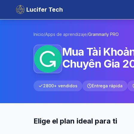
Lucifer Tech
Inicio
/
Apps de aprendizaje
/
Grammarly
PRO
Mua Tài Khoản
Chuyên Gia 2
2800+ vendidos
Entrega rápida
Elige el plan ideal para ti