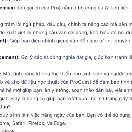
remium
(tên gọi cũ của Pro) nằm ở bộ công cụ AI tiên tiến,
g trăm lỗi ngữ pháp, dấu câu, chính tả nâng cao mà bản m
 xuất viết lại những câu văn dài dòng, khó hiểu để nội du
nt):
Giúp bạn điều chỉnh giọng văn để nghe tự tin, chuyên n
cement):
Gợi ý các từ đồng nghĩa đắt giá, giúp bạn tránh 
:
Một tính năng không thể thiếu cho sinh viên và người là
b và kho dữ liệu học thuật của ProQuest để đảm bảo tính 
hế hệ mới giúp bạn lên ý tưởng, soạn thảo dàn bài, viết em
iản. Đây là công cụ giúp bạn vượt qua "nỗi sợ trang giấy t
 đâu?
uy trình làm việc hàng ngày của bạn. Bạn có thể sử dụng n
me, Safari, Firefox, và Edge.
utlook.