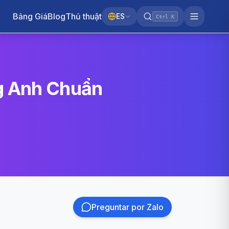
Bảng Giá
Blog
Thủ thuật
ES
Ctrl K
ng Anh Chuẩn
Preguntar por Zalo