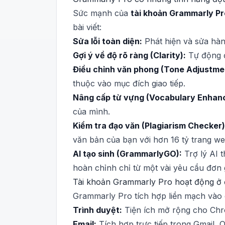
Sức mạnh của
tài khoản Grammarly P
bài viết:
Sửa lỗi toàn diện:
Phát hiện và sửa hàn
Gợi ý về độ rõ ràng (Clarity):
Tự động đề
Điều chỉnh văn phong (Tone Adjustme
thuộc vào mục đích giao tiếp.
Nâng cấp từ vựng (Vocabulary Enhan
của mình.
Kiểm tra đạo văn (Plagiarism Checker)
văn bản của bạn với hơn 16 tỷ trang we
AI tạo sinh (GrammarlyGO):
Trợ lý AI t
hoàn chỉnh chỉ từ một vài yêu cầu đơn g
Tài khoản Grammarly Pro hoạt động ở
Grammarly Pro tích hợp liền mạch vào q
Trình duyệt:
Tiện ích mở rộng cho Chro
Email:
Tích hợp trực tiếp trong Gmail, O