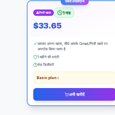
सबसे लोकप्रिय
1 माह
👤
निजी खाता
$33.65
आपका अपना खाता, सीधे आपके Gmail/निजी खाते पर
अपग्रेड किया जाता है
1 महीने की वारंटी
तेज़ डिलीवरी
Basic plan।
अभी खरीदें