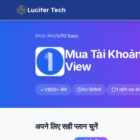
Lucifer Tech
होम
/
AI सेवाएं
/
1of10
Basic
Mua Tài Khoản
View
2800+ बिके
तेज़ डिलीवरी
1 महीने तक की 
अपने लिए सही प्लान चुनें