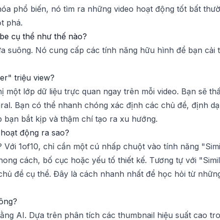
 khóa phổ biến, nó tìm ra những video hoạt động tốt bất t
t phá.
be cụ thể như thế nào?
 suông. Nó cung cấp các tính năng hữu hình để bạn cải th
er" triệu view?
ị một lớp dữ liệu trực quan ngay trên mỗi video. Bạn sẽ thấ
 viral. Bạn có thể nhanh chóng xác định các chủ đề, định d
 bạn bắt kịp và thậm chí tạo ra xu hướng.
 hoạt động ra sao?
 Với 1of10, chỉ cần một cú nhấp chuột vào tính năng "Simi
ong cách, bố cục hoặc yếu tố thiết kế. Tương tự với "Simi
 chủ đề cụ thể. Đây là cách nhanh nhất để học hỏi từ nhữ
hông?
bằng AI. Dựa trên phân tích các thumbnail hiệu suất cao tr