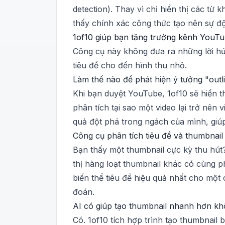
detection). Thay vì chỉ hiển thị các từ
thấy chính xác công thức tạo nên sự độ
1of10 giúp bạn tăng trưởng kênh YouTu
Công cụ này không đưa ra những lời hứa
tiêu đề cho đến hình thu nhỏ.
Làm thế nào để phát hiện ý tưởng "outli
Khi bạn duyệt YouTube, 1of10 sẽ hiển th
phân tích tại sao một video lại trở nên
quả đột phá trong ngách của mình, giúp
Công cụ phân tích tiêu đề và thumbnail
Bạn thấy một thumbnail cực kỳ thu hút?
thị hàng loạt thumbnail khác có cùng ph
biến thể tiêu đề hiệu quả nhất cho một
đoán.
AI có giúp tạo thumbnail nhanh hơn k
Có. 1of10 tích hợp trình tạo thumbnail 