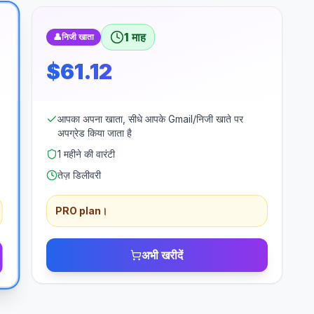
1 माह
👤
निजी खाता
$61.12
आपका अपना खाता, सीधे आपके Gmail/निजी खाते पर
अपग्रेड किया जाता है
1 महीने की वारंटी
तेज़ डिलीवरी
PRO plan।
अभी खरीदें