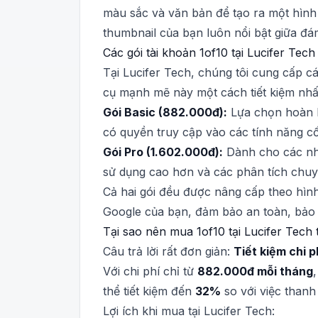
màu sắc và văn bản để tạo ra một hình 
thumbnail của bạn luôn nổi bật giữa đ
Các gói tài khoản 1of10 tại Lucifer Tech
Tại Lucifer Tech, chúng tôi cung cấp c
cụ mạnh mẽ này một cách tiết kiệm nhấ
Gói Basic (882.000đ):
Lựa chọn hoàn h
có quyền truy cập vào các tính năng cố
Gói Pro (1.602.000đ):
Dành cho các nhà
sử dụng cao hơn và các phân tích chuyê
Cả hai gói đều được nâng cấp theo hìn
Google của bạn, đảm bảo an toàn, bảo 
Tại sao nên mua 1of10 tại Lucifer Tech t
Câu trả lời rất đơn giản:
Tiết kiệm chi p
Với chi phí chỉ từ
882.000đ mỗi tháng
thể tiết kiệm đến
32%
so với việc thanh
Lợi ích khi mua tại Lucifer Tech: