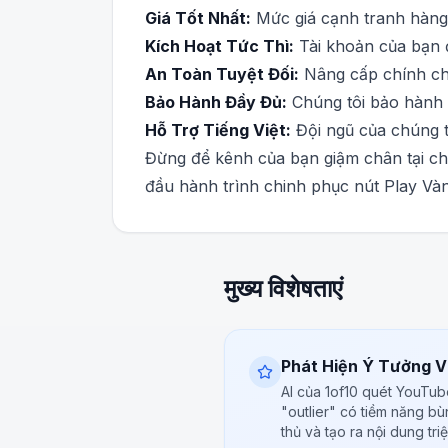
Giá Tốt Nhất:
Mức giá cạnh tranh hàng 
Kích Hoạt Tức Thì:
Tài khoản của bạn 
An Toàn Tuyệt Đối:
Nâng cấp chính chủ
Bảo Hành Đầy Đủ:
Chúng tôi bảo hành 1
Hỗ Trợ Tiếng Việt:
Đội ngũ của chúng tô
Đừng để kênh của bạn giậm chân tại ch
đầu hành trình chinh phục nút Play Và
मुख्य विशेषताएं
Phát Hiện Ý Tưởng Vi
AI của 1of10 quét YouTu
"outlier" có tiềm năng bù
thủ và tạo ra nội dung tri