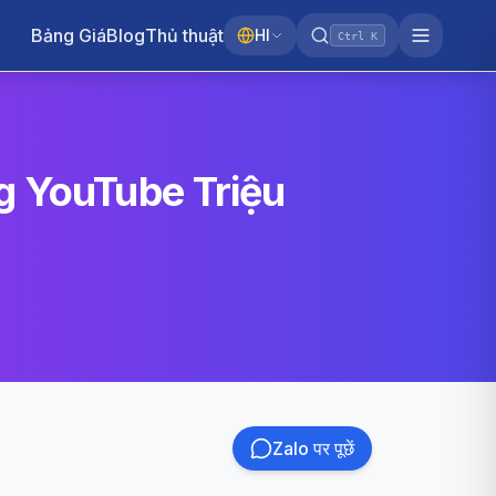
Bảng Giá
Blog
Thủ thuật
HI
Ctrl K
g YouTube Triệu
Zalo पर पूछें