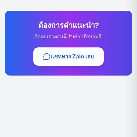
ต้องการคำแนะนำ?
ติดต่อเราตอนนี้ รับคำปรึกษาฟรี!
แชททาง Zalo เลย