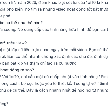
Tech EN năm 2026, điểm khác biệt cốt lõi của 1of10 là khả 
 khóa phổ biến, nó tìm ra những video hoạt động tốt bất t
t phá.
be cụ thể như thế nào?
 suông. Nó cung cấp các tính năng hữu hình để bạn cải th
er" triệu view?
ị một lớp dữ liệu trực quan ngay trên mỗi video. Bạn sẽ thấ
 viral. Bạn có thể nhanh chóng xác định các chủ đề, định d
 bạn bắt kịp và thậm chí tạo ra xu hướng.
 hoạt động ra sao?
 Với 1of10, chỉ cần một cú nhấp chuột vào tính năng "Simi
ong cách, bố cục hoặc yếu tố thiết kế. Tương tự với "Simi
 chủ đề cụ thể. Đây là cách nhanh nhất để học hỏi từ nhữ
hông?