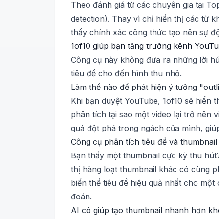
Theo đánh giá từ các chuyên gia tại Top
detection). Thay vì chỉ hiển thị các từ
thấy chính xác công thức tạo nên sự độ
1of10 giúp bạn tăng trưởng kênh YouTu
Công cụ này không đưa ra những lời hứa
tiêu đề cho đến hình thu nhỏ.
Làm thế nào để phát hiện ý tưởng "outli
Khi bạn duyệt YouTube, 1of10 sẽ hiển th
phân tích tại sao một video lại trở nên
quả đột phá trong ngách của mình, giúp
Công cụ phân tích tiêu đề và thumbnail
Bạn thấy một thumbnail cực kỳ thu hút?
thị hàng loạt thumbnail khác có cùng ph
biến thể tiêu đề hiệu quả nhất cho một
đoán.
AI có giúp tạo thumbnail nhanh hơn k