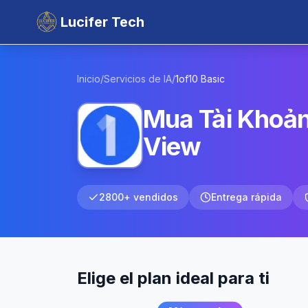
Lucifer Tech
Inicio
/
Servicios de IA
/
1of10
Basic
Mua Tài Khoản
View
2800+ vendidos
Entrega rápida
Elige el plan ideal para ti