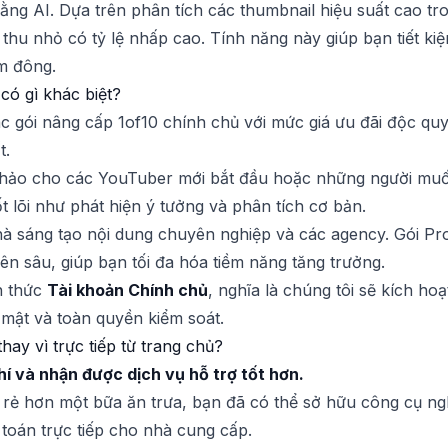
bằng AI. Dựa trên phân tích các thumbnail hiệu suất cao tr
thu nhỏ có tỷ lệ nhấp cao. Tính năng này giúp bạn tiết ki
ám đông.
 có gì khác biệt?
ác gói nâng cấp 1of10 chính chủ với mức giá ưu đãi độc quy
t.
ảo cho các YouTuber mới bắt đầu hoặc những người muốn
t lõi như phát hiện ý tưởng và phân tích cơ bản.
 sáng tạo nội dung chuyên nghiệp và các agency. Gói Pro
n sâu, giúp bạn tối đa hóa tiềm năng tăng trưởng.
h thức
Tài khoản Chính chủ
, nghĩa là chúng tôi sẽ kích hoạ
mật và toàn quyền kiểm soát.
hay vì trực tiếp từ trang chủ?
hí và nhận được dịch vụ hỗ trợ tốt hơn.
, rẻ hơn một bữa ăn trưa, bạn đã có thể sở hữu công cụ 
 toán trực tiếp cho nhà cung cấp.