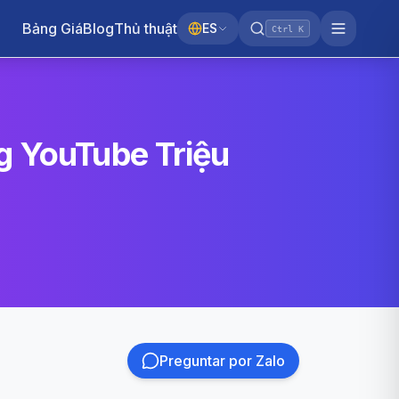
Bảng Giá
Blog
Thủ thuật
ES
Ctrl K
g YouTube Triệu
Preguntar por Zalo