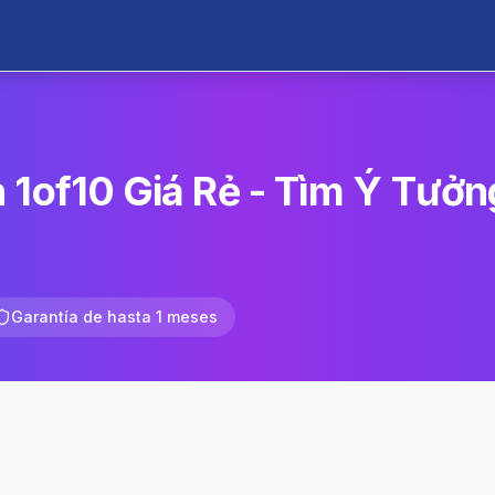
 1of10 Giá Rẻ - Tìm Ý Tưởn
Garantía de hasta 1 meses