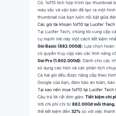
Có. 1of10 tích hợp trình tạo thumbnail 
màu sắc và văn bản để tạo ra một hình 
thumbnail của bạn luôn nổi bật giữa đ
Các gói tài khoản 1of10 tại Lucifer Tech
Tại Lucifer Tech, chúng tôi cung cấp c
cụ mạnh mẽ này một cách tiết kiệm nhấ
Gói Basic (882.000đ):
Lựa chọn hoàn h
có quyền truy cập vào các tính năng cố
Gói Pro (1.602.000đ):
Dành cho các nhà
sử dụng cao hơn và các phân tích chuyê
Cả hai gói đều được nâng cấp theo hìn
Google của bạn, đảm bảo an toàn, bảo 
Tại sao nên mua 1of10 tại Lucifer Tech t
Câu trả lời rất đơn giản:
Tiết kiệm chi p
Với chi phí chỉ từ
882.000đ mỗi tháng
thể tiết kiệm đến
32%
so với việc thanh