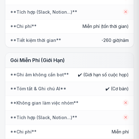
**Tích hợp (Slack, Notion...)**
No
**Chi phí**
Miễn phí (tốn thời gian)
**Tiết kiệm thời gian**
-260 giờ/năm
Gói Miễn Phí (Giới Hạn)
**Ghi âm không cần bot**
✔️ (Giới hạn số cuộc họp)
**Tóm tắt & Ghi chú AI**
✔️ (Cơ bản)
**Không gian làm việc nhóm**
No
**Tích hợp (Slack, Notion...)**
No
**Chi phí**
Miễn phí