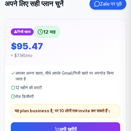
अपने लिए सही प्लान चुनें
Zalo पर पूछें
12 माह
👤
निजी खाता
$95.47
≈ $7.96/mo
आपका अपना खाता, सीधे आपके Gmail/निजी खाते पर अपग्रेड किया
जाता है
12 महीने की वारंटी
तेज़ डिलीवरी
यह plan business है, पर 10 लोगों तक invite कर सकते हैं।
अभी खरीदें