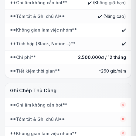
**Ghi âm không cần bot**
✔️ (Không giới hạn)
**Tóm tắt & Ghi chú AI**
✔️ (Nâng cao)
**Không gian làm việc nhóm**
✔️
**Tích hợp (Slack, Notion...)**
✔️
**Chi phí**
2.500.000đ / 12 tháng
**Tiết kiệm thời gian**
~260 giờ/năm
Ghi Chép Thủ Công
**Ghi âm không cần bot**
No
**Tóm tắt & Ghi chú AI**
No
**Không gian làm việc nhóm**
No