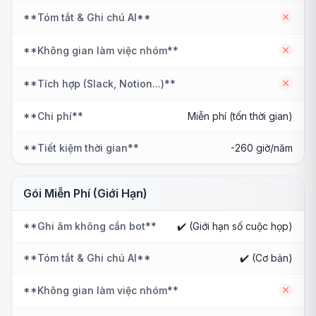
**Tóm tắt & Ghi chú AI**
No
**Không gian làm việc nhóm**
No
**Tích hợp (Slack, Notion...)**
No
**Chi phí**
Miễn phí (tốn thời gian)
**Tiết kiệm thời gian**
-260 giờ/năm
Gói Miễn Phí (Giới Hạn)
**Ghi âm không cần bot**
✔️ (Giới hạn số cuộc họp)
**Tóm tắt & Ghi chú AI**
✔️ (Cơ bản)
**Không gian làm việc nhóm**
No