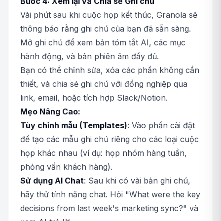
Bước 4: Xem lại và Chia sẻ Ghi chú
Vài phút sau khi cuộc họp kết thúc, Granola sẽ
thông báo rằng ghi chú của bạn đã sẵn sàng.
Mở ghi chú để xem bản tóm tắt AI, các mục
hành động, và bản phiên âm đầy đủ.
Bạn có thể chỉnh sửa, xóa các phần không cần
thiết, và chia sẻ ghi chú với đồng nghiệp qua
link, email, hoặc tích hợp Slack/Notion.
Mẹo Nâng Cao:
Tùy chỉnh mẫu (Templates)
: Vào phần cài đặt
để tạo các mẫu ghi chú riêng cho các loại cuộc
họp khác nhau (ví dụ: họp nhóm hàng tuần,
phỏng vấn khách hàng).
Sử dụng AI Chat
: Sau khi có vài bản ghi chú,
hãy thử tính năng chat. Hỏi "What were the key
decisions from last week's marketing sync?" và