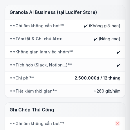
Granola AI Business (tại Lucifer Store)
**Ghi âm không cần bot**
✔️ (Không giới hạn)
**Tóm tắt & Ghi chú AI**
✔️ (Nâng cao)
**Không gian làm việc nhóm**
✔️
**Tích hợp (Slack, Notion...)**
✔️
**Chi phí**
2.500.000đ / 12 tháng
**Tiết kiệm thời gian**
~260 giờ/năm
Ghi Chép Thủ Công
**Ghi âm không cần bot**
No