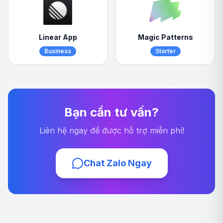
Linear App
Magic Patterns
Business
Starter
Bạn cần tư vấn?
Liên hệ ngay để được hỗ trợ miễn phí!
Chat Zalo Ngay