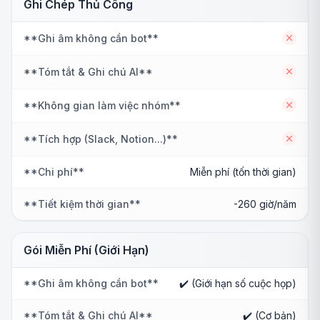
Ghi Chép Thủ Công
**Ghi âm không cần bot**
No
**Tóm tắt & Ghi chú AI**
No
**Không gian làm việc nhóm**
No
**Tích hợp (Slack, Notion...)**
No
**Chi phí**
Miễn phí (tốn thời gian)
**Tiết kiệm thời gian**
-260 giờ/năm
Gói Miễn Phí (Giới Hạn)
**Ghi âm không cần bot**
✔️ (Giới hạn số cuộc họp)
**Tóm tắt & Ghi chú AI**
✔️ (Cơ bản)