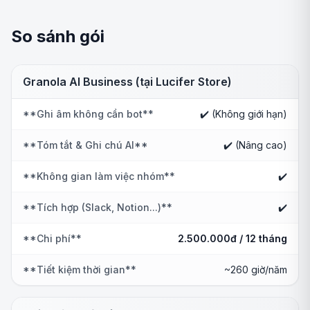
So sánh gói
Granola AI Business (tại Lucifer Store)
**Ghi âm không cần bot**
✔️ (Không giới hạn)
**Tóm tắt & Ghi chú AI**
✔️ (Nâng cao)
**Không gian làm việc nhóm**
✔️
**Tích hợp (Slack, Notion...)**
✔️
**Chi phí**
2.500.000đ / 12 tháng
**Tiết kiệm thời gian**
~260 giờ/năm