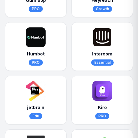
Gumloop
Heyreach
PRO
Growth
Humbot
Intercom
PRO
Essential
jetbrain
Kiro
Edu
PRO