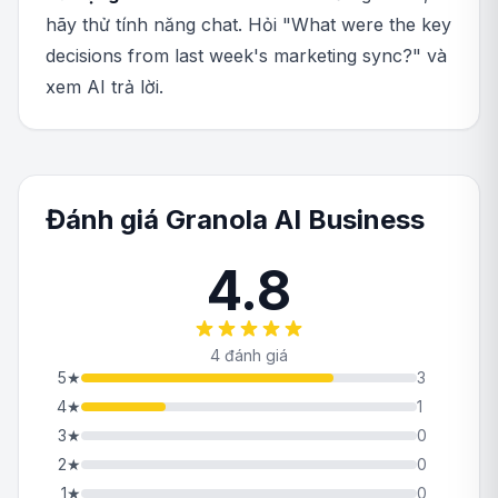
hãy thử tính năng chat. Hỏi "What were the key
decisions from last week's marketing sync?" và
xem AI trả lời.
Đánh giá Granola AI Business
4.8
4 đánh giá
5
★
3
4
★
1
3
★
0
2
★
0
1
★
0