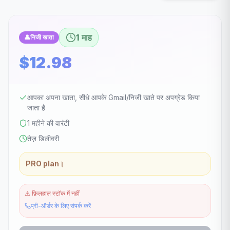
1 माह
👤
निजी खाता
$12.98
आपका अपना खाता, सीधे आपके Gmail/निजी खाते पर अपग्रेड किया
जाता है
1 महीने की वारंटी
तेज़ डिलीवरी
PRO plan।
⚠️
फ़िलहाल स्टॉक में नहीं
प्री-ऑर्डर के लिए संपर्क करें