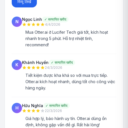
रिव्यू लिखें
Ngọc Linh
✓
सत्यापित खरीद
N
4/4/2026
Mua Otter.ai ở Lucifer Tech giá tốt, kích hoạt
nhanh trong 5 phút. Hỗ trợ nhiệt tình,
recommend!
Khánh Huyền
✓
सत्यापित खरीद
K
24/3/2026
Tiết kiệm được kha khá so với mua trực tiếp.
Otter.ai kích hoạt nhanh, dùng tốt cho công việc
hàng ngày.
Hữu Nghĩa
✓
सत्यापित खरीद
H
22/3/2026
Giá hợp lý, bảo hành uy tín. Otter.ai dùng ổn
định, không gặp vấn đề gì. Rất hài lòng!