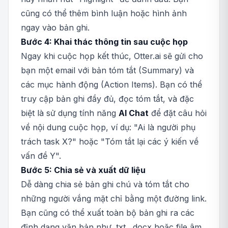
cũng có thể thêm bình luận hoặc hình ảnh
ngay vào bản ghi.
Bước 4: Khai thác thông tin sau cuộc họp
Ngay khi cuộc họp kết thúc, Otter.ai sẽ gửi cho
bạn một email với bản tóm tắt (Summary) và
các mục hành động (Action Items). Bạn có thể
truy cập bản ghi đầy đủ, đọc tóm tắt, và đặc
biệt là sử dụng tính năng
AI Chat
để đặt câu hỏi
về nội dung cuộc họp, ví dụ: "Ai là người phụ
trách task X?" hoặc "Tóm tắt lại các ý kiến về
vấn đề Y".
Bước 5: Chia sẻ và xuất dữ liệu
Dễ dàng chia sẻ bản ghi chú và tóm tắt cho
những người vắng mặt chỉ bằng một đường link.
Bạn cũng có thể xuất toàn bộ bản ghi ra các
định dạng văn bản như .txt, .docx hoặc file âm