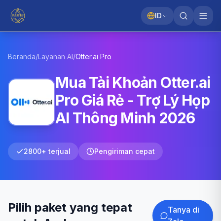
ID
Beranda
/
Layanan AI
/
Otter.ai
Pro
Mua Tài Khoản Otter.ai
Pro Giá Rẻ - Trợ Lý Họp
AI Thông Minh 2026
2800+ terjual
Pengiriman cepat
Pilih paket yang tepat
Tanya di