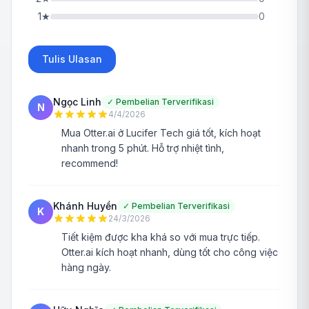
1
★
0
Tulis Ulasan
Ngọc Linh
✓
Pembelian Terverifikasi
N
4/4/2026
Mua Otter.ai ở Lucifer Tech giá tốt, kích hoạt
nhanh trong 5 phút. Hỗ trợ nhiệt tình,
recommend!
Khánh Huyền
✓
Pembelian Terverifikasi
K
24/3/2026
Tiết kiệm được kha khá so với mua trực tiếp.
Otter.ai kích hoạt nhanh, dùng tốt cho công việc
hàng ngày.