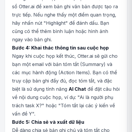
sổ Otter.ai để xem bản ghi văn bản được tạo ra
trực tiếp. Nếu nghe thấy một điểm quan trọng,
hãy nhấn nút "Highlight" để đánh dấu. Bạn
cũng có thể thêm bình luận hoặc hình ảnh
ngay vào bản ghi.
Bước 4: Khai thác thông tin sau cuộc họp
Ngay khi cuộc họp kết thúc, Otter.ai sẽ gửi cho
bạn một email với bản tóm tắt (Summary) và
các mục hành động (Action Items). Bạn có thể
truy cập bản ghi đầy đủ, đọc tóm tắt, và đặc
biệt là sử dụng tính năng
AI Chat
để đặt câu hỏi
về nội dung cuộc họp, ví dụ: "Ai là người phụ
trách task X?" hoặc "Tóm tắt lại các ý kiến về
vấn đề Y".
Bước 5: Chia sẻ và xuất dữ liệu
Dễ dàng chia sẻ bản ghi chú và tóm tắt cho