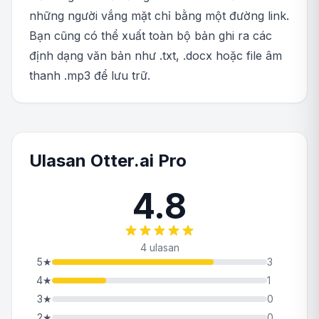
những người vắng mặt chỉ bằng một đường link.
Bạn cũng có thể xuất toàn bộ bản ghi ra các
định dạng văn bản như .txt, .docx hoặc file âm
thanh .mp3 để lưu trữ.
Ulasan Otter.ai Pro
4.8
4 ulasan
5
★
3
4
★
1
3
★
0
2
★
0