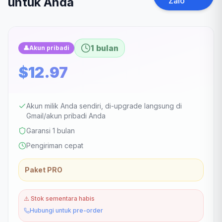
untuk Anda
Zalo
1 bulan
👤
Akun pribadi
$12.97
Akun milik Anda sendiri, di-upgrade langsung di
Gmail/akun pribadi Anda
Garansi 1 bulan
Pengiriman cepat
Paket PRO
⚠️
Stok sementara habis
Hubungi untuk pre-order