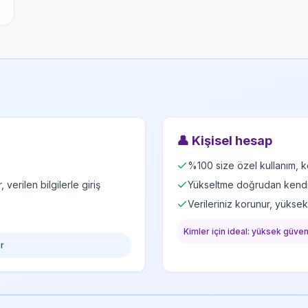
👤
Kişisel hesap
%100 size özel kullanım, ke
verilen bilgilerle giriş
Yükseltme doğrudan kendi G
Verileriniz korunur, yükse
Kimler için ideal: yüksek güvenl
er