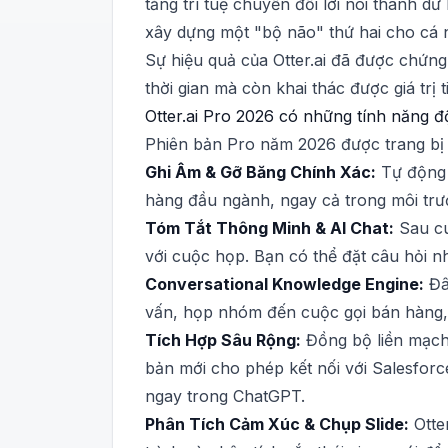
tảng trí tuệ chuyển đổi lời nói thành dữ
xây dựng một "bộ não" thứ hai cho cá n
Sự hiệu quả của Otter.ai đã được chứng
thời gian mà còn khai thác được giá tr
Otter.ai Pro 2026 có những tính năng 
Phiên bản Pro năm 2026 được trang bị 
Ghi Âm & Gỡ Băng Chính Xác:
Tự động c
hàng đầu ngành, ngay cả trong môi trư
Tóm Tắt Thông Minh & AI Chat:
Sau cu
với cuộc họp. Bạn có thể đặt câu hỏi nh
Conversational Knowledge Engine:
Đây
vấn, họp nhóm đến cuộc gọi bán hàng, t
Tích Hợp Sâu Rộng:
Đồng bộ liền mạch 
bản mới cho phép kết nối với Salesforce
ngay trong ChatGPT.
Phân Tích Cảm Xúc & Chụp Slide:
Otte