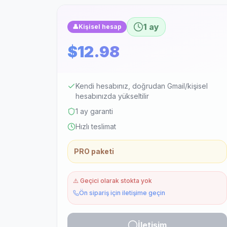
1 ay
👤
Kişisel hesap
$12.98
Kendi hesabınız, doğrudan Gmail/kişisel
hesabınızda yükseltilir
1 ay garanti
Hızlı teslimat
PRO paketi
⚠️
Geçici olarak stokta yok
Ön sipariş için iletişime geçin
İletişim