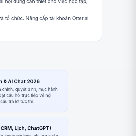
ại nội dung cần thiết cho việc học tập,
à tổ chức. Nâng cấp tài khoản Otter.ai
 & AI Chat 2026
m chính, quyết định, mục hành
t câu hỏi trực tiếp về nội
u trả lời tức thì.
(CRM, Lịch, ChatGPT)
h, tham gia họp, ghi log cuộc