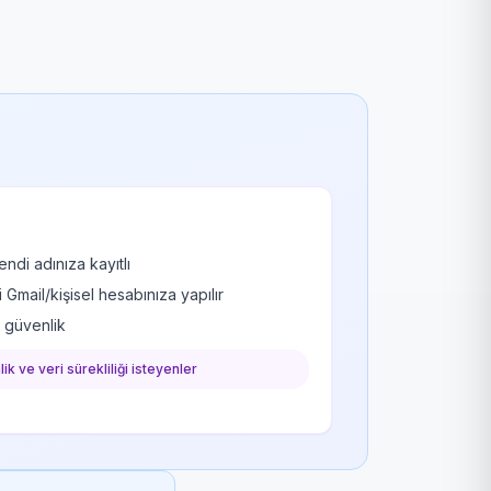
ndi adınıza kayıtlı
mail/kişisel hesabınıza yapılır
k güvenlik
ik ve veri sürekliliği isteyenler