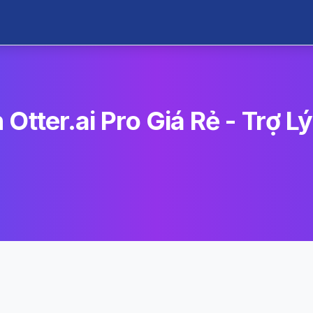
Otter.ai Pro Giá Rẻ - Trợ 