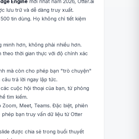
edge Engine
mới nhất năm 2026, Otter.ai
 lưu trữ và dễ dàng truy xuất.
500 tin dùng. Họ không chỉ tiết kiệm
g minh hơn, không phải nhiều hơn.
theo thời gian thực với độ chính xác
ính mà còn cho phép bạn "trò chuyện"
câu trả lời ngay lập tức.
ả các cuộc hội thoại của bạn, từ phỏng
hể tìm kiếm.
p Zoom, Meet, Teams. Đặc biệt, phiên
 phép bạn truy vấn dữ liệu từ Otter
lide được chia sẻ trong buổi thuyết