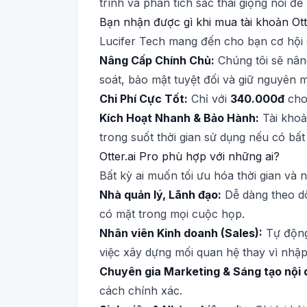
trình và phân tích sắc thái giọng nói đ
Bạn nhận được gì khi mua tài khoản Otte
Lucifer Tech mang đến cho bạn cơ hội s
Nâng Cấp Chính Chủ:
Chúng tôi sẽ nâng
soát, bảo mật tuyệt đối và giữ nguyên mọ
Chi Phí Cực Tốt:
Chỉ với
340.000đ
cho 
Kích Hoạt Nhanh & Bảo Hành:
Tài khoả
trong suốt thời gian sử dụng nếu có bất 
Otter.ai Pro phù hợp với những ai?
Bất kỳ ai muốn tối ưu hóa thời gian và n
Nhà quản lý, Lãnh đạo:
Dễ dàng theo dõ
có mặt trong mọi cuộc họp.
Nhân viên Kinh doanh (Sales):
Tự động 
việc xây dựng mối quan hệ thay vì nhập 
Chuyên gia Marketing & Sáng tạo nội 
cách chính xác.