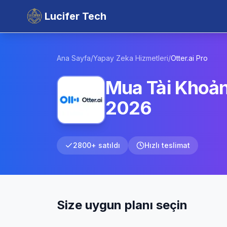
Lucifer Tech
Ana Sayfa
/
Yapay Zeka Hizmetleri
/
Otter.ai
Pro
Mua Tài Khoản 
2026
2800+ satıldı
Hızlı teslimat
Size uygun planı seçin