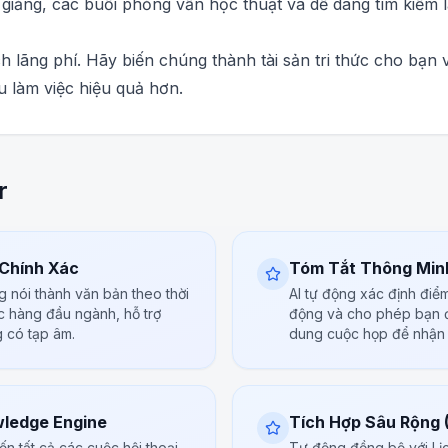
i giảng, các buổi phỏng vấn học thuật và dễ dàng tìm kiếm l
 lãng phí. Hãy biến chúng thành tài sản tri thức cho bạn v
 làm việc hiệu quả hơn.
r
 Chính Xác
Tóm Tắt Thông Minh
 nói thành văn bản theo thời
AI tự động xác định điể
ác hàng đầu ngành, hỗ trợ
động và cho phép bạn đặ
g có tạp âm.
dung cuộc họp để nhận câ
wledge Engine
Tích Hợp Sâu Rộng 
ến tất cả các cuộc hội thoại
Tự động đồng bộ với Lịc