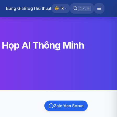
Bảng Giá
Blog
Thủ thuật
TR
Ctrl K
Lý Họp AI Thông Minh
Zalo'dan Sorun