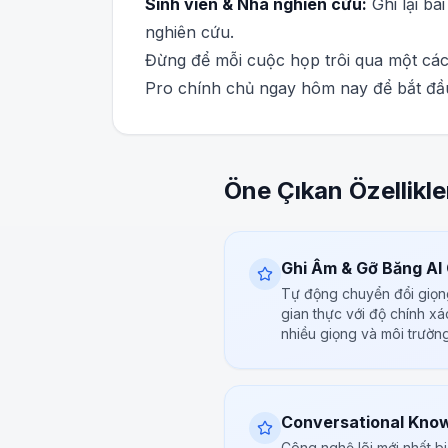
Sinh viên & Nhà nghiên cứu:
Ghi lại bà
nghiên cứu.
Đừng để mỗi cuộc họp trôi qua một cách
Pro chính chủ ngay hôm nay để bắt đầu
Öne Çıkan Özellikle
Ghi Âm & Gỡ Băng AI
Tự động chuyển đổi giọng
gian thực với độ chính x
nhiều giọng và môi trườn
Conversational Kno
Công nghệ lõi mới nhất bi