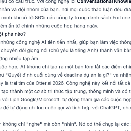
 liệu có cấu trúc. Với công nghệ lõi
Conversational Knowl
hân và đội nhóm của bạn, nơi mọi cuộc thảo luận đều được
 minh khi có tới 86% các công ty trong danh sách Fortune 
ị tiềm ẩn từ chính những cuộc họp hàng ngày.
đột phá nào?
những công nghệ AI tiên tiến nhất, giúp bạn làm việc thôn
huyển đổi giọng nói (chủ yếu là tiếng Anh) thành văn bản 
ờng nhiều tạp âm.
ộc họp, AI không chỉ tạo ra một bản tóm tắt các điểm ch
ư "Quyết định cuối cùng về deadline dự án là gì?" và nhận 
 là trái tim của Otter.ai 2026. Công nghệ này kết nối tất c
ạo thành một cơ sở tri thức tập trung, thông minh và có t
với Lịch Google/Microsoft, tự động tham gia các cuộc họ
 để tự động ghi log cuộc gọi và tích hợp với ChatGPT, cho
r không chỉ "nghe" mà còn "nhìn". Nó có thể chụp lại các s