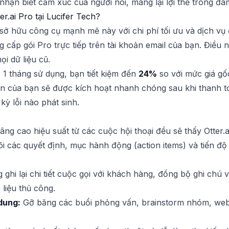
ể nhận biết cảm xúc của người nói, mang lại lợi thế trong đ
r.ai Pro tại Lucifer Tech?
ở hữu công cụ mạnh mẽ này với chi phí tối ưu và dịch vụ đ
 cấp gói Pro trực tiếp trên tài khoản email của bạn. Điề
i dữ liệu cũ.
1 tháng sử dụng, bạn tiết kiệm đến
24%
so với mức giá gố
n của bạn sẽ được kích hoạt nhanh chóng sau khi thanh to
kỳ lỗi nào phát sinh.
âng cao hiệu suất từ các cuộc hội thoại đều sẽ thấy Otter.a
i các quyết định, mục hành động (action items) và tiến đ
ghi lại chi tiết cuộc gọi với khách hàng, đồng bộ ghi chú 
liệu thủ công.
dung:
Gỡ băng các buổi phỏng vấn, brainstorm nhóm, webin