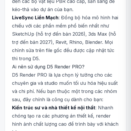
đến các bộ vật liệu PBR cao cấp, sẵn sàng để
kéo-thả vào dự án của bạn.
LiveSync Liền Mạch
: Đồng bộ hóa mô hình hai
chiều với các phần mềm phổ biến nhất như
SketchUp (hỗ trợ đến bản 2026), 3ds Max (hỗ
trợ đến bản 2027), Revit, Rhino, Blender. Mọi
chỉnh sửa trên file gốc đều được cập nhật tức
thì trong D5.
Ai nên sử dụng D5 Render PRO?
D5 Render PRO là lựa chọn lý tưởng cho các
chuyên gia và studio muốn tối ưu hóa hiệu suất
và chi phí. Nếu bạn thuộc một trong các nhóm
sau, đây chính là công cụ dành cho bạn:
Kiến trúc sư và nhà thiết kế nội thất
: Nhanh
chóng tạo ra các phương án thiết kế, render
hình ảnh chất lượng cao để trình bày với khách