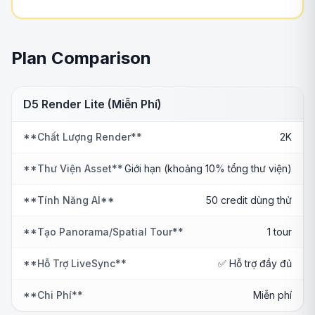
Plan Comparison
D5 Render Lite (Miễn Phí)
**Chất Lượng Render**
2K
**Thư Viện Asset**
Giới hạn (khoảng 10% tổng thư viện)
**Tính Năng AI**
50 credit dùng thử
**Tạo Panorama/Spatial Tour**
1 tour
**Hỗ Trợ LiveSync**
✅ Hỗ trợ đầy đủ
**Chi Phí**
Miễn phí