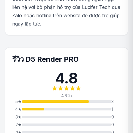
liên hệ với bộ phận hỗ trợ của Lucifer Tech qua
Zalo hoặc hotline trên website để được trợ giúp
ngay lập tức.
รีวิว D5 Render PRO
4.8
4 รีวิว
5
★
3
4
★
1
3
★
0
2
★
0
1
★
0