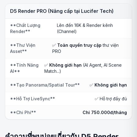
D5 Render PRO (Nâng cấp tại Lucifer Tech)
**Chất Lượng
Lên đến 16K & Render kênh
Render**
(Channel)
**Thư Viện
✅
Toàn quyền truy cập
thư viện
Asset**
PRO
**Tính Năng
✅
Không giới hạn
(AI Agent, AI Scene
AI**
Match...)
**Tạo Panorama/Spatial Tour**
✅
Không giới hạn
**Hỗ Trợ LiveSync**
✅ Hỗ trợ đầy đủ
**Chi Phí**
Chỉ 750.000đ/tháng
คำถามที่พบบ่อยเกี่ยวกับ D5 Render