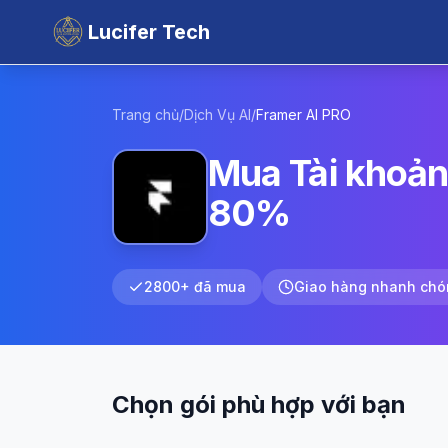
Lucifer Tech
Trang chủ
/
Dịch Vụ AI
/
Framer AI
PRO
Mua Tài khoản
80%
2800+ đã mua
Giao hàng nhanh chó
Chọn gói phù hợp với bạn