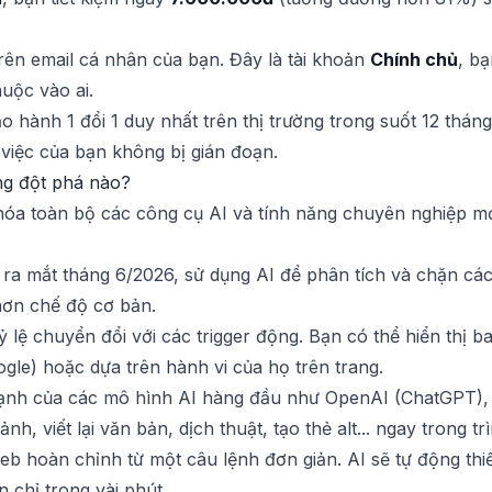
trên email cá nhân của bạn. Đây là tài khoản
Chính chủ
, b
uộc vào ai.
o hành 1 đổi 1 duy nhất trên thị trường trong suốt 12 tháng
việc của bạn không bị gián đoạn.
ng đột phá nào?
hóa toàn bộ các công cụ AI và tính năng chuyên nghiệp mớ
 ra mắt tháng 6/2026, sử dụng AI để phân tích và chặn cá
hơn chế độ cơ bản.
tỷ lệ chuyển đổi với các trigger động. Bạn có thể hiển thị
gle) hoặc dựa trên hành vi của họ trên trang.
ạnh của các mô hình AI hàng đầu như OpenAI (ChatGPT), 
h, viết lại văn bản, dịch thuật, tạo thẻ alt... ngay trong trì
eb hoàn chỉnh từ một câu lệnh đơn giản. AI sẽ tự động thiế
 chỉ trong vài phút.