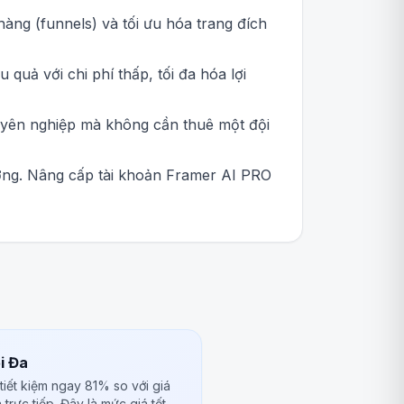
àng (funnels) và tối ưu hóa trang đích
quả với chi phí thấp, tối đa hóa lợi
huyên nghiệp mà không cần thuê một đội
ường. Nâng cấp tài khoản Framer AI PRO
i Đa
tiết kiệm ngay 81% so với giá
rực tiếp. Đây là mức giá tốt