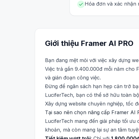
Hóa đơn và xác nhận m
Giới thiệu
Framer AI
PRO
Bạn đang mệt mỏi với việc xây dựng we
Việc trả gần 9.400.000đ mỗi năm cho Fr
và gián đoạn công việc.
Đừng để ngân sách hạn hẹp cản trở bạn 
LuciferTech, bạn có thể sở hữu toàn b
Xây dựng website chuyên nghiệp, tốc độ
Tại sao nên chọn nâng cấp Framer AI P
LuciferTech mang đến giải pháp tối ưu 
khoản, mà còn mang lại sự an tâm tuyệt
Tiết kiệm vượt trội
: Chỉ với
1.800.000