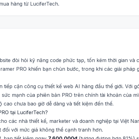
ua hàng từ LuciferTech.
bsite đòi hỏi kỹ năng code phức tạp, tốn kém thời gian v
amer PRO khiến bạn chùn bước, trong khi các giải pháp giá
tiếp cận công cụ thiết kế web AI hàng đầu thế giới. Với g
ộ sức mạnh của phiên bản PRO trên chính tài khoản của mì
 cao chưa bao giờ dễ dàng và tiết kiệm đến thế.
RO tại LuciferTech?
cho các nhà thiết kế, marketer và doanh nghiệp tại Việt Na
 đối với mức giá không thể cạnh tranh hơn.
đ
, bạn tiết kiệm ngay
7.600.000đ
(tương đương hơn 81%) so