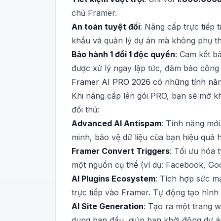
chủ Framer.
An toàn tuyệt đối
: Nâng cấp trực tiếp 
khẩu và quản lý dự án mà không phụ th
Bảo hành 1 đổi 1 độc quyền
: Cam kết bả
được xử lý ngay lập tức, đảm bảo công 
Framer AI PRO 2026 có những tính nă
Khi nâng cấp lên gói PRO, bạn sẽ mở k
đối thủ:
Advanced AI Antispam
: Tính năng mới
minh, bảo vệ dữ liệu của bạn hiệu quả 
Framer Convert Triggers
: Tối ưu hóa 
một nguồn cụ thể (ví dụ: Facebook, Goo
AI Plugins Ecosystem
: Tích hợp sức m
trực tiếp vào Framer. Tự động tạo hình ản
AI Site Generation
: Tạo ra một trang w
dung ban đầu, giúp bạn khởi động dự án