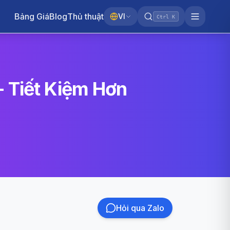
Bảng Giá
Blog
Thủ thuật
VI
Ctrl K
- Tiết Kiệm Hơn
Hỏi qua Zalo