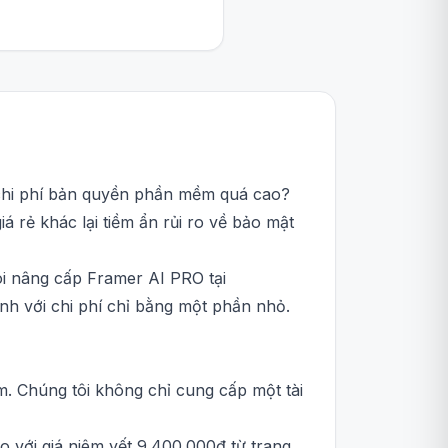
à chi phí bản quyền phần mềm quá cao?
 rẻ khác lại tiềm ẩn rủi ro về bảo mật
ói nâng cấp Framer AI PRO tại
nh với chi phí chỉ bằng một phần nhỏ.
m. Chúng tôi không chỉ cung cấp một tài
 với giá niêm yết 9.400.000đ từ trang