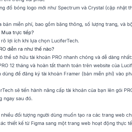
ứng đổ bóng logo mới như Spectrum và Crystal (cập nhật th
ủa bản miễn phí, bao gồm băng thông, số lượng trang, và b
 Mua trực tiếp?
õ lợi ích khi lựa chọn LuciferTech.
PRO diễn ra như thế nào?
 có thể sở hữu tài khoản PRO nhanh chóng và dễ dàng nhất:
PRO 12 tháng và hoàn tất thanh toán trên website của Luci
ạn dùng để đăng ký tài khoản Framer (bản miễn phí) vào p
ferTech sẽ tiến hành nâng cấp tài khoản của bạn lên gói P
g ngay sau đó.
 nhiều đối tượng người dùng muốn tạo ra các trang web c
ác thiết kế từ Figma sang một trang web hoạt động thực tế, 