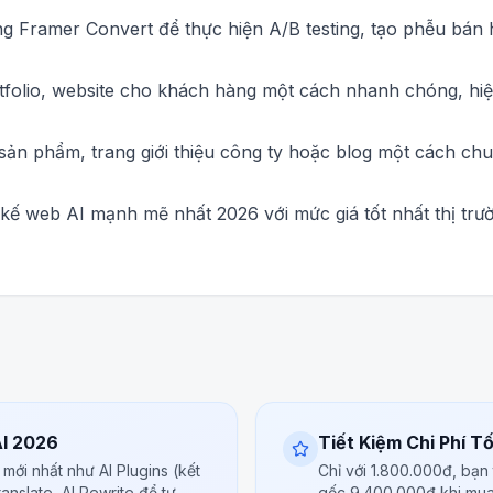
ng Framer Convert để thực hiện A/B testing, tạo phễu bán h
tfolio, website cho khách hàng một cách nhanh chóng, hiệu 
 sản phẩm, trang giới thiệu công ty hoặc blog một cách c
 kế web AI mạnh mẽ nhất 2026 với mức giá tốt nhất thị tr
I 2026
Tiết Kiệm Chi Phí Tố
mới nhất như AI Plugins (kết
Chỉ với 1.800.000đ, bạn 
anslate, AI Rewrite để tự
gốc 9.400.000đ khi mua t