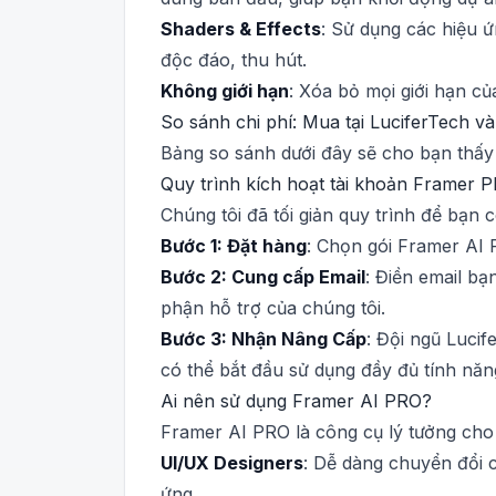
Shaders & Effects
: Sử dụng các hiệu 
độc đáo, thu hút.
Không giới hạn
: Xóa bỏ mọi giới hạn c
So sánh chi phí: Mua tại LuciferTech và
Bảng so sánh dưới đây sẽ cho bạn thấy r
Quy trình kích hoạt tài khoản Framer 
Chúng tôi đã tối giản quy trình để bạn
Bước 1: Đặt hàng
: Chọn gói Framer AI 
Bước 2: Cung cấp Email
: Điền email b
phận hỗ trợ của chúng tôi.
Bước 3: Nhận Nâng Cấp
: Đội ngũ Luci
có thể bắt đầu sử dụng đầy đủ tính năn
Ai nên sử dụng Framer AI PRO?
Framer AI PRO là công cụ lý tưởng cho
UI/UX Designers
: Dễ dàng chuyển đổi c
ứng.