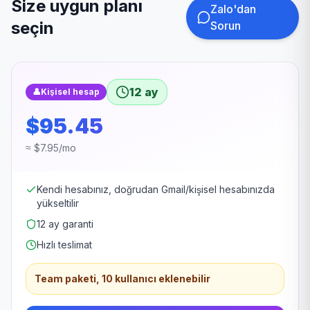
Size uygun planı
Zalo'dan
seçin
Sorun
12 ay
👤
Kişisel hesap
$95.45
≈ $7.95/mo
Kendi hesabınız, doğrudan Gmail/kişisel hesabınızda
yükseltilir
12 ay garanti
Hızlı teslimat
Team paketi, 10 kullanıcı eklenebilir