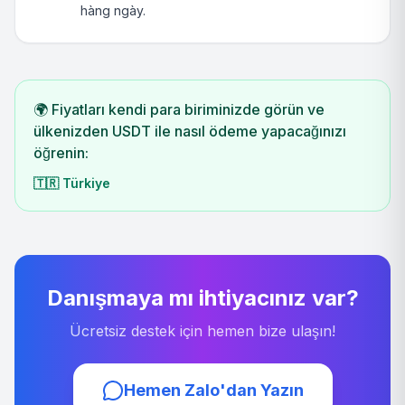
hàng ngày.
🌍 Fiyatları kendi para biriminizde görün ve
ülkenizden USDT ile nasıl ödeme yapacağınızı
öğrenin:
🇹🇷
Türkiye
Danışmaya mı ihtiyacınız var?
Ücretsiz destek için hemen bize ulaşın!
Hemen Zalo'dan Yazın