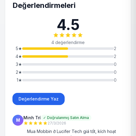
Değerlendirmeleri
4.5
4 değerlendirme
5
★
2
4
★
2
3
★
0
2
★
0
1
★
0
Değerlendirme Yaz
Minh Trí
✓
Doğrulanmış Satın Alma
M
27/3/2026
Mua Mobbin ở Lucifer Tech giá tốt, kích hoạt