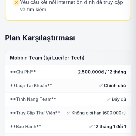
Yêu cầu kết nối internet ổn định để truy cập
và tìm kiếm.
Plan Karşılaştırması
Mobbin Team (tại Lucifer Tech)
**Chi Phí**
2.500.000đ / 12 tháng
**Loại Tài Khoản**
✅
Chính chủ
**Tính Năng Team**
✅ Đầy đủ
**Truy Cập Thư Viện**
✅ Không giới hạn (600.000+)
**Bảo Hành**
✅
12 tháng 1 đổi 1