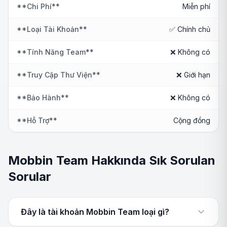
**Chi Phí**
Miễn phí
**Loại Tài Khoản**
✅ Chính chủ
**Tính Năng Team**
❌ Không có
**Truy Cập Thư Viện**
❌ Giới hạn
**Bảo Hành**
❌ Không có
**Hỗ Trợ**
Cộng đồng
Mobbin Team Hakkında Sık Sorulan
Sorular
Đây là tài khoản Mobbin Team loại gì?