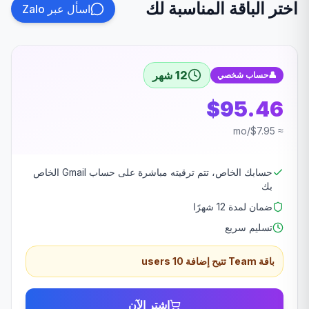
اختر الباقة المناسبة لك
اسأل عبر Zalo
12 شهر
حساب شخصي
👤
$95.46
≈ $7.95/mo
حسابك الخاص، تتم ترقيته مباشرة على حساب Gmail الخاص
بك
ضمان لمدة 12 شهرًا
تسليم سريع
باقة Team تتيح إضافة 10 users
اشترِ الآن