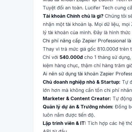
Tuyệt đối an toàn. Lucifer Tech cung c
Tài khoản Chính chủ là gì?
Chúng tôi sẽ
nhận một tài khoản lạ. Mọi dữ liệu, mọ
lý tài khoản của mình. Đây là hình thức
Chi phí nâng cấp Zapier Professional l
Thay vì trả mức giá gốc 810.000đ trên t
Chỉ với
540.000đ
cho 1 tháng sử dụng,
kiệm hàng chục, thậm chí hàng trăm giờ 
Ai nên sử dụng tài khoản Zapier Profes
Chủ doanh nghiệp nhỏ & Startup:
Tự đ
lớn hơn mà không cần tốn chi phí nhân
Marketer & Content Creator:
Tự động h
Quản lý dự án & Trưởng nhóm:
Đồng bộ
luôn nắm được tiến độ.
Lập trình viên & IT:
Tích hợp các hệ thố
API từ đầu.