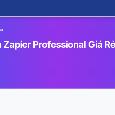
nal
 Zapier Professional Giá R