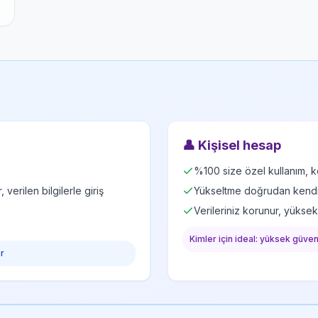
👤
Kişisel hesap
%100 size özel kullanım, ke
verilen bilgilerle giriş
Yükseltme doğrudan kendi G
Verileriniz korunur, yükse
Kimler için ideal: yüksek güvenl
er