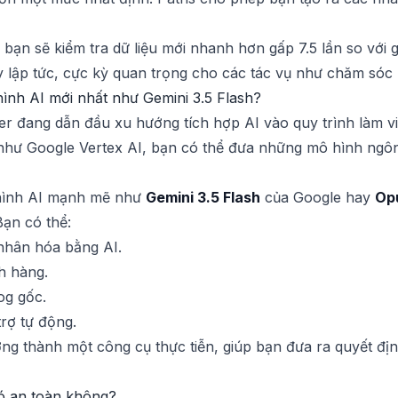
bạn sẽ kiểm tra dữ liệu mới nhanh hơn gấp 7.5 lần so với g
 lập tức, cực kỳ quan trọng cho các tác vụ như chăm sóc
hình AI mới nhất như Gemini 3.5 Flash?
r đang dẫn đầu xu hướng tích hợp AI vào quy trình làm việ
g như Google Vertex AI, bạn có thể đưa những mô hình ngôn
 hình AI mạnh mẽ như
Gemini 3.5 Flash
của Google hay
Op
ạn có thể:
nhân hóa bằng AI.
h hàng.
og gốc.
rợ tự động.
ượng thành một công cụ thực tiễn, giúp bạn đưa ra quyết đị
có an toàn không?