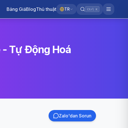
Bảng Giá
Blog
Thủ thuật
TR
Ctrl K
ẻ - Tự Động Hoá
Zalo'dan Sorun