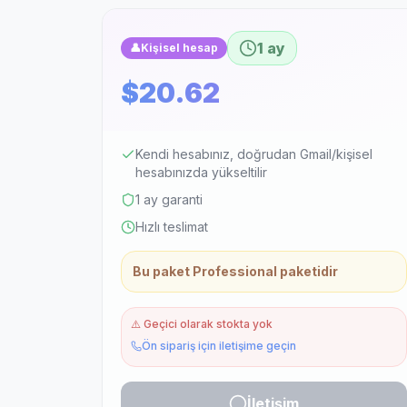
1 ay
👤
Kişisel hesap
$20.62
Kendi hesabınız, doğrudan Gmail/kişisel
hesabınızda yükseltilir
1 ay garanti
Hızlı teslimat
Bu paket Professional paketidir
⚠️
Geçici olarak stokta yok
Ön sipariş için iletişime geçin
İletişim