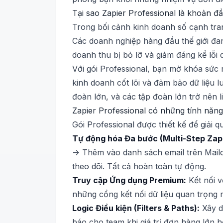
Tại sao Zapier Professional là khoản 
Trong bối cảnh kinh doanh số cạnh tranh
Các doanh nghiệp hàng đầu thế giới đan
doanh thu bị bỏ lỡ và giảm đáng kể lỗi 
Với gói Professional, bạn mở khóa sức 
kinh doanh cốt lõi và đảm bảo dữ liệu
đoàn lớn, và các tập đoàn lớn trở nên l
Zapier Professional có những tính năn
Gói Professional được thiết kế để giải 
Tự động hóa Đa bước (Multi-Step Zap
-> Thêm vào danh sách email trên Mail
theo dõi. Tất cả hoàn toàn tự động.
Truy cập Ứng dụng Premium:
Kết nối v
những cổng kết nối dữ liệu quan trọng 
Logic Điều kiện (Filters & Paths):
Xây d
báo cho team khi giá trị đơn hàng lớn 