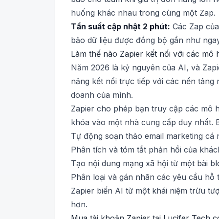
huống khác nhau trong cùng một Zap.
Tần suất cập nhật 2 phút:
Các Zap của 
bảo dữ liệu được đồng bộ gần như ngay
Làm thế nào Zapier kết nối với các mô 
Năm 2026 là kỷ nguyên của AI, và Zapie
năng kết nối trực tiếp với các nền tản
doanh của mình.
Zapier cho phép bạn truy cập các mô
khóa vào một nhà cung cấp duy nhất. B
Tự động soạn thảo email marketing cá 
Phân tích và tóm tắt phản hồi của khác
Tạo nội dung mạng xã hội từ một bài bl
Phân loại và gán nhãn các yêu cầu hỗ t
Zapier biến AI từ một khái niệm trừu t
hơn.
Mua tài khoản Zapier tại Lucifer Tech 