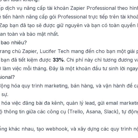
ấp dịch vụ nâng cấp tài khoản Zapier Professional theo hì
 tiến hành nâng cấp gói Professional trực tiếp trên tài k
i Zap bạn đã tạo sẽ được giữ nguyên và bạn có toàn quyền 
 an toàn và bảo mật nhất.
à bao nhiêu?
rang chủ Zapier, Lucifer Tech mang đến cho bạn một giải p
 bạn đã tiết kiệm được
33%
. Chi phí này chỉ tương đương v
làm việc mỗi tháng. Đây là một khoản đầu tư sinh lời ngay 
sional?
ộng hóa quy trình marketing, bán hàng, và vận hành để cạ
 sự.
óa việc đăng bài đa kênh, quản lý lead, gửi email marketin
 thông tin giữa các công cụ (Trello, Asana, Slack), tự độ
ng khác nhau, tạo webhook, và xây dựng các quy trình nộ