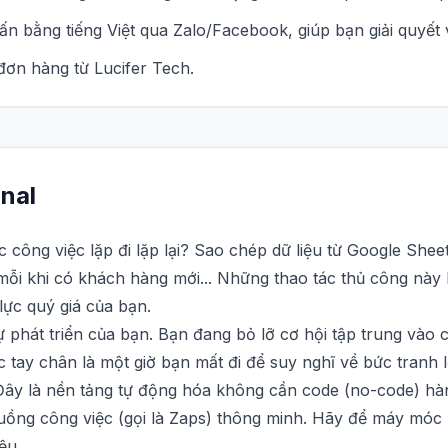
vấn bằng tiếng Việt qua Zalo/Facebook, giúp bạn giải quyế
ơn hàng từ Lucifer Tech.
nal
công việc lặp đi lặp lại? Sao chép dữ liệu từ Google Shee
 mỗi khi có khách hàng mới... Những thao tác thủ công nà
 lực quý giá của bạn.
phát triển của bạn. Bạn đang bỏ lỡ cơ hội tập trung vào c
ệc tay chân là một giờ bạn mất đi để suy nghĩ về bức tranh 
. Đây là nền tảng tự động hóa không cần code (no-code) hà
luồng công việc (gọi là Zaps) thông minh. Hãy để máy móc
ệu.