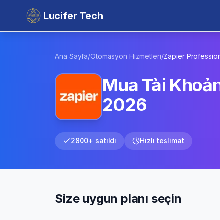
Lucifer Tech
Ana Sayfa
/
Otomasyon Hizmetleri
/
Zapier
Professio
Mua Tài Khoản
2026
2800+ satıldı
Hızlı teslimat
Size uygun planı seçin