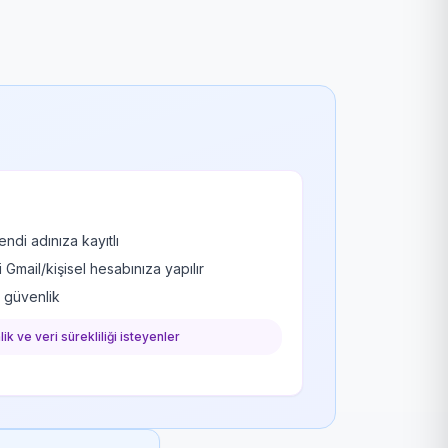
ndi adınıza kayıtlı
mail/kişisel hesabınıza yapılır
k güvenlik
ik ve veri sürekliliği isteyenler