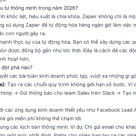
đầu tư thông minh trong năm 2026?
 khốc liệt, hiệu suất là chìa khóa. Zapier không chỉ là một
g sử dụng Zapier để tự động hóa hàng ngàn giờ làm việc mỗ
do con người gây ra.
mạnh thực sự của tự động hóa. Bạn có thể xây dựng các qu
 luôn được đồng bộ gần như tức thời. Đây là cách để các 
inh hoạt hơn.
g đột phá nào?
quyết các bài toán kinh doanh phức tạp, vượt xa những gì g
s):
Tạo ra các chuỗi quy trình không giới hạn số bước. Ví 
chimp -> Gửi thông báo cho team Sales trên Slack -> Tạo 
ới các ứng dụng kinh doanh thiết yếu như Facebook Lead A
mà gói miễn phí không thể chạm tới.
ựng các kịch bản thông minh. Ví dụ: Chỉ gửi email cho khá
hơn một mức nhất định. Paths cho phép bạn tạo ra các nhánh