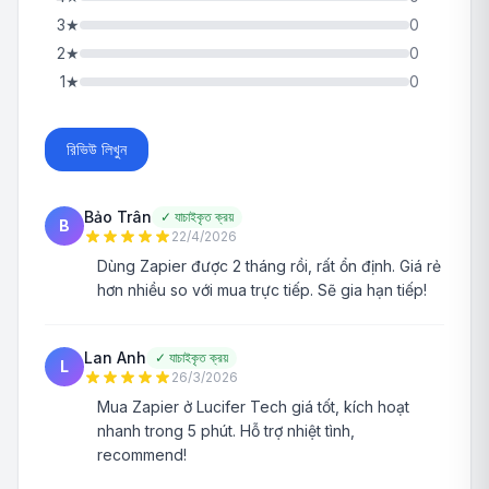
3
★
0
2
★
0
1
★
0
রিভিউ লিখুন
Bảo Trân
✓
যাচাইকৃত ক্রয়
B
22/4/2026
Dùng Zapier được 2 tháng rồi, rất ổn định. Giá rẻ
hơn nhiều so với mua trực tiếp. Sẽ gia hạn tiếp!
Lan Anh
✓
যাচাইকৃত ক্রয়
L
26/3/2026
Mua Zapier ở Lucifer Tech giá tốt, kích hoạt
nhanh trong 5 phút. Hỗ trợ nhiệt tình,
recommend!