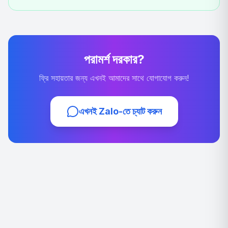
পরামর্শ দরকার?
ফ্রি সহায়তার জন্য এখনই আমাদের সাথে যোগাযোগ করুন!
এখনই Zalo-তে চ্যাট করুন