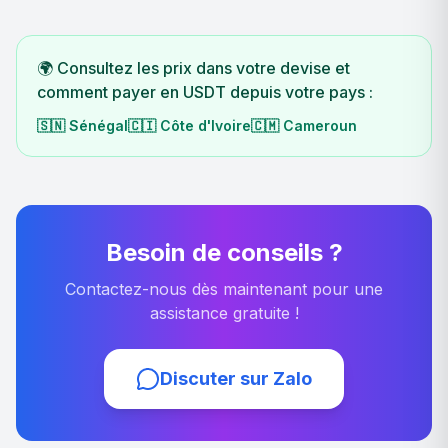
🌍 Consultez les prix dans votre devise et
comment payer en USDT depuis votre pays :
🇸🇳
Sénégal
🇨🇮
Côte d'Ivoire
🇨🇲
Cameroun
Besoin de conseils ?
Contactez-nous dès maintenant pour une
assistance gratuite !
Discuter sur Zalo