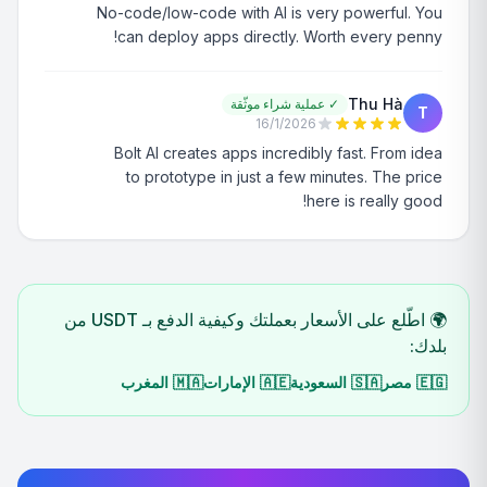
No-code/low-code with AI is very powerful. You
can deploy apps directly. Worth every penny!
Thu Hà
✓
عملية شراء موثّقة
T
16/1/2026
Bolt AI creates apps incredibly fast. From idea
to prototype in just a few minutes. The price
here is really good!
🌍 اطّلع على الأسعار بعملتك وكيفية الدفع بـ USDT من
بلدك:
🇪🇬
مصر
🇸🇦
السعودية
🇦🇪
الإمارات
🇲🇦
المغرب