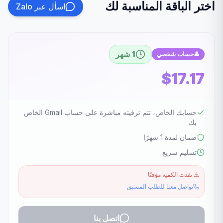
اختر الباقة المناسبة لك
اسأل عبر Zalo
1 شهر
👤
حساب شخصي
$17.17
حسابك الخاص، تتم ترقيته مباشرة على حساب Gmail الخاص
بك
ضمان لمدة 1 شهرًا
تسليم سريع
⚠️
نفدت الكمية مؤقتًا
تواصل معنا للطلب المسبق
اتصل بنا