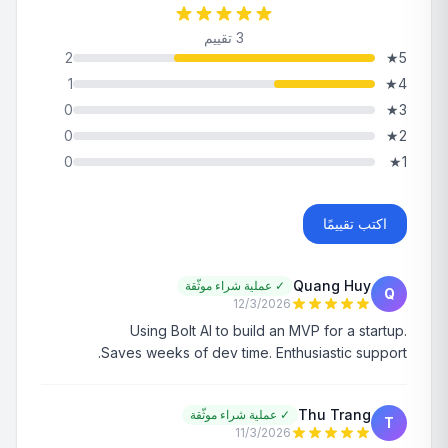
3 تقييم
2
★
5
1
★
4
0
★
3
0
★
2
0
★
1
اكتب تقييمًا
Quang Huy
✓
عملية شراء موثّقة
Q
12/3/2026
Using Bolt AI to build an MVP for a startup.
Saves weeks of dev time. Enthusiastic support.
Thu Trang
✓
عملية شراء موثّقة
T
11/3/2026