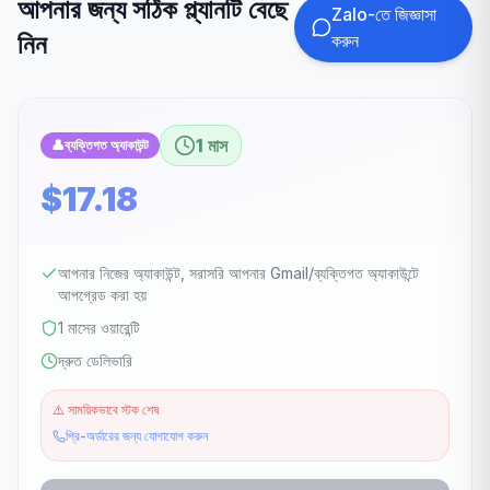
আপনার জন্য সঠিক প্ল্যানটি বেছে
Zalo-তে জিজ্ঞাসা
নিন
করুন
1 মাস
👤
ব্যক্তিগত অ্যাকাউন্ট
$17.18
আপনার নিজের অ্যাকাউন্ট, সরাসরি আপনার Gmail/ব্যক্তিগত অ্যাকাউন্টে
আপগ্রেড করা হয়
1 মাসের ওয়ারেন্টি
দ্রুত ডেলিভারি
⚠️
সাময়িকভাবে স্টক শেষ
প্রি-অর্ডারের জন্য যোগাযোগ করুন