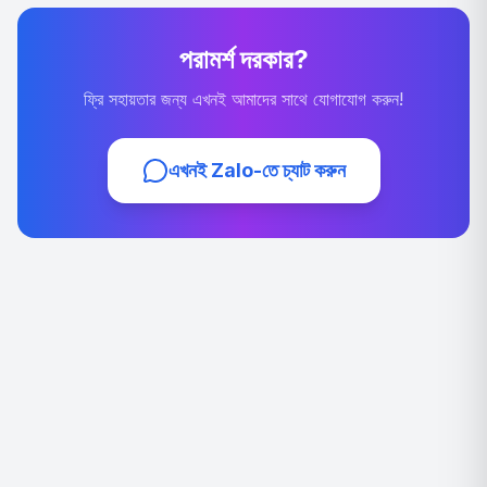
পরামর্শ দরকার?
ফ্রি সহায়তার জন্য এখনই আমাদের সাথে যোগাযোগ করুন!
এখনই Zalo-তে চ্যাট করুন