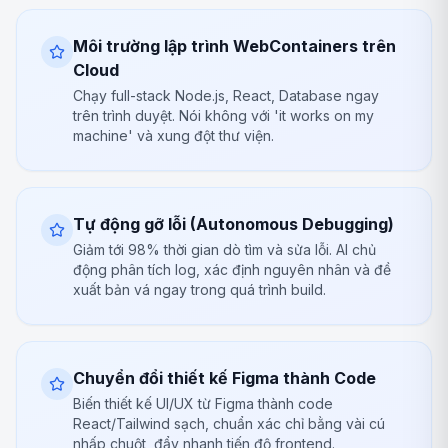
Môi trường lập trình WebContainers trên
Cloud
Chạy full-stack Node.js, React, Database ngay
trên trình duyệt. Nói không với 'it works on my
machine' và xung đột thư viện.
Tự động gỡ lỗi (Autonomous Debugging)
Giảm tới 98% thời gian dò tìm và sửa lỗi. AI chủ
động phân tích log, xác định nguyên nhân và đề
xuất bản vá ngay trong quá trình build.
Chuyển đổi thiết kế Figma thành Code
Biến thiết kế UI/UX từ Figma thành code
React/Tailwind sạch, chuẩn xác chỉ bằng vài cú
nhấp chuột, đẩy nhanh tiến độ frontend.