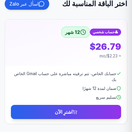
اختر الباقة المناسبة لك
اسأل عبر Zalo
12 شهر
👤
حساب شخصي
$26.79
≈ $2.23/mo
حسابك الخاص، تتم ترقيته مباشرة على حساب Gmail الخاص
بك
ضمان لمدة 12 شهرًا
تسليم سريع
اشترِ الآن