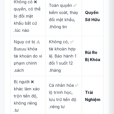
❌ Không có
✅ Toàn quyền
quyền, có thể
kiểm soát, thay
Quyền
bị đổi mật
đổi mật khẩu,
Sở Hữu
khẩu bất cứ
thông tin.
lúc nào.
⚠️ Nguy cơ bị
✅ Không có,
Busuu khóa
tài khoản hợp
Rủi Ro
tài khoản do vi
lệ. Bảo hành 1
Bị Khóa
phạm chính
đổi 1 suốt 12
sách.
tháng.
❌ Bị người
✅ Cá nhân hóa
khác làm xáo
lộ trình học,
Trải
trộn tiến độ,
lưu trữ tiến độ
Nghiệm
không riêng
riêng tư.
tư.