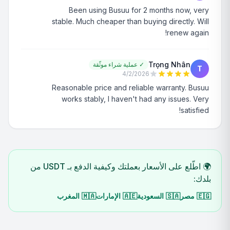
Been using Busuu for 2 months now, very
stable. Much cheaper than buying directly. Will
renew again!
Trọng Nhân
✓
عملية شراء موثّقة
T
4/2/2026
Reasonable price and reliable warranty. Busuu
works stably, I haven't had any issues. Very
satisfied!
🌍 اطّلع على الأسعار بعملتك وكيفية الدفع بـ USDT من
بلدك:
🇪🇬
مصر
🇸🇦
السعودية
🇦🇪
الإمارات
🇲🇦
المغرب