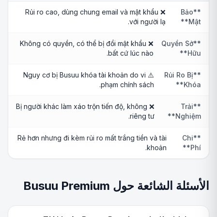
❌ Rủi ro cao, dùng chung email và mật khẩu
**Bảo
với người lạ.
Mật**
❌ Không có quyền, có thể bị đổi mật khẩu
**Quyền Sở
bất cứ lúc nào.
Hữu**
⚠️ Nguy cơ bị Busuu khóa tài khoản do vi
**Rủi Ro Bị
phạm chính sách.
Khóa**
❌ Bị người khác làm xáo trộn tiến độ, không
**Trải
riêng tư.
Nghiệm**
Rẻ hơn nhưng đi kèm rủi ro mất trắng tiền và tài
**Chi
khoản.
Phí**
الأسئلة الشائعة حول Busuu Premium