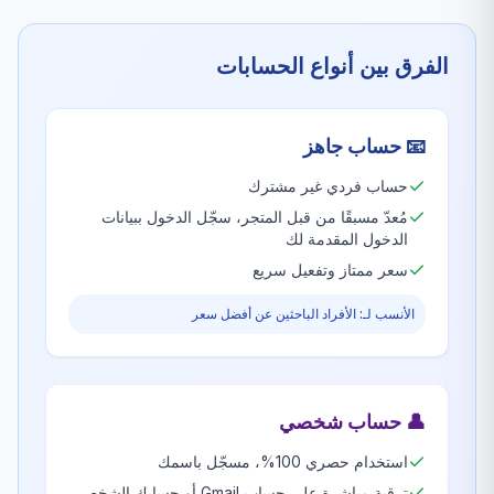
الفرق بين أنواع الحسابات
📧
حساب جاهز
حساب فردي غير مشترك
مُعدّ مسبقًا من قبل المتجر، سجّل الدخول ببيانات
الدخول المقدمة لك
سعر ممتاز وتفعيل سريع
الأنسب لـ: الأفراد الباحثين عن أفضل سعر
👤
حساب شخصي
استخدام حصري 100%، مسجّل باسمك
ترقية مباشرة على حساب Gmail أو حسابك الشخصي