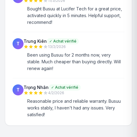
11/3/2026
Bought Busuu at Lucifer Tech for a great price,
activated quickly in 5 minutes. Helpful support,
recommend!
Trung Kiên
✓
Achat vérifié
T
13/2/2026
Been using Busuu for 2 months now, very
stable. Much cheaper than buying directly. Will
renew again!
Trọng Nhân
✓
Achat vérifié
T
4/2/2026
Reasonable price and reliable warranty. Busuu
works stably, I haven't had any issues. Very
satisfied!