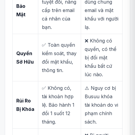
tuyệt đối, nâng
dùng chung
Bảo
cấp trên email
email và mật
Mật
cá nhân của
khẩu với người
bạn.
lạ.
❌ Không có
✅ Toàn quyền
quyền, có thể
Quyền
kiểm soát, thay
bị đổi mật
Sở Hữu
đổi mật khẩu,
khẩu bất cứ
thông tin.
lúc nào.
✅ Không có,
⚠️ Nguy cơ bị
tài khoản hợp
Busuu khóa
Rủi Ro
lệ. Bảo hành 1
tài khoản do vi
Bị Khóa
đổi 1 suốt 12
phạm chính
tháng.
sách.