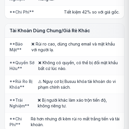
**Chi Phí**
Tiết kiệm 42% so với giá gốc.
Tài Khoản Dùng Chung/Giá Rẻ Khác
**Bảo
❌ Rủi ro cao, dùng chung email và mật khẩu
Mật**
với người lạ.
**Quyền Sở
❌ Không có quyền, có thể bị đổi mật khẩu
Hữu**
bất cứ lúc nào.
**Rủi Ro Bị
⚠️ Nguy cơ bị Busuu khóa tài khoản do vi
Khóa**
phạm chính sách.
**Trải
❌ Bị người khác làm xáo trộn tiến độ,
Nghiệm**
không riêng tư.
**Chi
Rẻ hơn nhưng đi kèm rủi ro mất trắng tiền và tài
Phí**
khoản.