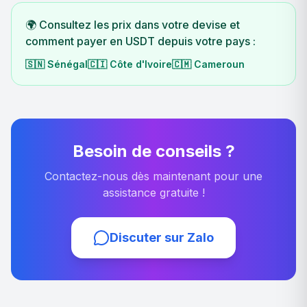
🌍 Consultez les prix dans votre devise et
comment payer en USDT depuis votre pays :
🇸🇳
Sénégal
🇨🇮
Côte d'Ivoire
🇨🇲
Cameroun
Besoin de conseils ?
Contactez-nous dès maintenant pour une
assistance gratuite !
Discuter sur Zalo