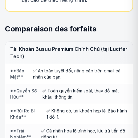
luật cao để theo hết lộ trình.
Comparaison des forfaits
Tài Khoản Busuu Premium Chính Chủ (tại Lucifer
Tech)
**Bảo
✅ An toàn tuyệt đối, nâng cấp trên email cá
Mật**
nhân của bạn.
**Quyền Sở
✅ Toàn quyền kiểm soát, thay đổi mật
Hữu**
khẩu, thông tin.
**Rủi Ro Bị
✅ Không có, tài khoản hợp lệ. Bảo hành
Khóa**
1 đổi 1.
**Trải
✅ Cá nhân hóa lộ trình học, lưu trữ tiến độ
Nghiệm**
riêng tư.