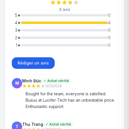
4 avis
5
★
0
4
★
4
3
★
0
2
★
0
1
★
0
Rédiger un avis
Minh Đức
✓
Achat vérifié
M
12/3/2026
Bought for the team, everyone is satisfied.
Busuu at Lucifer Tech has an unbeatable price.
Enthusiastic support.
Thu Trang
✓
Achat vérifié
T