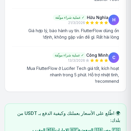
Hữu Nghĩa
✓
عملية شراء موثّقة
H
21/3/2026
Giá hợp lý, bảo hành uy tín. FlutterFlow dùng ổn
định, không gặp vấn đề gì. Rất hài lòng!
Công Minh
✓
عملية شراء موثّقة
C
13/3/2026
Mua FlutterFlow ở Lucifer Tech giá tốt, kích hoạt
nhanh trong 5 phút. Hỗ trợ nhiệt tình,
recommend!
🌍 اطّلع على الأسعار بعملتك وكيفية الدفع بـ USDT من
بلدك:
🇪🇬
مصر
🇸🇦
السعودية
🇦🇪
الإمارات
🇲🇦
المغرب