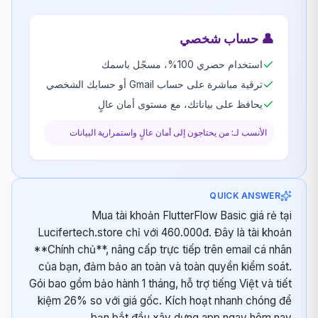
👤
حساب شخصي
استخدام حصري 100%، مسجّل باسمك
ترقية مباشرة على حساب Gmail أو حسابك الشخصي
يحافظ على بياناتك، مع مستوى أمان عالٍ
الأنسب لـ: من يحتاجون إلى أمان عالٍ واستمرارية البيانات
QUICK ANSWER
Mua tài khoản FlutterFlow Basic giá rẻ tại
Lucifertech.store chỉ với 460.000đ. Đây là tài khoản
**Chính chủ**, nâng cấp trực tiếp trên email cá nhân
của bạn, đảm bảo an toàn và toàn quyền kiểm soát.
Gói bao gồm bảo hành 1 tháng, hỗ trợ tiếng Việt và tiết
kiệm 26% so với giá gốc. Kích hoạt nhanh chóng để
bạn bắt đầu xây dựng app ngay hôm nay.