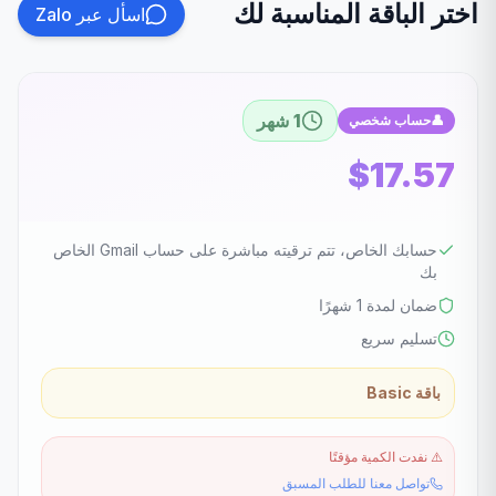
اختر الباقة المناسبة لك
اسأل عبر Zalo
1 شهر
👤
حساب شخصي
$17.57
حسابك الخاص، تتم ترقيته مباشرة على حساب Gmail الخاص
بك
ضمان لمدة 1 شهرًا
تسليم سريع
باقة Basic
⚠️
نفدت الكمية مؤقتًا
تواصل معنا للطلب المسبق