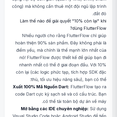
công) mà không cần thuê một đội ngũ lập trình
đắt đỏ.
Làm thế nào để giải quyết "10% còn lại" khi
dùng FlutterFlow?
Nhiều người cho rằng FlutterFlow chỉ giúp
hoàn thiện 90% sản phẩm. Đây không phải là
điểm yếu, mà chính là thế mạnh lớn nhất của
nó! FlutterFlow được thiết kế để giúp bạn đi
nhanh nhất có thể ở giai đoạn đầu. Với 10%
còn lại (các logic phức tạp, tích hợp SDK đặc
thù, tối ưu hiệu năng sâu), bạn có thể:
Xuất 100% Mã Nguồn Dart:
FlutterFlow tạo ra
code Dart cực kỳ sạch sẽ và có cấu trúc. Bạn
có thể tải toàn bộ dự án về máy.
Mở bằng các IDE chuyên nghiệp:
Sử dụng
Visual Studio Code hoặc Android Studio để tiếp