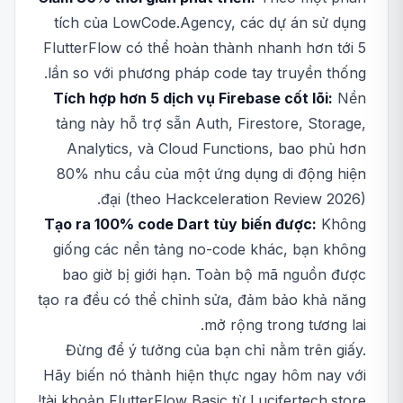
tích của LowCode.Agency, các dự án sử dụng
FlutterFlow có thể hoàn thành nhanh hơn tới 5
lần so với phương pháp code tay truyền thống.
Tích hợp hơn 5 dịch vụ Firebase cốt lõi:
Nền
tảng này hỗ trợ sẵn Auth, Firestore, Storage,
Analytics, và Cloud Functions, bao phủ hơn
80% nhu cầu của một ứng dụng di động hiện
đại (theo Hackceleration Review 2026).
Tạo ra 100% code Dart tùy biến được:
Không
giống các nền tảng no-code khác, bạn không
bao giờ bị giới hạn. Toàn bộ mã nguồn được
tạo ra đều có thể chỉnh sửa, đảm bảo khả năng
mở rộng trong tương lai.
Đừng để ý tưởng của bạn chỉ nằm trên giấy.
Hãy biến nó thành hiện thực ngay hôm nay với
tài khoản FlutterFlow Basic từ Lucifertech.store!