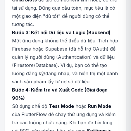
tái sử dụng. Đừng quá cầu toàn, mục tiêu là có
một giao diện "đủ tốt" để người dùng có thể
tương tác.
Bước 3: Kết nối Dữ liệu và Logic (Backend)
Một ứng dụng không thể thiếu dữ liệu. Tích hợp
Firebase hoặc Supabase (đã hỗ trợ OAuth) để
quản lý người dùng (Authentication) và dữ liệu
(Firestore/Database). Ví dụ, bạn có thể tạo
luồng đăng ký/đăng nhập, và hiển thị một danh
sách sản phẩm lấy từ cơ sở dữ liệu.
Bước 4: Kiểm tra và Xuất Code (Giai đoạn
90%)
Sử dụng chế độ
Test Mode
hoặc
Run Mode
của FlutterFlow để chạy thử ứng dụng và kiểm
tra các luồng chức năng. Khi bạn đã hài lòng
với 90% sản phẩm, hãy vào mục
Settings >