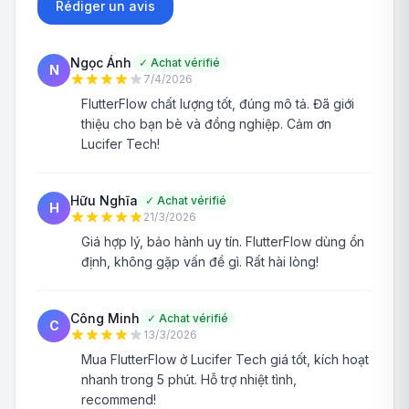
Rédiger un avis
Ngọc Ánh
✓
Achat vérifié
N
7/4/2026
FlutterFlow chất lượng tốt, đúng mô tả. Đã giới
thiệu cho bạn bè và đồng nghiệp. Cảm ơn
Lucifer Tech!
Hữu Nghĩa
✓
Achat vérifié
H
21/3/2026
Giá hợp lý, bảo hành uy tín. FlutterFlow dùng ổn
định, không gặp vấn đề gì. Rất hài lòng!
Công Minh
✓
Achat vérifié
C
13/3/2026
Mua FlutterFlow ở Lucifer Tech giá tốt, kích hoạt
nhanh trong 5 phút. Hỗ trợ nhiệt tình,
recommend!