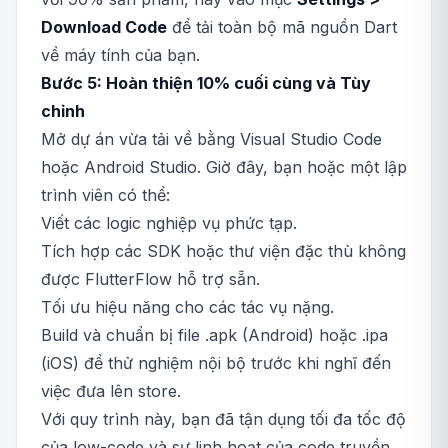
Download Code
để tải toàn bộ mã nguồn Dart
về máy tính của bạn.
Bước 5: Hoàn thiện 10% cuối cùng và Tùy
chỉnh
Mở dự án vừa tải về bằng Visual Studio Code
hoặc Android Studio. Giờ đây, bạn hoặc một lập
trình viên có thể:
Viết các logic nghiệp vụ phức tạp.
Tích hợp các SDK hoặc thư viện đặc thù không
được FlutterFlow hỗ trợ sẵn.
Tối ưu hiệu năng cho các tác vụ nặng.
Build và chuẩn bị file .apk (Android) hoặc .ipa
(iOS) để thử nghiệm nội bộ trước khi nghĩ đến
việc đưa lên store.
Với quy trình này, bạn đã tận dụng tối đa tốc độ
của low-code và sự linh hoạt của code truyền