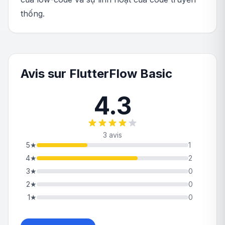
thống.
Avis sur FlutterFlow Basic
4.3
3 avis
5
★
1
4
★
2
3
★
0
2
★
0
1
★
0