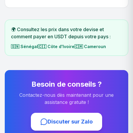
🌍 Consultez les prix dans votre devise et
comment payer en USDT depuis votre pays :
🇸🇳
Sénégal
🇨🇮
Côte d'Ivoire
🇨🇲
Cameroun
Besoin de conseils ?
Contactez-nous dès maintenant pour une
assistance gratuite !
Discuter sur Zalo