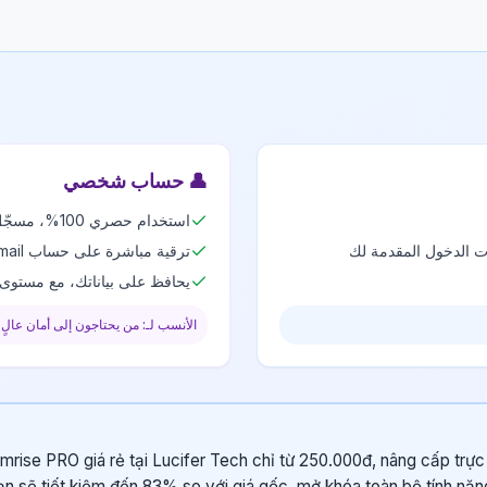
👤
حساب شخصي
استخدام حصري 100%، مسجّل باسمك
نات الدخول المقدمة لك
ترقية مباشرة على حساب Gmail أو حسابك الشخصي
يحافظ على بياناتك، مع مستوى 
الأنسب لـ: من يحتاجون إلى أمان عالٍ 
rise PRO giá rẻ tại Lucifer Tech chỉ từ 250.000đ, nâng cấp trực t
n sẽ tiết kiệm đến 83% so với giá gốc, mở khóa toàn bộ tính nă