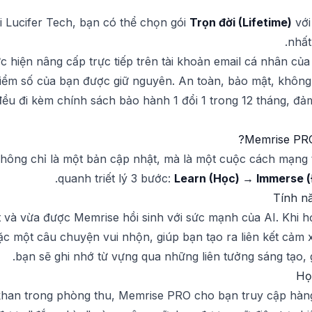
i Lucifer Tech, bạn có thể chọn gói
Trọn đời (Lifetime)
với
nhất
c hiện nâng cấp trực tiếp trên tài khoản email cá nhân của
iểm số của bạn được giữ nguyên. An toàn, bảo mật, không p
ều đi kèm chính sách bảo hành 1 đổi 1 trong 12 tháng, đả
Memrise PRO
ông chỉ là một bản cập nhật, mà là một cuộc cách mạng t
.
quanh triết lý 3 bước:
Learn (Học) → Immerse 
Tính n
và vừa được Memrise hồi sinh với sức mạnh của AI. Khi họ
 một câu chuyện vui nhộn, giúp bạn tạo ra liên kết cảm x
bạn sẽ ghi nhớ từ vựng qua những liên tưởng sáng tạo, gi
Họ
khan trong phòng thu, Memrise PRO cho bạn truy cập hàn