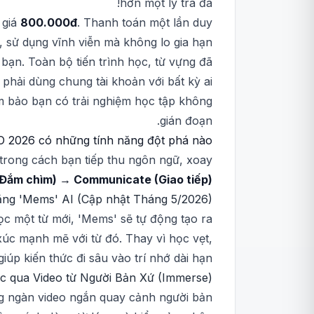
hơn một ly trà đá!
 giá
800.000đ
. Thanh toán một lần duy
, sử dụng vĩnh viễn mà không lo gia hạn.
 bạn. Toàn bộ tiến trình học, từ vựng đã
hải dùng chung tài khoản với bất kỳ ai.
m bảo bạn có trải nghiệm học tập không
gián đoạn.
 2026 có những tính năng đột phá nào?
rong cách bạn tiếp thu ngôn ngữ, xoay
(Đắm chìm) → Communicate (Giao tiếp)
ăng 'Mems' AI (Cập nhật Tháng 5/2026)
c một từ mới, 'Mems' sẽ tự động tạo ra
úc mạnh mẽ với từ đó. Thay vì học vẹt,
úp kiến thức đi sâu vào trí nhớ dài hạn.
c qua Video từ Người Bản Xứ (Immerse)
g ngàn video ngắn quay cảnh người bản