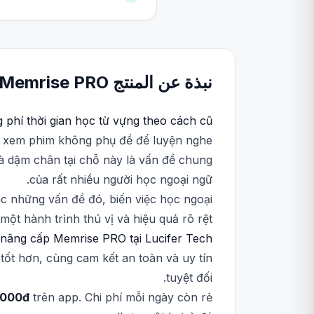
نبذة عن المنتج
PRO
Memrise
 phí thời gian học từ vựng theo cách cũ?
ng xem phim không phụ đề để luyện nghe
và dậm chân tại chỗ này là vấn đề chung
của rất nhiều người học ngoại ngữ.
ác những vấn đề đó, biến việc học ngoại
ột hành trình thú vị và hiệu quả rõ rệt.
 nâng cấp Memrise PRO tại Lucifer Tech?
ốt hơn, cùng cam kết an toàn và uy tín
tuyệt đối.
.000đ
trên app. Chi phí mỗi ngày còn rẻ