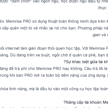
 được "đắm chìm" vào ngôn ngữ, học được ngữ điệu tự nhi
thực
ên. Memrise PRO sử dụng thuật toán thông minh dựa trên k
 sắp quên một từ và nhắc lại nó cho bạn. Phương pháp này 
gian và
ối internet làm gián đoạn thói quen học tập. Với Memrise 
bảng. Dù đang trên xe buýt, ngồi chờ ở quán cà phê, bạn đề
Sự khác biệt giữa tài 
đáng để trả phí cho Memrise PRO hay không. Câu trả lời là
rong khi bản PRO mở ra toàn bộ tiềm năng của ứng dụng. Dư
hóa tính năng, mà là đầu tư vào một công cụ học tập toàn 
Nâng cấp tài khoản Me