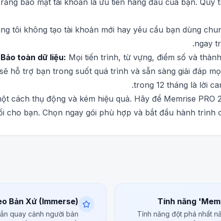
 rằng bảo mật tài khoản là ưu tiên hàng đầu của bạn. Quy 
g tôi không tạo tài khoản mới hay yêu cầu bạn dùng chun
ngay t
Bảo toàn dữ liệu:
Mọi tiến trình, từ vựng, điểm số và thàn
sẽ hỗ trợ bạn trong suốt quá trình và sẵn sàng giải đáp mọ
trong 12 tháng là lời c
ột cách thụ động và kém hiệu quả. Hãy để Memrise PRO 2
ối cho bạn. Chọn ngay gói phù hợp và bắt đầu hành trình
eo Bản Xứ (Immerse)
Tính năng 'Mems
ắn quay cảnh người bản
Tính năng đột phá nhất nă