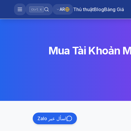
Thủ thuật
Blog
Bảng Giá
AR
Ctrl K
Mua Tài Khoản M
اسأل عبر Zalo