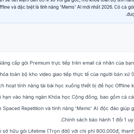
fline và đặc biệt là tính năng 'Mems' AI mới nhất 2026. Có cả gói
đượ
Nâng cấp gói Premium trực tiếp trên email cá nhân của bạn
óa toàn bộ kho video giao tiếp thực tế của người bản xứ (
ch hoạt tính năng tải bài học xuống thiết bị để học Offline
ới hạn vào hàng ngàn Khóa học Cộng đồng, bao gồm cả cá
 Spaced Repetition và tính năng 'Mems' AI độc đáo giúp gh
Chính sách bảo hành 1 đổi 1 uy 
i sở hữu gói Lifetime (Trọn đời) với chi phí 800.000đ, than