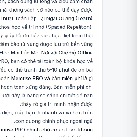
ên, cách dùng từ lóng và biểu cảm chân
 mà không sách vở nào có thể dạy được.
Thuật Toán Lặp Lại Ngắt Quãng (Learn)
hoa học về trí nhớ (Spaced Repetition).
giúp tối ưu hóa việc học, tiết kiệm thời
 đảm bảo từ vựng được lưu trữ bền vững.
Học Mọi Lúc Mọi Nơi với Chế Độ Offline
PRO, bạn có thể tải toàn bộ khóa học về
u có thể tranh thủ 5-10 phút để ôn bài.
khoản Memrise PRO và bản miễn phí là gì?
 hoàn toàn xứng đáng. Bản miễn phí chỉ
ới đây là bảng so sánh chi tiết để bạn
thấy rõ giá trị mình nhận được.
diện, giúp bạn đi nhanh và xa hơn trên
con đường chinh phục ngoại ngữ.
mrise PRO chính chủ có an toàn không?