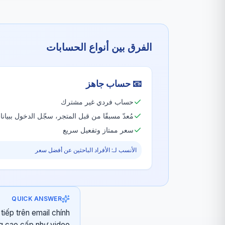
الفرق بين أنواع الحسابات
📧
حساب جاهز
حساب فردي غير مشترك
مُعدّ مسبقًا من قبل المتجر، سجّل الدخول ببيا
سعر ممتاز وتفعيل سريع
الأنسب لـ: الأفراد الباحثين عن أفضل سعر
QUICK ANSWER
iếp trên email chính
ng cao cấp như video