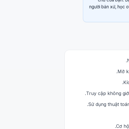
người bản xứ, học of
Mở kh
Kí
Truy cập không gi
Sử dụng thuật toán
Cơ hộ