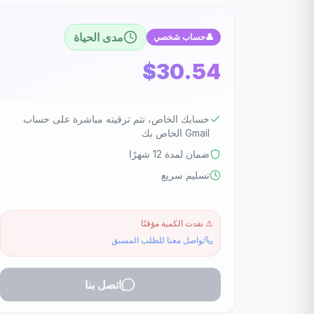
مدى الحياة
👤
حساب شخصي
$30.54
حسابك الخاص، تتم ترقيته مباشرة على حساب
Gmail الخاص بك
ضمان لمدة 12 شهرًا
تسليم سريع
⚠️
نفدت الكمية مؤقتًا
تواصل معنا للطلب المسبق
اتصل بنا