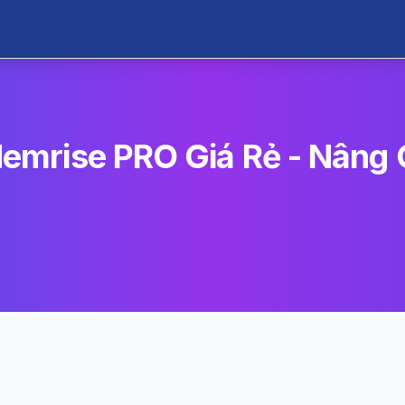
emrise PRO Giá Rẻ - Nâng