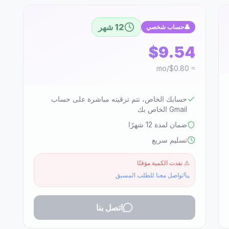
12 شهر
👤
حساب شخصي
$9.54
≈ $0.80/mo
حسابك الخاص، تتم ترقيته مباشرة على حساب
Gmail الخاص بك
ضمان لمدة 12 شهرًا
تسليم سريع
⚠️
نفدت الكمية مؤقتًا
تواصل معنا للطلب المسبق
اتصل بنا