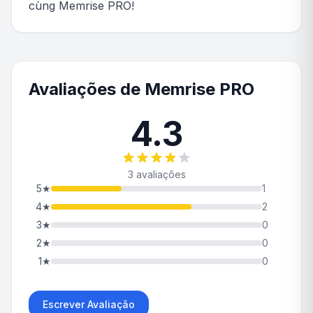
cùng Memrise PRO!
Avaliações de Memrise PRO
4.3
3 avaliações
5
★
1
4
★
2
3
★
0
2
★
0
1
★
0
Escrever Avaliação