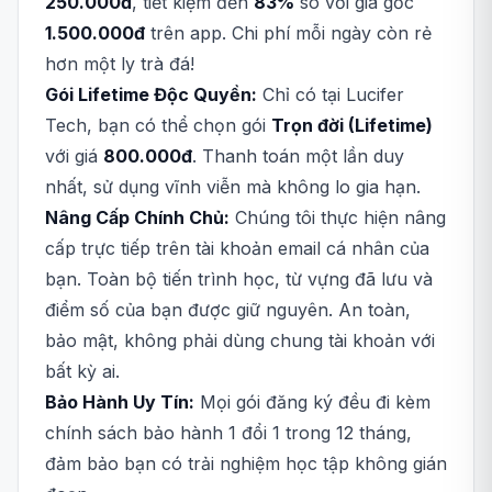
250.000đ
, tiết kiệm đến
83%
so với giá gốc
1.500.000đ
trên app. Chi phí mỗi ngày còn rẻ
hơn một ly trà đá!
Gói Lifetime Độc Quyền:
Chỉ có tại Lucifer
Tech, bạn có thể chọn gói
Trọn đời (Lifetime)
với giá
800.000đ
. Thanh toán một lần duy
nhất, sử dụng vĩnh viễn mà không lo gia hạn.
Nâng Cấp Chính Chủ:
Chúng tôi thực hiện nâng
cấp trực tiếp trên tài khoản email cá nhân của
bạn. Toàn bộ tiến trình học, từ vựng đã lưu và
điểm số của bạn được giữ nguyên. An toàn,
bảo mật, không phải dùng chung tài khoản với
bất kỳ ai.
Bảo Hành Uy Tín:
Mọi gói đăng ký đều đi kèm
chính sách bảo hành 1 đổi 1 trong 12 tháng,
đảm bảo bạn có trải nghiệm học tập không gián