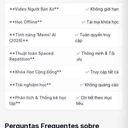
**Video Người Bản Xứ**
✅ Không giới hạn
**Học Offline**
✅ Tải mọi khóa học
**Tính năng 'Mems' AI
✅ Toàn quyền truy
(2026)**
cập
**Thuật toán Spaced
✅ Thông minh & Tối
Repetition**
ưu
**Khóa Học Cộng Đồng**
✅ Truy cập tất cả
**Trải nghiệm học**
✅ Không quảng cáo
**Phân tích & Thống kê học
✅ Chi tiết theo mục
tập**
tiêu
Perguntas Frequentes sobre