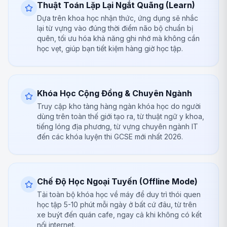
Thuật Toán Lặp Lại Ngắt Quãng (Learn)
Dựa trên khoa học nhận thức, ứng dụng sẽ nhắc
lại từ vựng vào đúng thời điểm não bộ chuẩn bị
quên, tối ưu hóa khả năng ghi nhớ mà không cần
học vẹt, giúp bạn tiết kiệm hàng giờ học tập.
Khóa Học Cộng Đồng & Chuyên Ngành
Truy cập kho tàng hàng ngàn khóa học do người
dùng trên toàn thế giới tạo ra, từ thuật ngữ y khoa,
tiếng lóng địa phương, từ vựng chuyên ngành IT
đến các khóa luyện thi GCSE mới nhất 2026.
Chế Độ Học Ngoại Tuyến (Offline Mode)
Tải toàn bộ khóa học về máy để duy trì thói quen
học tập 5-10 phút mỗi ngày ở bất cứ đâu, từ trên
xe buýt đến quán cafe, ngay cả khi không có kết
nối internet.