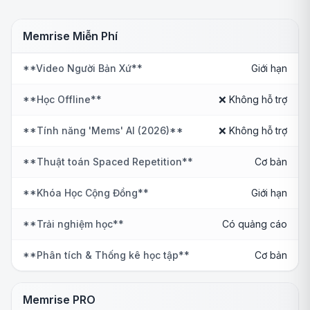
Memrise Miễn Phí
**Video Người Bản Xứ**
Giới hạn
**Học Offline**
❌ Không hỗ trợ
**Tính năng 'Mems' AI (2026)**
❌ Không hỗ trợ
**Thuật toán Spaced Repetition**
Cơ bản
**Khóa Học Cộng Đồng**
Giới hạn
**Trải nghiệm học**
Có quảng cáo
**Phân tích & Thống kê học tập**
Cơ bản
Memrise PRO