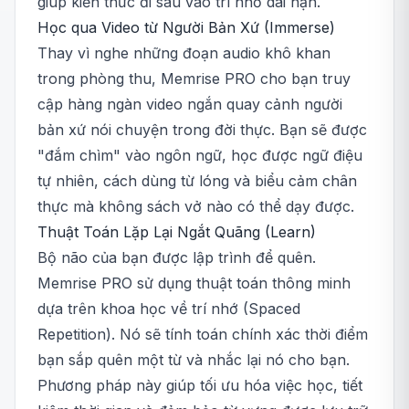
giúp kiến thức đi sâu vào trí nhớ dài hạn.
Học qua Video từ Người Bản Xứ (Immerse)
Thay vì nghe những đoạn audio khô khan
trong phòng thu, Memrise PRO cho bạn truy
cập hàng ngàn video ngắn quay cảnh người
bản xứ nói chuyện trong đời thực. Bạn sẽ được
"đắm chìm" vào ngôn ngữ, học được ngữ điệu
tự nhiên, cách dùng từ lóng và biểu cảm chân
thực mà không sách vở nào có thể dạy được.
Thuật Toán Lặp Lại Ngắt Quãng (Learn)
Bộ não của bạn được lập trình để quên.
Memrise PRO sử dụng thuật toán thông minh
dựa trên khoa học về trí nhớ (Spaced
Repetition). Nó sẽ tính toán chính xác thời điểm
bạn sắp quên một từ và nhắc lại nó cho bạn.
Phương pháp này giúp tối ưu hóa việc học, tiết