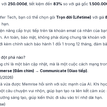
 với
250.000đ
, tiết kiệm đến
83%
so với giá gốc
1.500.00
ifer Tech, bạn có thể chọn gói
Trọn đời (Lifetime)
với giá
a hạn.
ện nâng cấp trực tiếp trên tài khoản email cá nhân của bạn
. An toàn, bảo mật, không phải dùng chung tài khoản với b
đi kèm chính sách bảo hành 1 đổi 1 trong 12 tháng, đảm b
 đột phá nào?
 chỉ là một bản cập nhật, mà là một cuộc cách mạng tron
mmerse (Đắm chìm) → Communicate (Giao tiếp)
.
5/2026)
à vừa được Memrise hồi sinh với sức mạnh của AI. Khi học
t câu chuyện vui nhộn, giúp bạn tạo ra liên kết cảm xúc 
ưởng sáng tạo, giúp kiến thức đi sâu vào trí nhớ dài hạn.
se)