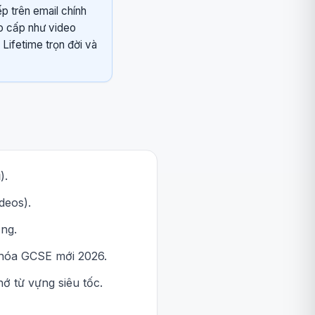
p trên email chính
ao cấp như video
 Lifetime trọn đời và
).
deos).
ạng.
khóa GCSE mới 2026.
ớ từ vựng siêu tốc.