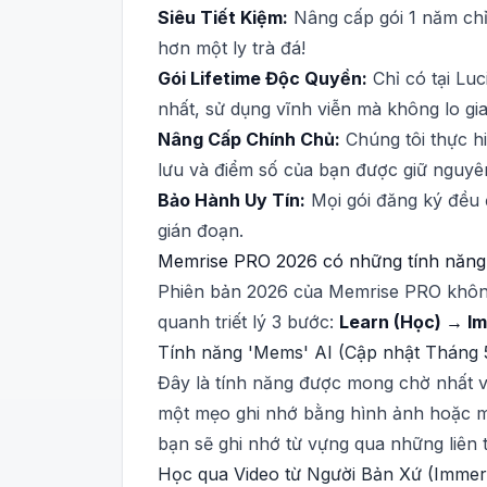
Siêu Tiết Kiệm:
Nâng cấp gói 1 năm chỉ
hơn một ly trà đá!
Gói Lifetime Độc Quyền:
Chỉ có tại Luc
nhất, sử dụng vĩnh viễn mà không lo gi
Nâng Cấp Chính Chủ:
Chúng tôi thực hi
lưu và điểm số của bạn được giữ nguyên
Bảo Hành Uy Tín:
Mọi gói đăng ký đều 
gián đoạn.
Memrise PRO 2026 có những tính năng
Phiên bản 2026 của Memrise PRO không
quanh triết lý 3 bước:
Learn (Học) → I
Tính năng 'Mems' AI (Cập nhật Tháng 
Đây là tính năng được mong chờ nhất v
một mẹo ghi nhớ bằng hình ảnh hoặc mộ
bạn sẽ ghi nhớ từ vựng qua những liên t
Học qua Video từ Người Bản Xứ (Immer