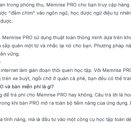
an trong phòng thu, Memrise PRO cho bạn truy cập hàng 
được "đắm chìm" vào ngôn ngữ, học được ngữ điệu tự nhiê
 được.
)
 Memrise PRO sử dụng thuật toán thông minh dựa trên khoa
 sắp quên một từ và nhắc lại nó cho bạn. Phương pháp này 
bền vững.
e
 internet làm gián đoạn thói quen học tập. Với Memrise PR
 trên xe buýt, ngồi chờ ở quán cà phê, bạn đều có thể tran
O và bản miễn phí là gì?
g để trả phí cho Memrise PRO hay không. Câu trả lời là ho
rong khi bản PRO mở ra toàn bộ tiềm năng của ứng dụng. Dư
 tính năng, mà là đầu tư vào một công cụ học tập toàn diệ