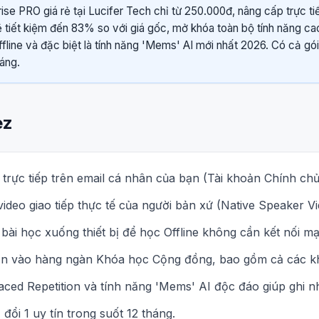
se PRO giá rẻ tại Lucifer Tech chỉ từ 250.000đ, nâng cấp trực tiế
 tiết kiệm đến 83% so với giá gốc, mở khóa toàn bộ tính năng c
fline và đặc biệt là tính năng 'Mems' AI mới nhất 2026. Có cả gói
áng.
ez
rực tiếp trên email cá nhân của bạn (Tài khoản Chính chủ
deo giao tiếp thực tế của người bản xứ (Native Speaker Vi
i bài học xuống thiết bị để học Offline không cần kết nối m
hạn vào hàng ngàn Khóa học Cộng đồng, bao gồm cả các 
ced Repetition và tính năng 'Mems' AI độc đáo giúp ghi nh
đổi 1 uy tín trong suốt 12 tháng.