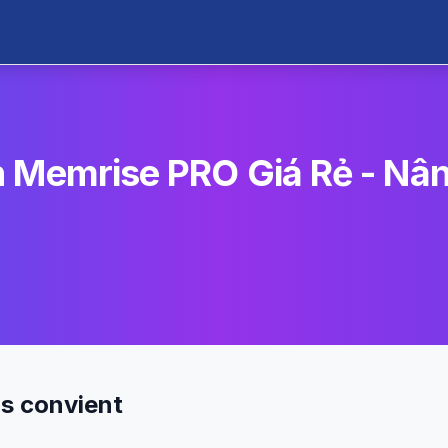
 Memrise PRO Giá Rẻ - Nâ
us convient