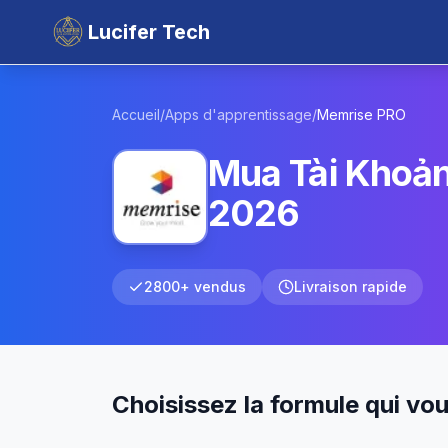
Lucifer Tech
Accueil
/
Apps d'apprentissage
/
Memrise
PRO
Mua Tài Khoản
2026
2800+ vendus
Livraison rapide
Choisissez la formule qui vo