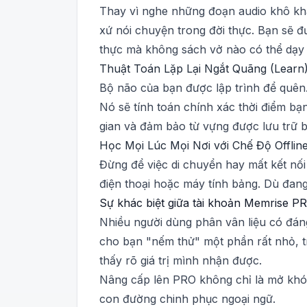
Thay vì nghe những đoạn audio khô kh
xứ nói chuyện trong đời thực. Bạn sẽ 
thực mà không sách vở nào có thể dạy
Thuật Toán Lặp Lại Ngắt Quãng (Learn
Bộ não của bạn được lập trình để quên.
Nó sẽ tính toán chính xác thời điểm bạn
gian và đảm bảo từ vựng được lưu trữ 
Học Mọi Lúc Mọi Nơi với Chế Độ Offlin
Đừng để việc di chuyển hay mất kết nối
điện thoại hoặc máy tính bảng. Dù đang
Sự khác biệt giữa tài khoản Memrise PR
Nhiều người dùng phân vân liệu có đán
cho bạn "nếm thử" một phần rất nhỏ, t
thấy rõ giá trị mình nhận được.
Nâng cấp lên PRO không chỉ là mở khóa
con đường chinh phục ngoại ngữ.