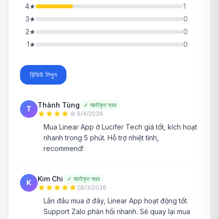
4
★
1
3
★
0
2
★
0
1
★
0
রিভিউ লিখুন
Thành Tùng
✓
যাচাইকৃত ক্রয়
T
6/4/2026
Mua Linear App ở Lucifer Tech giá tốt, kích hoạt
nhanh trong 5 phút. Hỗ trợ nhiệt tình,
recommend!
Kim Chi
✓
যাচাইকৃত ক্রয়
K
28/3/2026
Lần đầu mua ở đây, Linear App hoạt động tốt.
Support Zalo phản hồi nhanh. Sẽ quay lại mua