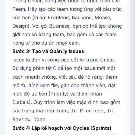
Trong Linear, công việc được tổ chức theo các
Team. Hãy tạo các team tương ứng với cấu trúc
của bạn (ví dụ: Frontend, Backend, Mobile,
Design). Với gói Business, bạn có thể tạo không
giới hạn số lượng team, bao gồm cả các team
riêng tư cho dự án nhạy cảm.
Bước 3: Tạo và Quản lý Issues
Issue là đơn vị công việc cốt lõi trong Linear.
Sử dụng phím tắt
để tạo một issue mới một
C
cách nhanh chóng. Viết tiêu đề rõ ràng, thêm
mô tả, đính kèm file, gán cho thành viên, đặt
mức độ ưu tiên (Priority) và thêm nhãn
(Labels). Quy trình làm việc mặc định bao gồm
các trạng thái như
,
,
Todo
In Progress
In
,
.
Review
Done
Bước 4: Lập kế hoạch với Cycles (Sprints)