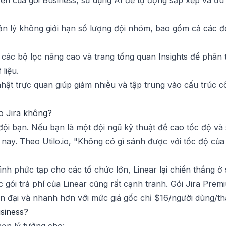
n của gói Business, sử dụng AI để tự động sắp xếp và ưu t
n lý không giới hạn số lượng đội nhóm, bao gồm cả các đ
ác bộ lọc nâng cao và trang tổng quan Insights để phân t
liệu.
ật trực quan giúp giảm nhiễu và tập trung vào cấu trúc côn
ho Jira không?
đội bạn. Nếu bạn là một đội ngũ kỹ thuật đề cao tốc độ và
n nay. Theo Utilo.io, "Không có gì sánh được với tốc độ của
h phức tạp cho các tổ chức lớn, Linear lại chiến thắng ở 
ác gói trả phí của Linear cũng rất cạnh tranh. Gói Jira Pre
iện đại và nhanh hơn với mức giá gốc chỉ $16/người dùng/th
usiness?