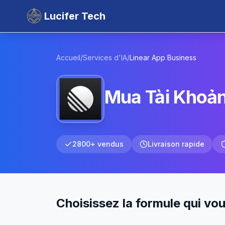
Lucifer Tech
Accueil
/
Services d'IA
/
Linear App
Business
Mua Tài Khoản
2800+ vendus
Livraison rapide
Choisissez la formule qui vo