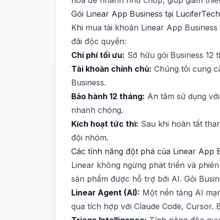
hóa để nhanh như chớp, giúp giảm thiểu
Gói Linear App Business tại LuciferTech
Khi mua tài khoản Linear App Busines
đãi độc quyền:
Chi phí tối ưu:
Sở hữu gói Business 12 t
Tài khoản chính chủ:
Chúng tôi cung cấ
Business.
Bảo hành 12 tháng:
An tâm sử dụng với 
nhanh chóng.
Kích hoạt tức thì:
Sau khi hoàn tất tha
đội nhóm.
Các tính năng đột phá của Linear App 
Linear không ngừng phát triển và phiên
sản phẩm được hỗ trợ bởi AI. Gói Busin
Linear Agent (AI):
Một nền tảng AI mạnh
qua tích hợp với Claude Code, Cursor. B