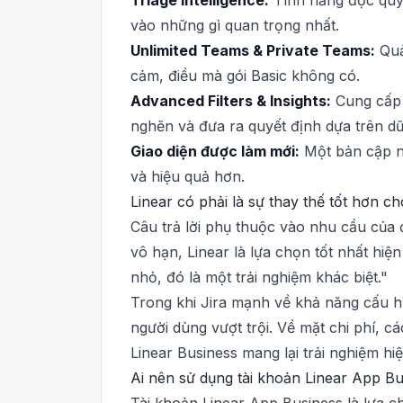
Triage Intelligence:
Tính năng độc quyề
vào những gì quan trọng nhất.
Unlimited Teams & Private Teams:
Quả
cảm, điều mà gói Basic không có.
Advanced Filters & Insights:
Cung cấp c
nghẽn và đưa ra quyết định dựa trên dữ 
Giao diện được làm mới:
Một bản cập nh
và hiệu quả hơn.
Linear có phải là sự thay thế tốt hơn c
Câu trả lời phụ thuộc vào nhu cầu của 
vô hạn, Linear là lựa chọn tốt nhất hiệ
nhỏ, đó là một trải nghiệm khác biệt."
Trong khi Jira mạnh về khả năng cấu hìn
người dùng vượt trội. Về mặt chi phí, c
Linear Business mang lại trải nghiệm h
Ai nên sử dụng tài khoản Linear App B