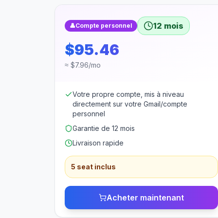
12 mois
👤
Compte personnel
$95.46
≈ $7.96/mo
Votre propre compte, mis à niveau
directement sur votre Gmail/compte
personnel
Garantie de 12 mois
Livraison rapide
5 seat inclus
Acheter maintenant