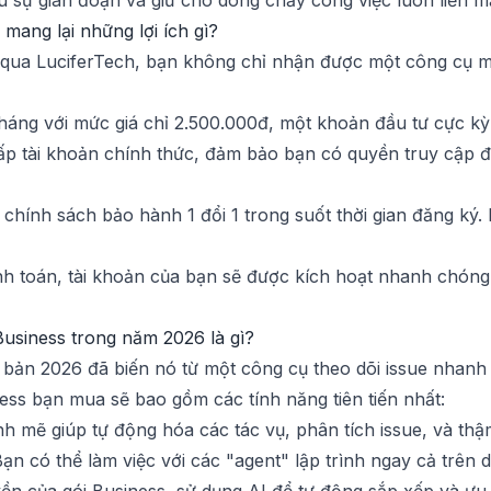
 sự gián đoạn và giữ cho dòng chảy công việc luôn liền m
 mang lại những lợi ích gì?
s qua LuciferTech, bạn không chỉ nhận được một công c
háng với mức giá chỉ 2.500.000đ, một khoản đầu tư cực kỳ 
p tài khoản chính thức, đảm bảo bạn có quyền truy cập đầ
chính sách bảo hành 1 đổi 1 trong suốt thời gian đăng ký.
nh toán, tài khoản của bạn sẽ được kích hoạt nhanh chóng
Business trong năm 2026 là gì?
 bản 2026 đã biến nó từ một công cụ theo dõi issue nhanh
ess bạn mua sẽ bao gồm các tính năng tiên tiến nhất:
 mẽ giúp tự động hóa các tác vụ, phân tích issue, và thậ
ạn có thể làm việc với các "agent" lập trình ngay cả trên d