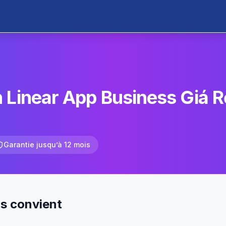
 Linear App Business Giá R
Garantie jusqu’à 12 mois
us convient